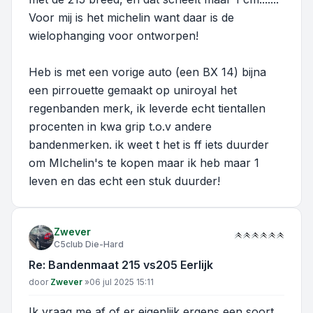
Voor mij is het michelin want daar is de
wielophanging voor ontworpen!
Heb is met een vorige auto (een BX 14) bijna
een pirrouette gemaakt op uniroyal het
regenbanden merk, ik leverde echt tientallen
procenten in kwa grip t.o.v andere
bandenmerken. ik weet t het is ff iets duurder
om MIchelin's te kopen maar ik heb maar 1
leven en das echt een stuk duurder!
Zwever
C5club Die-Hard
Re: Bandenmaat 215 vs205 Eerlijk
Bericht
door
Zwever
»
06 jul 2025 15:11
Ik vraag me af of er eigenlijk ergens een soort