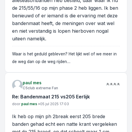
alleseasonbanden heb besteld, daar waar ik nu
de 215/55/16 op mijn phase 2 heb liggen. Ik ben
benieuwd of er iemand is die ervaring met deze
bandenmaat heeft, de meningen over wat wel
en niet verstandig is lopen hierboven nogal
uiteen namelijk.
Waar is het geduld gebleven? Het lijkt wel of we meer in
de weg dan op de weg rijden....
paul mes
C5club extreme Fan
Re: Bandenmaat 215 vs205 Eerlijk
Bericht
door
paul mes
»
05 jul 2025 17:03
Ik heb op mijn ph 2break eerst 205 brede
banden gehad echt een natte krant vergeleken
met de 215 breed, en dat scheelt maar 1 cm.......