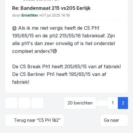
Re: Bandenmaat 215 vs205 Eerlijk
Bericht
door
Brinkfilter
»
07 jul 2025 14:18
@ Als ik me niet vergis heeft de C5 Ph1
195/65/15 en de ph2 215/55/16 fabrieksaf. Zijn
alle ph1's dan zeer onveilig of is het onderstel
compleet anders?@
De C5 Break Ph1 heeft 205/65/15 van af fabriek!
De C5 Berliner Ph1 heeft 195/65/15 van af
fabriek!
Vorige
20 berichten
1
2
Onderwerpgereedschap
Weergave- en sorteeropties
Terug naar “C5 PH 1&2”
Ga naar