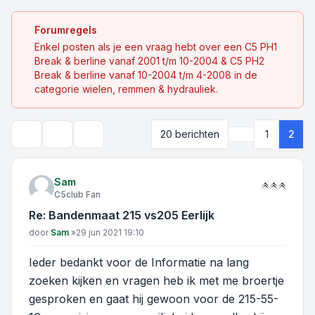
Forumregels
Enkel posten als je een vraag hebt over een C5 PH1
Break & berline vanaf 2001 t/m 10-2004 & C5 PH2
Break & berline vanaf 10-2004 t/m 4-2008 in de
categorie wielen, remmen & hydrauliek.
Vorige
20 berichten
1
2
Onderwerpgereedschap
Zoek
Sam
C5club Fan
Re: Bandenmaat 215 vs205 Eerlijk
Bericht
door
Sam
»
29 jun 2021 19:10
Ieder bedankt voor de Informatie na lang
zoeken kijken en vragen heb ik met me broertje
gesproken en gaat hij gewoon voor de 215-55-