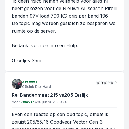
16 geen risico nemen veiligheid voor alles hij
heeft gekozen voor de Nieuwe All season Pirelli
banden 97V load 790 KG prijs per band 106
De topic mag worden gesloten zo besparen we
ruimte op de server.
Bedankt voor de info en Hulp.
Groetjes Sam
Zwever
C5club Die-Hard
Re: Bandenmaat 215 vs205 Eerlijk
Bericht
door
Zwever
»
08 jun 2025 08:48
Even een reactie op een oud topic, omdat ik
zojuist 205/55/16 Goodyear Vector Gen-3