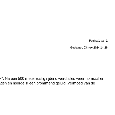
Pagina
1
van
1
Geplaatst:
03 nov 2024 14:28
lonk". Na een 500 meter rustig rijdend werd alles weer normaal en
e wagen en hoorde ik een brommend geluid (vermoed van de