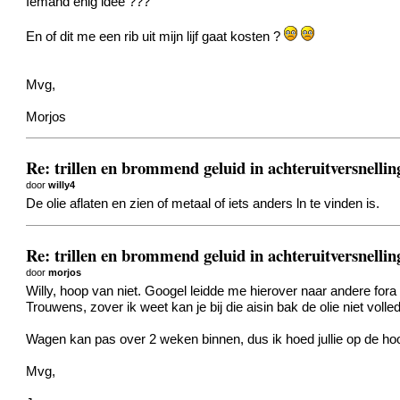
Iemand enig idee ???
En of dit me een rib uit mijn lijf gaat kosten ?
Mvg,
Morjos
Re: trillen en brommend geluid in achteruitversnellin
door
willy4
De olie aflaten en zien of metaal of iets anders ln te vinden is.
Re: trillen en brommend geluid in achteruitversnellin
door
morjos
Willy, hoop van niet. Googel leidde me hierover naar andere fora
Trouwens, zover ik weet kan je bij die aisin bak de olie niet volled
Wagen kan pas over 2 weken binnen, dus ik hoed jullie op de ho
Mvg,