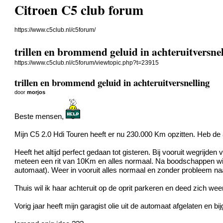
Citroen C5 club forum
https://www.c5club.nl/c5forum/
trillen en brommend geluid in achteruitversne
https://www.c5club.nl/c5forum/viewtopic.php?t=23915
trillen en brommend geluid in achteruitversnelling
door
morjos
Beste mensen,
Mijn C5 2.0 Hdi Touren heeft er nu 230.000 Km opzitten. Heb de a
Heeft het altijd perfect gedaan tot gisteren. Bij vooruit wegrijde
meteen een rit van 10Km en alles normaal. Na boodschappen wild
automaat). Weer in vooruit alles normaal en zonder probleem naa
Thuis wil ik haar achteruit op de oprit parkeren en deed zich wee
Vorig jaar heeft mijn garagist olie uit de automaat afgelaten en bi