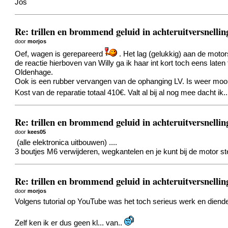
Jos
Re: trillen en brommend geluid in achteruitversnellin
door
morjos
Oef, wagen is gerepareerd
. Het lag (gelukkig) aan de motor
de reactie hierboven van Willy ga ik haar int kort toch eens laten
Oldenhage.
Ook is een rubber vervangen van de ophanging LV. Is weer m
Kost van de reparatie totaal 410€. Valt al bij al nog mee dacht ik.
Re: trillen en brommend geluid in achteruitversnellin
door
kees05
(alle elektronica uitbouwen) ....
3 boutjes M6 verwijderen, wegkantelen en je kunt bij de motor ste
Re: trillen en brommend geluid in achteruitversnellin
door
morjos
Volgens tutorial op YouTube was het toch serieus werk en diend
Zelf ken ik er dus geen kl... van..