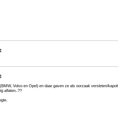
g
g
 (BMW, Volvo en Opel) en daar gaven ze als oorzaak versleten/kapotte 
ig aflaten..??
ogte.