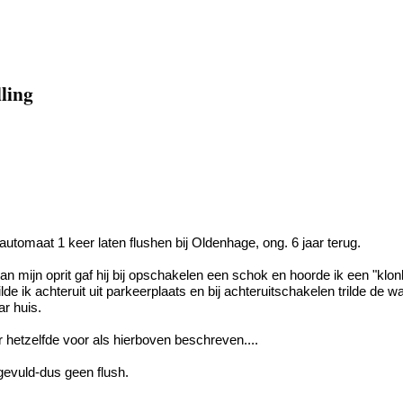
lling
utomaat 1 keer laten flushen bij Oldenhage, ong. 6 jaar terug.
n van mijn oprit gaf hij bij opschakelen een schok en hoorde ik een "k
e ik achteruit uit parkeerplaats en bij achteruitschakelen trilde d
r huis.
r hetzelfde voor als hierboven beschreven....
jgevuld-dus geen flush.