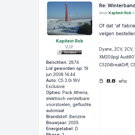
Re: Winterban
Bericht
door
Kapitein Rob
»
Of dat 'af fabr
velgen bestelle
Kapitein Rob
V.I.P.
Dyane, 2CV, 2CV, 
XM20(lpg) Audi80T
Berichten:
2874
C520iBreakDiff, C
Lid geworden op:
19
jun 2008 14:44
Auto:
C5 2.0i 16V
Exclusive
Opties:
Pack Athena,
elektrisch verstelbare
voorstoelen, geflushte
automaat
Brandstof:
Benzine
Bouwjaar:
2005
Energielabel:
D
Phase:
2