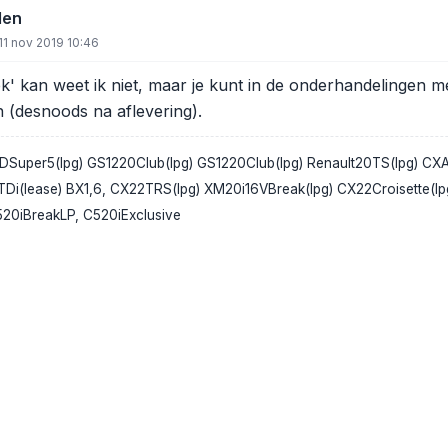
den
11 nov 2019 10:46
iek' kan weet ik niet, maar je kunt in de onderhandelingen m
n (desnoods na aflevering).
DSuper5(lpg) GS1220Club(lpg) GS1220Club(lpg) Renault20TS(lpg) CXAt
Di(lease) BX1,6, CX22TRS(lpg) XM20i16VBreak(lpg) CX22Croisette(lp
520iBreakLP, C520iExclusive