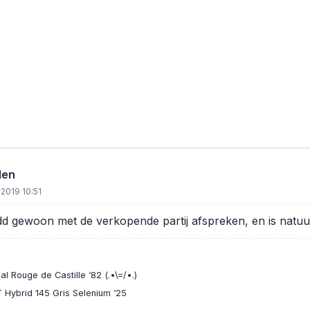
den
 2019 10:51
dd gewoon met de verkopende partij afspreken, en is natuurlijk
l Rouge de Castille ‘82 (.•\=/•.)
 Hybrid 145 Gris Selenium ‘25