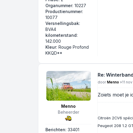
Organummer:
10227
Productienummer:
10077
Versnellingsbak:
BVA4
kilometerstand:
142.000
Kleur:
Rouge Profond
KKQD**
Re: Winterban
Bericht
door
Menno
»
11 nov
Zoiets moet je i
Menno
Beheerder
Citroën 2CV6 spécia
Peugeot 208 1.2 GT
Berichten:
33401