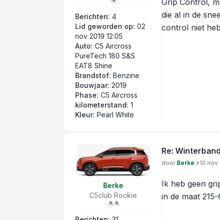
Grip Control, m
die al in de sn
Berichten:
4
Lid geworden op:
02
control niet he
nov 2019 12:05
Auto:
C5 Aircross
PureTech 180 S&S
EAT8 Shine
Brandstof:
Benzine
Bouwjaar:
2019
Phase:
C5 Aircross
kilometerstand:
1
Kleur:
Pearl White
Re: Winterban
Bericht
door
Berke
»
10 nov 
Ik heb geen gri
Berke
C5club Rookie
in de maat 215-
Berichten:
31