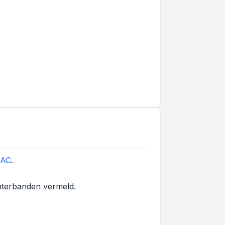
5AC
.
interbanden vermeld.