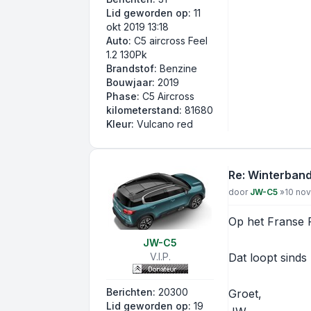
Lid geworden op:
11
okt 2019 13:18
Auto:
C5 aircross Feel
1.2 130Pk
Brandstof:
Benzine
Bouwjaar:
2019
Phase:
C5 Aircross
kilometerstand:
81680
Kleur:
Vulcano red
Re: Winterban
Bericht
door
JW-C5
»
10 nov
Op het Franse 
JW-C5
V.I.P.
Dat loopt sinds
Berichten:
20300
Groet,
Lid geworden op:
19