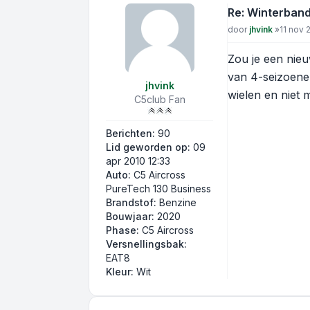
Re: Winterban
Bericht
door
jhvink
»
11 nov 
Zou je een nieu
van 4-seizoenen
jhvink
wielen en niet 
C5club Fan
Berichten:
90
Lid geworden op:
09
apr 2010 12:33
Auto:
C5 Aircross
PureTech 130 Business
Brandstof:
Benzine
Bouwjaar:
2020
Phase:
C5 Aircross
Versnellingsbak:
EAT8
Kleur:
Wit