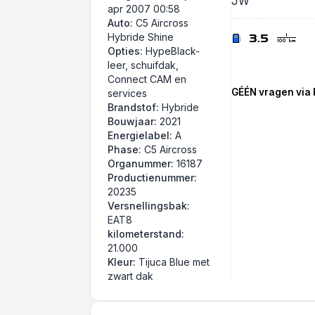
JW
apr 2007 00:58
Auto:
C5 Aircross
Hybride Shine
Opties:
HypeBlack-
leer, schuifdak,
Connect CAM en
GÉÉN vragen via P
services
Brandstof:
Hybride
Bouwjaar:
2021
Energielabel:
A
Phase:
C5 Aircross
Organummer:
16187
Productienummer:
20235
Versnellingsbak:
EAT8
kilometerstand:
21.000
Kleur:
Tijuca Blue met
zwart dak