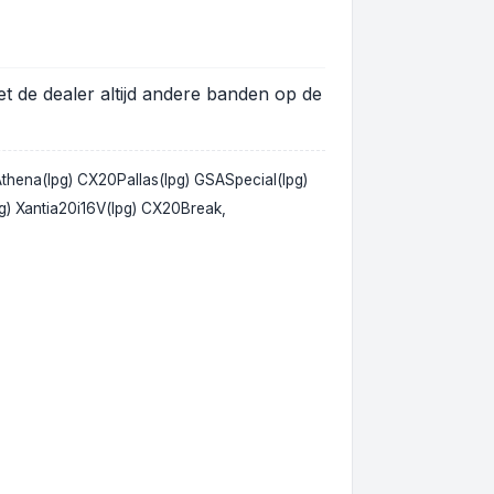
et de dealer altijd andere banden op de
hena(lpg) CX20Pallas(lpg) GSASpecial(lpg)
g) Xantia20i16V(lpg) CX20Break,