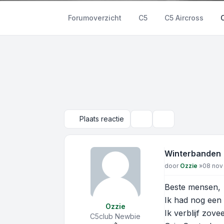
Forumoverzicht
C5
C5 Aircross
Plaats reactie
Onderwerpgereedschap
Zoek
Winterbanden
Bericht
door
Ozzie
»
08 nov 
Beste mensen,
Ik had nog een
Ozzie
Ik verblijf zov
C5club Newbie