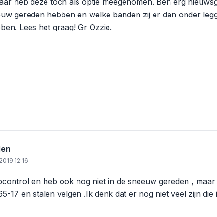
aar heb deze toch als optie meegenomen. Ben erg nieuwsgi
eeuw gereden hebben en welke banden zij er dan onder legg
bben. Lees het graag! Gr Ozzie.
den
2019 12:16
pcontrol en heb ook nog niet in de sneeuw gereden , maar
65-17 en stalen velgen .Ik denk dat er nog niet veel zijn d