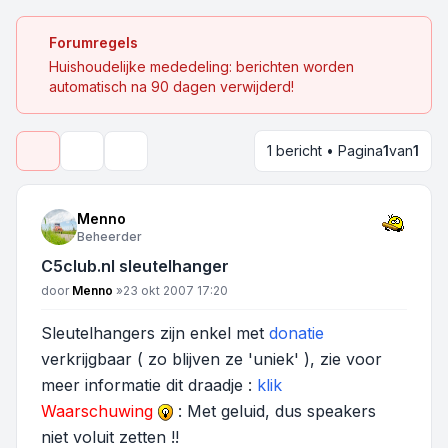
Forumregels
Huishoudelijke mededeling: berichten worden
automatisch na 90 dagen verwijderd!
1 bericht • Pagina
1
van
1
Onderwerpgereedschap
Zoek
Menno
Beheerder
C5club.nl sleutelhanger
Bericht
door
Menno
»
23 okt 2007 17:20
Sleutelhangers zijn enkel met
donatie
verkrijgbaar ( zo blijven ze
'uniek'
), zie voor
meer informatie dit draadje :
klik
Waarschuwing
: Met geluid, dus speakers
niet voluit zetten !!