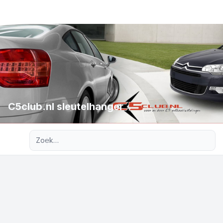
C5club.nl sleutelhanger
Uitgebreid zoeken