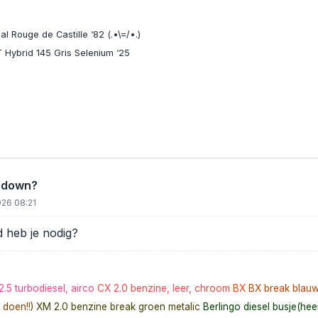
l Rouge de Castille ‘82 (.•\=/•.)
 Hybrid 145 Gris Selenium ‘25
 down?
026 08:21
 heb je nodig?
2.5 turbodiesel, airco
CX 2.0 benzine, leer, chroom
BX
BX break blau
 doen!!)
XM 2.0 benzine break groen metalic
Berlingo diesel busje(heer