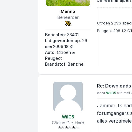
Ja was al tijden
Menno
Beheerder
Citroën 2CV6 spécia
Peugeot 208 1.2 GT
Berichten:
33401
Lid geworden op:
26
mei 2006 18:31
Auto:
Citroën &
Peugeot
Brandstof:
Benzine
Re: Downloads
Bericht
door
WilC5
»
15 mei 
Jammer. Ik had
forumgangers al
WilC5
alles verzamele
C5club Die-Hard