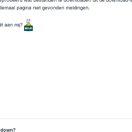
geprobeerd wat bestanden te downloaden uit de download-se
llemaal pagina niet gevonden meldingen.
 dit aan mij?
 down?