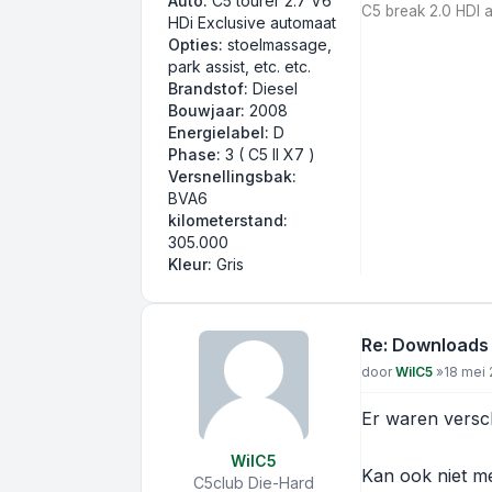
Auto:
C5 tourer 2.7 V6
C5 break 2.0 HDI 
HDi Exclusive automaat
Opties:
stoelmassage,
park assist, etc. etc.
Brandstof:
Diesel
Bouwjaar:
2008
Energielabel:
D
Phase:
3 ( C5 II X7 )
Versnellingsbak:
BVA6
kilometerstand:
305.000
Kleur:
Gris
Re: Downloads
Bericht
door
WilC5
»
18 mei 
Er waren versc
WilC5
Kan ook niet m
C5club Die-Hard