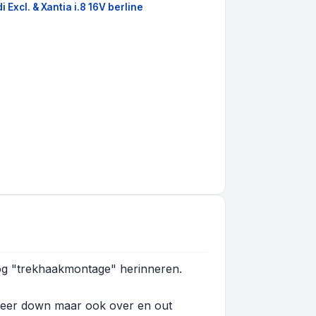
i Excl. & Xantia i.8 16V berline
nog "trekhaakmontage" herinneren.
 meer down maar ook over en out