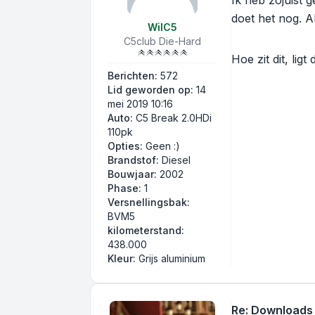
Ik heb zojuist 
doet het nog. A
WilC5
C5club Die-Hard
Hoe zit dit, ligt
Berichten:
572
Lid geworden op:
14
mei 2019 10:16
Auto:
C5 Break 2.0HDi
110pk
Opties:
Geen :)
Brandstof:
Diesel
Bouwjaar:
2002
Phase:
1
Versnellingsbak:
BVM5
kilometerstand:
438.000
Kleur:
Grijs aluminium
Re: Downloads