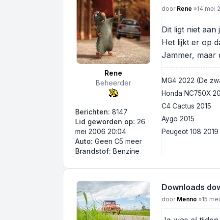
Bericht
door
Rene
»
14 mei 
Dit ligt niet aan 
Het lijkt er op 
Jammer, maar d
Rene
MG4 2022 (De zwa
Beheerder
Honda NC750X 2017
C4 Cactus 2015
Berichten:
8147
Aygo 2015
Lid geworden op:
26
mei 2006 20:04
Peugeot 108 2019
Auto:
Geen C5 meer
Brandstof:
Benzine
Downloads do
Bericht
door
Menno
»
15 mei