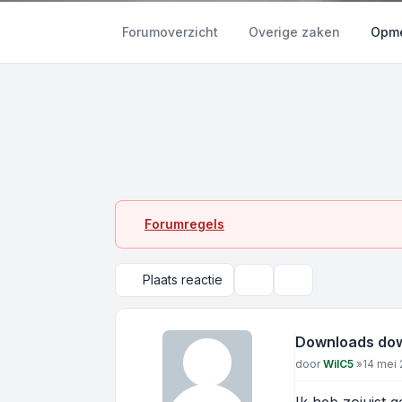
Forumoverzicht
Overige zaken
Opme
Forumregels
Plaats reactie
Onderwerpgereedschap
Zoek
Downloads do
Bericht
door
WilC5
»
14 mei