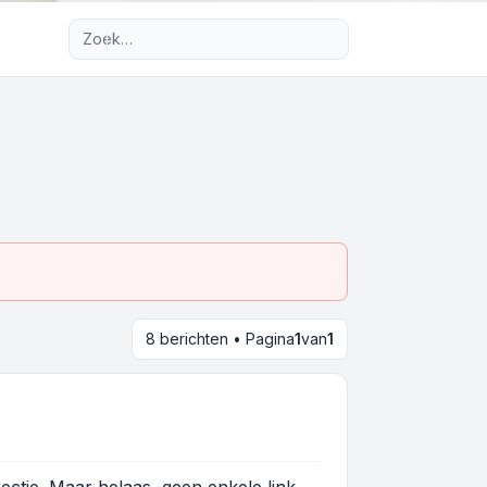
Uitgebreid zoeken
8 berichten • Pagina
1
van
1