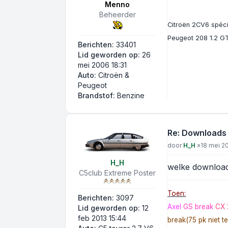
Menno
Beheerder
Citroën 2CV6 spécia
Peugeot 208 1.2 GT
Berichten:
33401
Lid geworden op:
26
mei 2006 18:31
Auto:
Citroën &
Peugeot
Brandstof:
Benzine
Re: Downloads
Bericht
door
H_H
»
18 mei 2
H_H
welke download
C5club Extreme Poster
Toen:
Berichten:
3097
Axel
GS break
CX 
Lid geworden op:
12
feb 2013 15:44
break(75 pk niet te