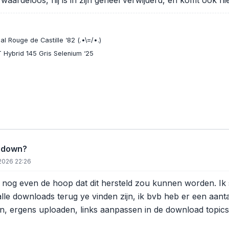
 waardeloos, hij is in zijn geheel verwijderd, en komt ook n
l Rouge de Castille ‘82 (.•\=/•.)
 Hybrid 145 Gris Selenium ‘25
 down?
2026 22:26
 nog even de hoop dat dit hersteld zou kunnen worden. Ik
le downloads terug ye vinden zijn, ik bvb heb er een aanta
n, ergens uploaden, links aanpassen in de download topics