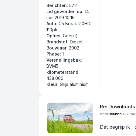
Berichten:
572
Lid geworden op:
14
mei 2019 10:16
Auto:
C5 Break 2.0HDi
110pk
Opties:
Geen :)
Brandstof:
Diesel
Bouwjaar:
2002
Phase:
1
Versnellingsbak:
BVM5
kilometerstand:
438.000
Kleur:
Grijs aluminium
Re: Downloads
Bericht
door
Menno
»
17 mei
Dat begrijp ik ,