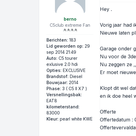
Hey .
berno
Vorig jaar had 
C5club extreme Fan
Nieuwe laten pl
Berichten:
183
Lid geworden op:
29
Garage onder g
sep 2014 21:49
Nu voor de 3de
Auto:
C5 tourer
Nu zeggen ze ,,,
exlusive 2.0 hdi
Opties:
EXCLUSIVE
Er moet nieuwe
Brandstof:
Diesel
Bouwjaar:
2014
Klopt dit wel d
Phase:
3 ( C5 II X7 )
Versnellingsbak:
en ik doe heel 
EAT8
kilometerstand:
Offerte
83000
Kleur:
pearl white KWE
Offertedatum :
Offertevervald