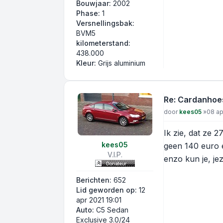
Bouwjaar:
2002
Phase:
1
Versnellingsbak:
BVM5
kilometerstand:
438.000
Kleur:
Grijs aluminium
Re: Cardanhoe
Bericht
door
kees05
»
08 ap
Ik zie, dat ze 
kees05
geen 140 euro e
V.I.P.
enzo kun je, je
Berichten:
652
Lid geworden op:
12
apr 2021 19:01
Auto:
C5 Sedan
Exclusive 3.0/24