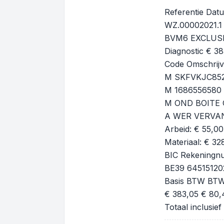
Referentie Dat
WZ.00002021.1
BVM6 EXCLUS
Diagnostic € 3
Code Omschrijvi
M SKFVKJC8525
M 1686556580 
M OND BOITE O
A WER VERVAN
Arbeid: € 55,00
Materiaal: € 32
BIC Rekening
BE39 64515120
Basis BTW BTW
€ 383,05 € 80,
Totaal inclusi