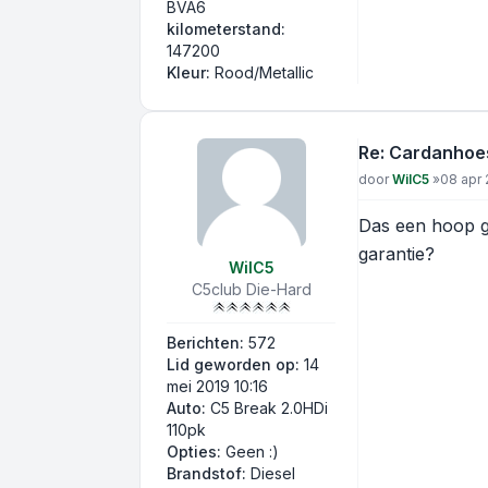
BVA6
kilometerstand:
147200
Kleur:
Rood/Metallic
Re: Cardanhoe
Bericht
door
WilC5
»
08 apr 
Das een hoop ge
garantie?
WilC5
C5club Die-Hard
Berichten:
572
Lid geworden op:
14
mei 2019 10:16
Auto:
C5 Break 2.0HDi
110pk
Opties:
Geen :)
Brandstof:
Diesel