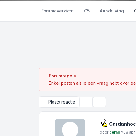
Forumoverzicht
C5
Aandrijving
Forumregels
Enkel posten als je een vraag hebt over ee
Plaats reactie
Onderwerpgereedschap
Zoek
Cardanhoes
Bericht
door
berno
»
08 apr