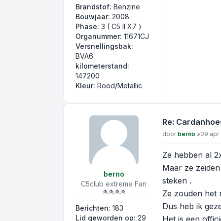
Brandstof:
Benzine
Bouwjaar:
2008
Phase:
3 ( C5 II X7 )
Organummer:
11671CJ
Versnellingsbak:
BVA6
kilometerstand:
147200
Kleur:
Rood/Metallic
Re: Cardanhoe
Bericht
door
berno
»
09 apr
Ze hebben al 2x 
Maar ze zeiden 
berno
steken .
C5club extreme Fan
Ze zouden het n
Dus heb ik gez
Berichten:
183
Lid geworden op:
29
Het is een offic