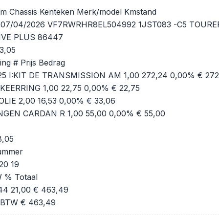
um Chassis Kenteken Merk/model Kmstand
 07/04/2026 VF7RWRHR8EL504992 1JST083 -C5 TOURER
IVE PLUS 86447
83,05
ng # Prijs Bedrag
 I:KIT DE TRANSMISSION AM 1,00 272,24 0,00% € 272
KEERRING 1,00 22,75 0,00% € 22,75
LIE 2,00 16,53 0,00% € 33,06
GEN CARDAN R 1,00 55,00 0,00% € 55,00
8,05
nummer
20 19
 % Totaal
44 21,00 € 463,49
ef BTW € 463,49