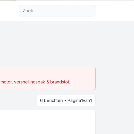
Uitgebreid zoeken
motor, versnellingsbak & brandstof.
6 berichten • Pagina
1
van
1