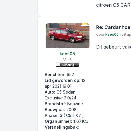
citroen C5 CA
Re: Cardanhoe
Bericht
door
kees05
»
08 ap
Dit gebeurt vake
kees05
V.I.P.
Berichten:
652
Lid geworden op:
12
apr 2021 19:01
Auto:
C5 Sedan
Exclusive 3.0/24
Brandstof:
Benzine
Bouwjaar:
2008
Phase:
3 ( C5 II X7 )
Organummer:
11671CJ
Versnellingsbak: