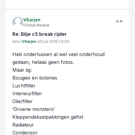
V6arjen
C5club Rookie
Re: Blije c5 break rijder
Bericht
door
V6arjen
»
02 jul 2025 23:33
Heb ondertussen al wel veel onderhoud
gedaan, helaas geen fotos.
Maar iig:
Bougies en bobines
Luchtfilter
Interieurfilter
Olie/filter
‘Groene monsters’
Kleppendekselpakkingen gefixt
Radiateur
Condensor