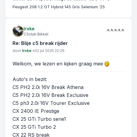
Peugeot 208 1.2 GT Hybrid 145 Gris Selenium ‘25
trxke
C5club Bikkel
Re: Blije c5 break rijder
Bericht
door
trxke
»
02 jul 2025 22:26
Welkom, we lezen en kijken graag mee
Auto's in bezit:
C5 PH2 2.0i 16V Break Athena
C5 PH2 2.0i 16V Break Exclusive
C5 ph3 2.0i 16V Tourer Exclusive
CX 2400 IE Prestige
CX 25 GTi Turbo serie1
CX 25 GTi Turbo 2
CX 22 RS break