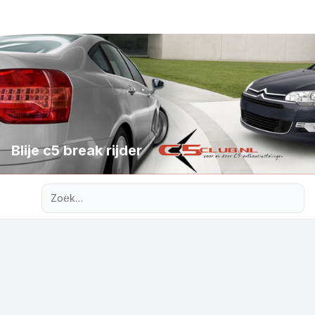
Blije c5 break rijder
Uitgebreid zoeken