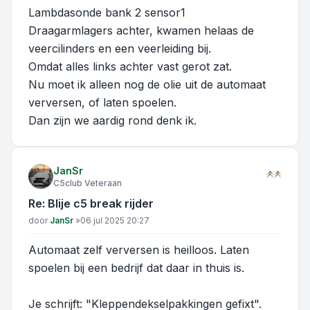
Lambdasonde bank 2 sensor1
Draagarmlagers achter, kwamen helaas de
veercilinders en een veerleiding bij.
Omdat alles links achter vast gerot zat.
Nu moet ik alleen nog de olie uit de automaat
verversen, of laten spoelen.
Dan zijn we aardig rond denk ik.
JanSr
C5club Veteraan
Re: Blije c5 break rijder
Bericht
door
JanSr
»
06 jul 2025 20:27
Automaat zelf verversen is heilloos. Laten
spoelen bij een bedrijf dat daar in thuis is.
Je schrijft: "Kleppendekselpakkingen gefixt".