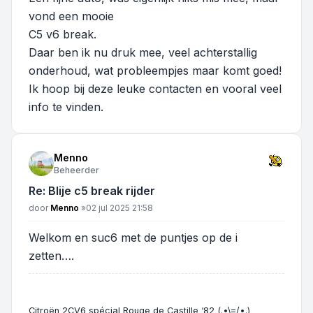
vond een mooie
C5 v6 break.
Daar ben ik nu druk mee, veel achterstallig
onderhoud, wat probleempjes maar komt goed!
Ik hoop bij deze leuke contacten en vooral veel
info te vinden.
Menno
Beheerder
Re: Blije c5 break rijder
Bericht
door
Menno
»
02 jul 2025 21:58
Welkom en suc6 met de puntjes op de i
zetten….
Citroën 2CV6 spécial Rouge de Castille ‘82 (.•\=/•.)