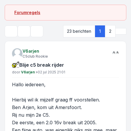
Forumregels
Volg
23 berichten
1
2
Onderwerpgereedschap
Zoek
V6arjen
C5club Rookie
Blije c5 break rijder
Bericht
door
V6arjen
»
02 jul 2025 21:01
Hallo iedereen,
Hierbij wil ik mijzelf graag ff voorstellen.
Ben Arjen, kom uit Amersfoort.
Rij nu mijn 2e C5.
De eerste, een 2.0 16v break uit 2005.
Een fijne auto, was eigenlijk niks mis mee, maar