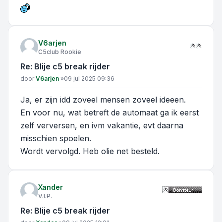
V6arjen
C5club Rookie
Re: Blije c5 break rijder
Bericht
door
V6arjen
»
09 jul 2025 09:36
Ja, er zijn idd zoveel mensen zoveel ideeen.
En voor nu, wat betreft de automaat ga ik eerst
zelf verversen, en ivm vakantie, evt daarna
misschien spoelen.
Wordt vervolgd. Heb olie net besteld.
Xander
V.I.P.
Re: Blije c5 break rijder