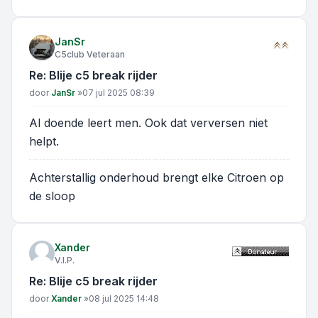
JanSr
C5club Veteraan
Re: Blije c5 break rijder
Bericht
door
JanSr
»
07 jul 2025 08:39
Al doende leert men. Ook dat verversen niet
helpt.
Achterstallig onderhoud brengt elke Citroen op
de sloop
Xander
V.I.P.
Re: Blije c5 break rijder
Bericht
door
Xander
»
08 jul 2025 14:48