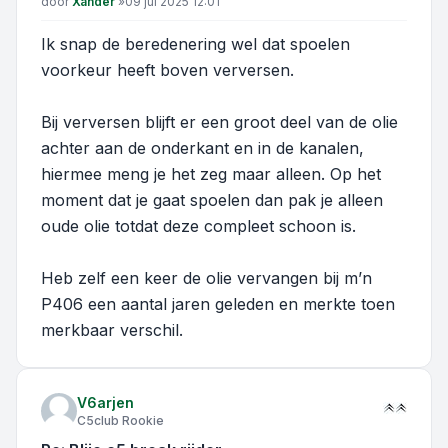
Bericht
door
Xander
»
09 jul 2025 12:01
Ik snap de beredenering wel dat spoelen
voorkeur heeft boven verversen.
Bij verversen blijft er een groot deel van de olie
achter aan de onderkant en in de kanalen,
hiermee meng je het zeg maar alleen. Op het
moment dat je gaat spoelen dan pak je alleen
oude olie totdat deze compleet schoon is.
Heb zelf een keer de olie vervangen bij m’n
P406 een aantal jaren geleden en merkte toen
merkbaar verschil.
V6arjen
C5club Rookie