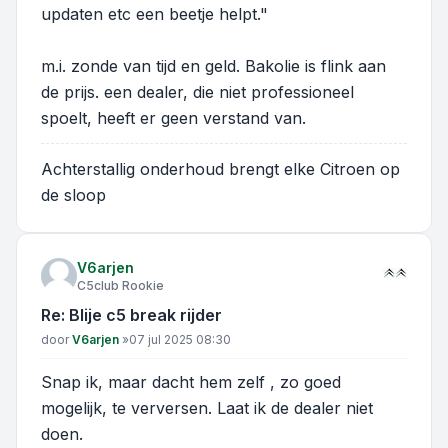
updaten etc een beetje helpt."
m.i. zonde van tijd en geld. Bakolie is flink aan
de prijs. een dealer, die niet professioneel
spoelt, heeft er geen verstand van.
Achterstallig onderhoud brengt elke Citroen op
de sloop
V6arjen
C5club Rookie
Re: Blije c5 break rijder
Bericht
door
V6arjen
»
07 jul 2025 08:30
Snap ik, maar dacht hem zelf , zo goed
mogelijk, te verversen. Laat ik de dealer niet
doen.