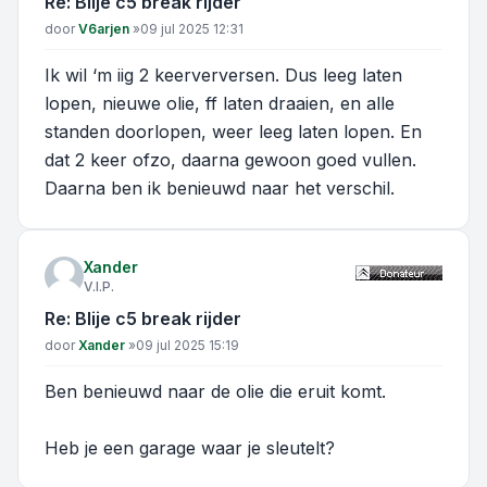
Re: Blije c5 break rijder
Bericht
door
V6arjen
»
09 jul 2025 12:31
Ik wil ‘m iig 2 keerverversen. Dus leeg laten
lopen, nieuwe olie, ff laten draaien, en alle
standen doorlopen, weer leeg laten lopen. En
dat 2 keer ofzo, daarna gewoon goed vullen.
Daarna ben ik benieuwd naar het verschil.
Xander
V.I.P.
Re: Blije c5 break rijder
Bericht
door
Xander
»
09 jul 2025 15:19
Ben benieuwd naar de olie die eruit komt.
Heb je een garage waar je sleutelt?