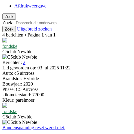
Afdrukweergave
Zoek
Zoek:
Uitgebreid zoeken
Zoek
4 berichten • Pagina
1
van
1
fondske
C5club Newbie
Berichten:
2
Lid geworden op:
03 jul 2025 11:22
Auto:
c5 aircross
Brandstof:
Hybride
Bouwjaar:
2020
Phase:
C5 Aircross
kilometerstand:
77000
Kleur:
parelmoer
fondske
C5club Newbie
Bandenspanning reset werkt niet.