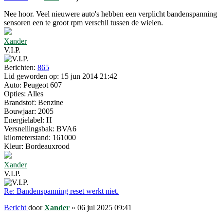
Nee hoor. Veel nieuwere auto's hebben een verplicht bandenspanning
sensoren een te groot rpm verschil tussen de wielen.
Xander
V.I.P.
Berichten:
865
Lid geworden op:
15 jun 2014 21:42
Auto:
Peugeot 607
Opties:
Alles
Brandstof:
Benzine
Bouwjaar:
2005
Energielabel:
H
Versnellingsbak:
BVA6
kilometerstand:
161000
Kleur:
Bordeauxrood
Xander
V.I.P.
Re: Bandenspanning reset werkt niet.
Bericht
door
Xander
»
06 jul 2025 09:41