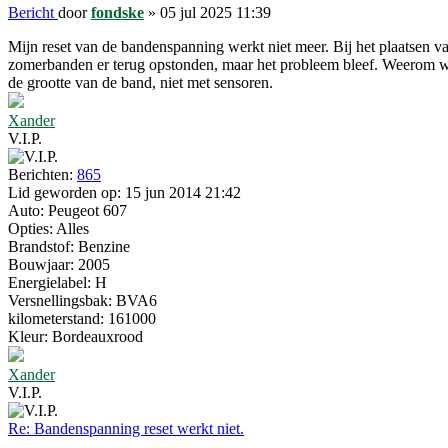
Bericht
door
fondske
»
05 jul 2025 11:39
Mijn reset van de bandenspanning werkt niet meer. Bij het plaatsen v
zomerbanden er terug opstonden, maar het probleem bleef. Weerom wis
de grootte van de band, niet met sensoren.
Xander
V.I.P.
Berichten:
865
Lid geworden op:
15 jun 2014 21:42
Auto:
Peugeot 607
Opties:
Alles
Brandstof:
Benzine
Bouwjaar:
2005
Energielabel:
H
Versnellingsbak:
BVA6
kilometerstand:
161000
Kleur:
Bordeauxrood
Xander
V.I.P.
Re: Bandenspanning reset werkt niet.