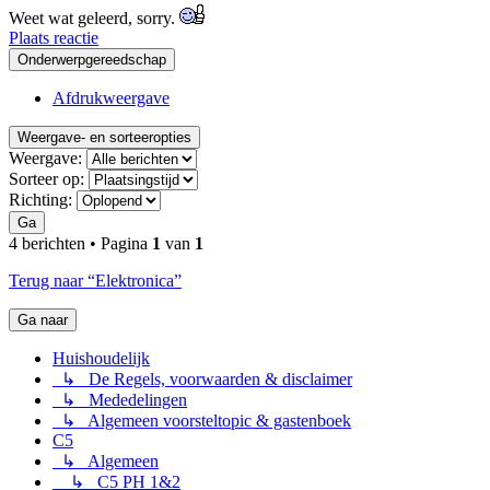
Weet wat geleerd, sorry.
Plaats reactie
Onderwerpgereedschap
Afdrukweergave
Weergave- en sorteeropties
Weergave:
Sorteer op:
Richting:
Ga
4 berichten • Pagina
1
van
1
Terug naar “Elektronica”
Ga naar
Huishoudelijk
↳ De Regels, voorwaarden & disclaimer
↳ Mededelingen
↳ Algemeen voorsteltopic & gastenboek
C5
↳ Algemeen
↳ C5 PH 1&2