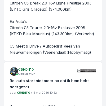
Citroën C5 Break 2.0-16v Ligne Prestige 2003
(EYTC Gris Orageux) (374.000km)
Ex Auto's
Citroën C5 Tourer 2.0-16v Exclusive 2008
(KPKD Bleu Mauritius) (143.300km) (Verkocht)
C5 Meet & Drive / Autobedrijf Kees van
Nieuwamerongen (Veenendaal)(Hobbymatig)
C5HDI110
C5club V.I.P.
Re: auto start niet meer na dat ik hem hebt
neergezet
Bericht
door
C5HDI110
»
15 mei 2026 10:22