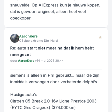
sneuvelde. Op AliExpress kun je nieuwe kopen,
dat is gewoon origineel, alleen heel veel
goedkoper.
AaronKers
C5club extreme Die-Hard
Re: auto start niet meer na dat ik hem hebt
neergezet
Bericht
door
AaronKers
»
14 mei 2026 20:44
siemens is alleen in Ph1 gebruikt... maar die zijn
inmiddels vervangen door verbeterde delphi's
Huidige auto's
Citroën C5 Break 2.0-16v Ligne Prestige 2003
(EYTC Gris Orageux) (374.000km)