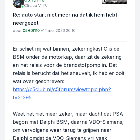
C5club V.I.P.
Re: auto start niet meer na dat ik hem hebt
neergezet
Bericht
door
C5HDI110
»
14 mei 2026 20:10
Er schiet mij wat binnen, zekeringkast C is de
BSM onder de motorkap, daar zit de zekering
en het relais voor de brandstofpomp in. Dat
relais is berucht dat het sneuvelt, ik heb er ooit
wat over geschreven:
https://c5club.nl/c5forum/viewtopic.php?
t=21295
Weet het niet meer zeker, maar dacht dat PSA
begon met Delphi BSM, daarna VDO-Siemens,
om vervolgens weer terug te grijpen naar
Delphi omdat de VDO-Siemens vrij vaak