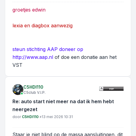
groetjes edwin
lexia en diagbox aanwezig
steun stichting AAP doneer op
http://www.aap.nl
of doe een donatie aan het
VST
C5HDI110
C5club V.I.P.
Re: auto start niet meer na dat ik hem hebt
neergezet
Bericht
door
C5HDI110
»
13 mei 2026 10:31
Staar je niet blind op de massa aansluitingen, dit