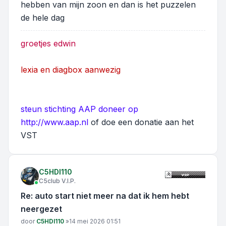
hebben van mijn zoon en dan is het puzzelen
de hele dag
groetjes edwin
lexia en diagbox aanwezig
steun stichting AAP doneer op
http://www.aap.nl
of doe een donatie aan het
VST
C5HDI110
C5club V.I.P.
Re: auto start niet meer na dat ik hem hebt
neergezet
Bericht
door
C5HDI110
»
14 mei 2026 01:51