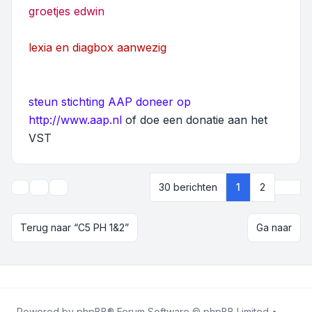
groetjes edwin
lexia en diagbox aanwezig
steun stichting AAP doneer op
http://www.aap.nl
of doe een donatie aan het
VST
Volg
30 berichten
1
2
Onderwerpgereedschap
Weergave- en sorteeropties
Terug naar “C5 PH 1&2”
Ga naar
Powered by
phpBB
® Forum Software © phpBB Limited •