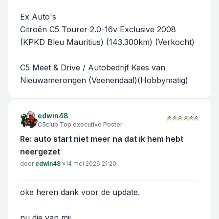
Ex Auto's
Citroën C5 Tourer 2.0-16v Exclusive 2008
(KPKD Bleu Mauritius) (143.300km) (Verkocht)
C5 Meet & Drive / Autobedrijf Kees van
Nieuwamerongen (Veenendaal)(Hobbymatig)
edwin48
C5club Top executive Poster
Re: auto start niet meer na dat ik hem hebt
neergezet
Bericht
door
edwin48
»
14 mei 2026 21:20
oke heren dank voor de update.
nu die van mij.