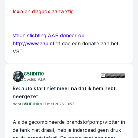
lexia en diagbox aanwezig
steun stichting AAP doneer op
http://www.aap.nl
of doe een donatie aan het
VST
C5HDI110
C5club V.I.P.
Re: auto start niet meer na dat ik hem hebt
neergezet
Bericht
door
C5HDI110
»
13 mei 2026 13:57
Als de gecombineerde brandstofpomp/vlotter in
de tank niet draait, heb je inderdaad geen druk