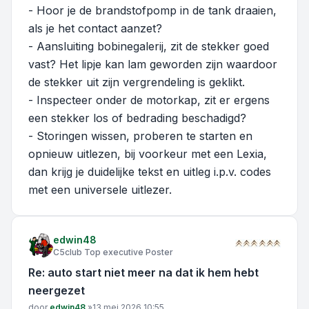
- Hoor je de brandstofpomp in de tank draaien,
als je het contact aanzet?
- Aansluiting bobinegalerij, zit de stekker goed
vast? Het lipje kan lam geworden zijn waardoor
de stekker uit zijn vergrendeling is geklikt.
- Inspecteer onder de motorkap, zit er ergens
een stekker los of bedrading beschadigd?
- Storingen wissen, proberen te starten en
opnieuw uitlezen, bij voorkeur met een Lexia,
dan krijg je duidelijke tekst en uitleg i.p.v. codes
met een universele uitlezer.
edwin48
C5club Top executive Poster
Re: auto start niet meer na dat ik hem hebt
neergezet
Bericht
door
edwin48
»
13 mei 2026 10:55