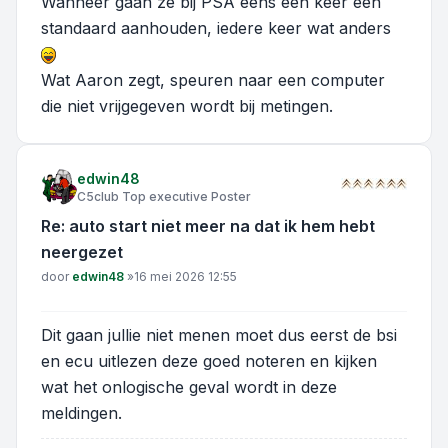
Wanneer gaan ze bij PSA eens een keer een
standaard aanhouden, iedere keer wat anders
Wat Aaron zegt, speuren naar een computer
die niet vrijgegeven wordt bij metingen.
edwin48
C5club Top executive Poster
Re: auto start niet meer na dat ik hem hebt
neergezet
Bericht
door
edwin48
»
16 mei 2026 12:55
Dit gaan jullie niet menen moet dus eerst de bsi
en ecu uitlezen deze goed noteren en kijken
wat het onlogische geval wordt in deze
meldingen.