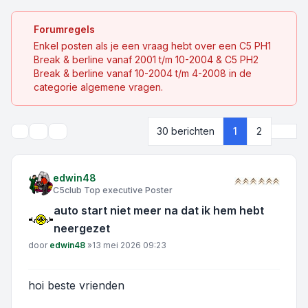
Forumregels
Enkel posten als je een vraag hebt over een C5 PH1
Break & berline vanaf 2001 t/m 10-2004 & C5 PH2
Break & berline vanaf 10-2004 t/m 4-2008 in de
categorie algemene vragen.
Volg
30 berichten
1
2
Onderwerpgereedschap
Zoek
edwin48
C5club Top executive Poster
auto start niet meer na dat ik hem hebt
neergezet
Bericht
door
edwin48
»
13 mei 2026 09:23
hoi beste vrienden