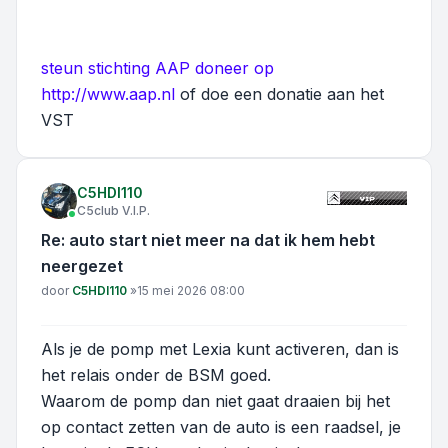
steun stichting AAP doneer op
http://www.aap.nl
of doe een donatie aan het
VST
C5HDI110
C5club V.I.P.
Re: auto start niet meer na dat ik hem hebt
neergezet
Bericht
door
C5HDI110
»
15 mei 2026 08:00
Als je de pomp met Lexia kunt activeren, dan is
het relais onder de BSM goed.
Waarom de pomp dan niet gaat draaien bij het
op contact zetten van de auto is een raadsel, je