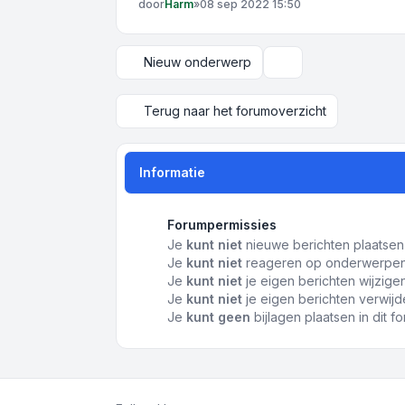
door
Harm
»
08 sep 2022 15:50
Nieuw onderwerp
Weergave- en sortee
Terug naar het forumoverzicht
Informatie
Forumpermissies
Je
kunt niet
nieuwe berichten plaatsen 
Je
kunt niet
reageren op onderwerpen 
Je
kunt niet
je eigen berichten wijzigen
Je
kunt niet
je eigen berichten verwijde
Je
kunt geen
bijlagen plaatsen in dit f