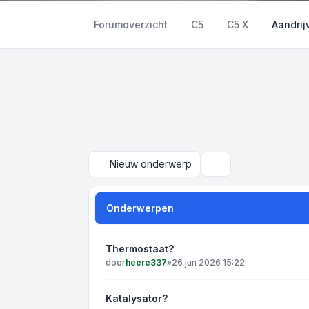
Forumoverzicht
C5
C5 X
Aandrij
Nieuw onderwerp
Zoek
Onderwerpen
Thermostaat?
door
heere337
»
26 jun 2026 15:22
Katalysator?