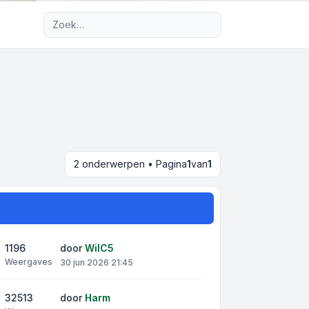
Uitgebreid zoeken
2 onderwerpen • Pagina
1
van
1
1196
door
WilC5
Weergaves
30 jun 2026 21:45
32513
door
Harm