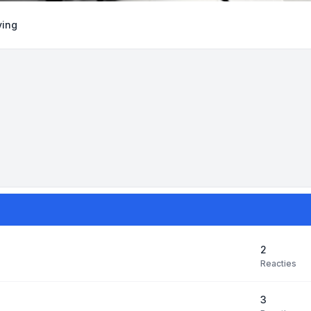
ving
2
Reacties
3