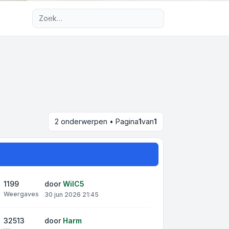
Uitgebreid zoeken
2 onderwerpen • Pagina
1
van
1
1199
door
WilC5
Weergaves
30 jun 2026 21:45
32513
door
Harm