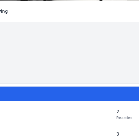
ving
2
Reacties
3