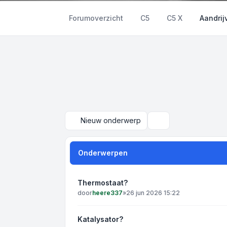
Forumoverzicht
C5
C5 X
Aandrij
Nieuw onderwerp
Zoek
Onderwerpen
Thermostaat?
door
heere337
»
26 jun 2026 15:22
Katalysator?