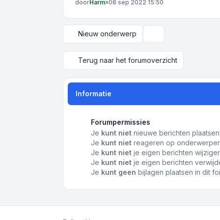
door
Harm
»
08 sep 2022 15:50
Nieuw onderwerp
Weergave- en sortee
Terug naar het forumoverzicht
Informatie
Forumpermissies
Je
kunt niet
nieuwe berichten plaatsen 
Je
kunt niet
reageren op onderwerpen 
Je
kunt niet
je eigen berichten wijzigen
Je
kunt niet
je eigen berichten verwijde
Je
kunt geen
bijlagen plaatsen in dit f