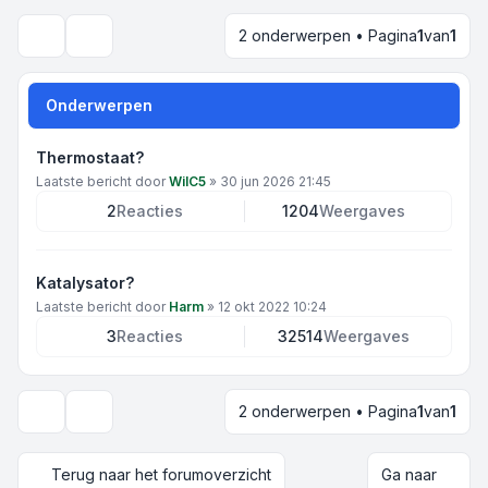
2 onderwerpen • Pagina
1
van
1
Zoek
Onderwerpen
Thermostaat?
Laatste bericht door
WilC5
»
30 jun 2026 21:45
2
Reacties
1204
Weergaves
Katalysator?
Laatste bericht door
Harm
»
12 okt 2022 10:24
3
Reacties
32514
Weergaves
2 onderwerpen • Pagina
1
van
1
Weergave- en sorteeropties
Terug naar het forumoverzicht
Ga naar