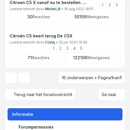
Citroen C5 X vanaf nu te bestellen ....
1
2
3
Laatste bericht door
Michel_B
»
16 aug 2022 18:51
30
Reacties
55159
Weergaves
Citroën C5 keert terug De C5X
Laatste bericht door
Ccinq
»
25 jun 2022 15:56
1
2
3
4
5
71
Reacties
122106
Weergaves
16 onderwerpen • Pagina
1
van
1
Weergave- en sorteeropties
Terug naar het forumoverzicht
Ga naar
Informatie
Forumpermissies