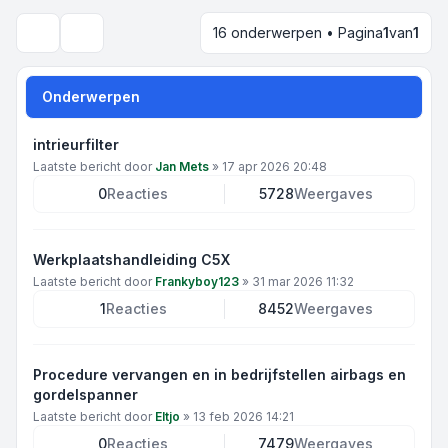
16 onderwerpen • Pagina
1
van
1
Zoek
Onderwerpen
intrieurfilter
Laatste bericht door
Jan Mets
»
17 apr 2026 20:48
0
Reacties
5728
Weergaves
Werkplaatshandleiding C5X
Laatste bericht door
Frankyboy123
»
31 mar 2026 11:32
1
Reacties
8452
Weergaves
Procedure vervangen en in bedrijfstellen airbags en
gordelspanner
Laatste bericht door
Eltjo
»
13 feb 2026 14:21
0
Reacties
7479
Weergaves