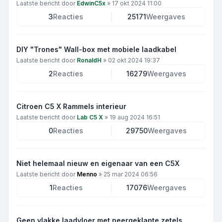
Laatste bericht door
EdwinC5x
»
17 okt 2024 11:00
3
Reacties
25171
Weergaves
DIY "Trones" Wall-box met mobiele laadkabel
Laatste bericht door
RonaldH
»
02 okt 2024 19:37
2
Reacties
16279
Weergaves
Citroen C5 X Rammels interieur
Laatste bericht door
Lab C5 X
»
19 aug 2024 16:51
0
Reacties
29750
Weergaves
Niet helemaal nieuw en eigenaar van een C5X
Laatste bericht door
Menno
»
25 mar 2024 06:56
1
Reacties
17076
Weergaves
Geen vlakke laadvloer met neergeklapte zetels.