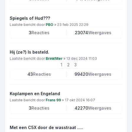
Spiegels of Hud???
Laatste bericht door
PBO
»
23 feb 2025 22:29
3
Reacties
23074
Weergaves
Hij (ze?) Is besteld.
Laatste bericht door
Brinkfilter
»
13 dec 2024 11:03
1
2
3
43
Reacties
99420
Weergaves
Koplampen en Engeland
Laatste bericht door
Frans 99
»
17 okt 2024 16:07
3
Reacties
42270
Weergaves
Met een C5X door de wasstraat .....