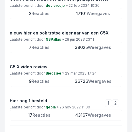
Laatste bericht door
declercqjp
»
22 feb 2024 10:26
2
Reacties
17101
Weergaves
nieuw hier en ook trotse eigenaar van een C5X
Laatste bericht door
GSPallas
»
28 jun 2023 23:11
7
Reacties
38025
Weergaves
C5 X video review
Laatste bericht door
Biedzjee
»
29 mar 2023 17:24
9
Reacties
36726
Weergaves
Hier nog 1 besteld
1
2
Laatste bericht door
gebla
»
26 nov 2022 11:00
17
Reacties
43167
Weergaves