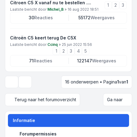
Citroen C5 X vanaf nu te bestellen ....
1
2
3
Laatste bericht door
Michel_B
»
16 aug 2022 18:51
30
Reacties
55172
Weergaves
Citroën C5 keert terug De C5X
Laatste bericht door
Ccinq
»
25 jun 2022 15:56
1
2
3
4
5
71
Reacties
122147
Weergaves
16 onderwerpen • Pagina
1
van
1
Weergave- en sorteeropties
Terug naar het forumoverzicht
Ga naar
Informatie
Forumpermissies