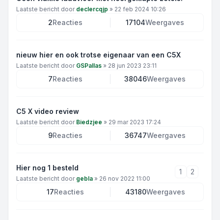
Laatste bericht door
declercqjp
»
22 feb 2024 10:26
2
Reacties
17104
Weergaves
nieuw hier en ook trotse eigenaar van een C5X
Laatste bericht door
GSPallas
»
28 jun 2023 23:11
7
Reacties
38046
Weergaves
C5 X video review
Laatste bericht door
Biedzjee
»
29 mar 2023 17:24
9
Reacties
36747
Weergaves
Hier nog 1 besteld
1
2
Laatste bericht door
gebla
»
26 nov 2022 11:00
17
Reacties
43180
Weergaves