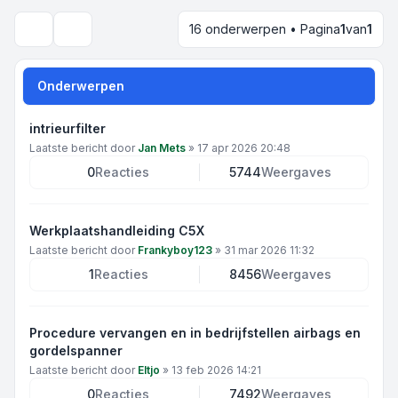
16 onderwerpen • Pagina
1
van
1
Zoek
Onderwerpen
intrieurfilter
Laatste bericht door
Jan Mets
»
17 apr 2026 20:48
0
Reacties
5744
Weergaves
Werkplaatshandleiding C5X
Laatste bericht door
Frankyboy123
»
31 mar 2026 11:32
1
Reacties
8456
Weergaves
Procedure vervangen en in bedrijfstellen airbags en
gordelspanner
Laatste bericht door
Eltjo
»
13 feb 2026 14:21
0
Reacties
7492
Weergaves