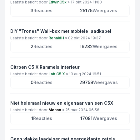
Laatste bericht door
EdwinC5x
»
17 okt 2024 11:00
3
Reacties
25175
Weergaves
DIY "Trones" Wall-box met mobiele laadkabel
Laatste bericht door
RonaldH
»
02 okt 2024 19:37
2
Reacties
16282
Weergaves
Citroen C5 X Rammels interieur
Laatste bericht door
Lab C5 X
»
19 aug 2024 16:51
0
Reacties
29759
Weergaves
Niet helemaal nieuw en eigenaar van een C5X
Laatste bericht door
Menno
»
25 mar 2024 06:56
1
Reacties
17081
Weergaves
Geen vlakke laadvloer met neergeklapte zetels.