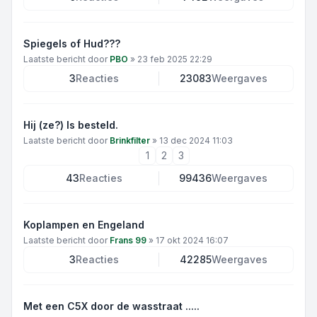
Spiegels of Hud???
Laatste bericht door
PBO
»
23 feb 2025 22:29
3
Reacties
23083
Weergaves
Hij (ze?) Is besteld.
Laatste bericht door
Brinkfilter
»
13 dec 2024 11:03
1
2
3
43
Reacties
99436
Weergaves
Koplampen en Engeland
Laatste bericht door
Frans 99
»
17 okt 2024 16:07
3
Reacties
42285
Weergaves
Met een C5X door de wasstraat .....