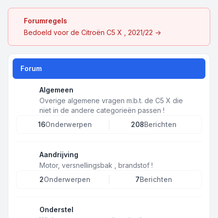
Forumregels
Bedoeld voor de Citroën C5 X , 2021/22 ->
Forum
Algemeen
Overige algemene vragen m.b.t. de C5 X die
niet in de andere categorieën passen !
16
Onderwerpen
208
Berichten
Aandrijving
Motor, versnellingsbak , brandstof !
2
Onderwerpen
7
Berichten
Onderstel