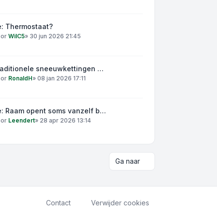
e: Thermostaat?
oor
WilC5
»
30 jun 2026 21:45
raditionele sneeuwkettingen …
oor
RonaldH
»
08 jan 2026 17:11
e: Raam opent soms vanzelf b…
oor
Leendert
»
28 apr 2026 13:14
Ga naar
Contact
Verwijder cookies