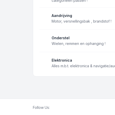
categorieën passen !
Aandrijving
Motor, versnellingsbak , brandstof !
Onderstel
Wielen, remmen en ophanging !
Elektronica
Alles m.b.t. elektronica & navigatie/au
Follow Us: