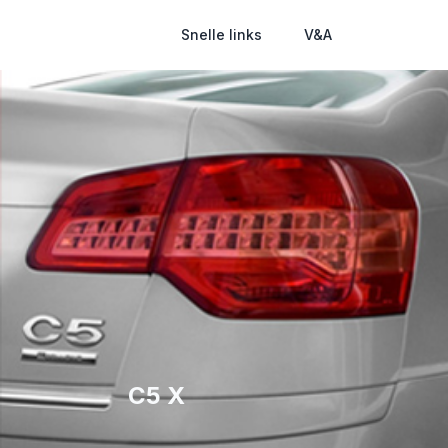
Snelle links
V&A
C5 X