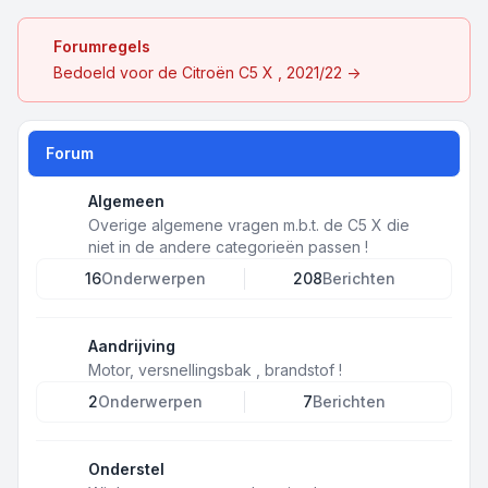
Forumregels
Bedoeld voor de Citroën C5 X , 2021/22 ->
Forum
Algemeen
Overige algemene vragen m.b.t. de C5 X die
niet in de andere categorieën passen !
16
Onderwerpen
208
Berichten
Aandrijving
Motor, versnellingsbak , brandstof !
2
Onderwerpen
7
Berichten
Onderstel