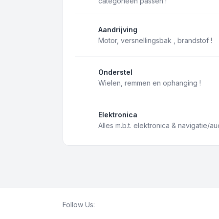
categorieën passen !
Aandrijving
Motor, versnellingsbak , brandstof !
Onderstel
Wielen, remmen en ophanging !
Elektronica
Alles m.b.t. elektronica & navigatie/au
Follow Us: