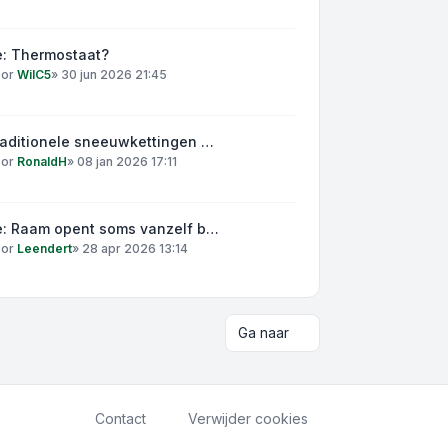
e: Thermostaat?
oor
WilC5
»
30 jun 2026 21:45
raditionele sneeuwkettingen …
oor
RonaldH
»
08 jan 2026 17:11
e: Raam opent soms vanzelf b…
oor
Leendert
»
28 apr 2026 13:14
Ga naar
Contact
Verwijder cookies