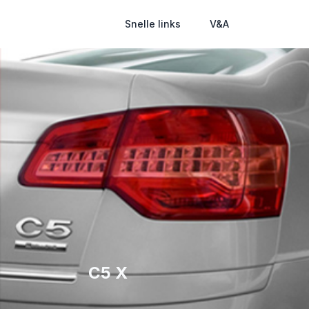
Snelle links
V&A
C5 X