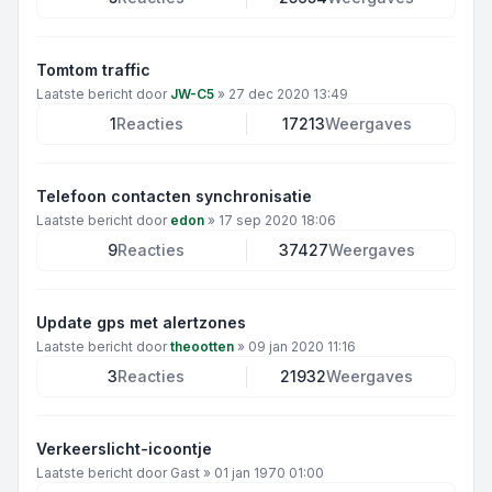
Tomtom traffic
Laatste bericht door
JW-C5
»
27 dec 2020 13:49
1
Reacties
17213
Weergaves
Telefoon contacten synchronisatie
Laatste bericht door
edon
»
17 sep 2020 18:06
9
Reacties
37427
Weergaves
Update gps met alertzones
Laatste bericht door
theootten
»
09 jan 2020 11:16
3
Reacties
21932
Weergaves
Verkeerslicht-icoontje
Laatste bericht door
Gast
»
01 jan 1970 01:00