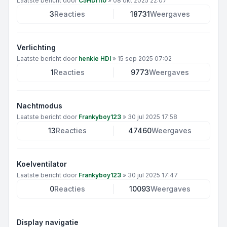
Laatste bericht door
C5HDI110
»
08 okt 2025 22:07
3
Reacties
18731
Weergaves
Verlichting
Laatste bericht door
henkie HDI
»
15 sep 2025 07:02
1
Reacties
9773
Weergaves
Nachtmodus
Laatste bericht door
Frankyboy123
»
30 jul 2025 17:58
13
Reacties
47460
Weergaves
Koelventilator
Laatste bericht door
Frankyboy123
»
30 jul 2025 17:47
0
Reacties
10093
Weergaves
Display navigatie