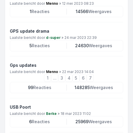
Laatste bericht door
Menno
»
12 mei 2023 08:23
1
Reacties
14566
Weergaves
GPS update drama
Laatste bericht door
d-super
»
24 mar 2023 22:39
5
Reacties
24630
Weergaves
Gps updates
Laatste bericht door
Menno
»
22 mar 2023 14:04
1
…
3
4
5
6
7
99
Reacties
148285
Weergaves
USB Poort
Laatste bericht door
Berke
»
18 mar 2023 11:02
6
Reacties
25969
Weergaves