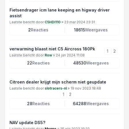
Fietsendrager icm lane keeping en higway driver
assist
Laatste bericht door
C5HDI110
»
23 mar 2024 23:31
2
Reacties
18615
Weergaves
verwarming blaast niet C5 Aircross 180Pk
1
2
Laatste bericht door
Row
»
24 jan 2024 11:08
22
Reacties
48530
Weergaves
Citroen dealer krijgt mijn scherm niet geupdate
Laatste bericht door
slotracers-nl
»
19 nov 2023 18:48
1
2
28
Reacties
64288
Weergaves
NAV update DS5?
Laatste bericht door
Menno
»
25 okt 2023 19:22