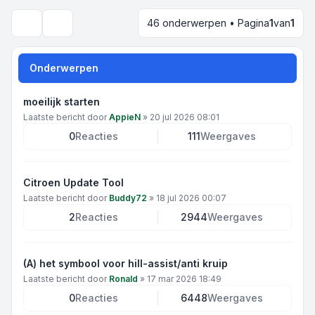
46 onderwerpen • Pagina
1
van
1
Zoek
Onderwerpen
moeilijk starten
Laatste bericht door
AppieN
»
20 jul 2026 08:01
0
Reacties
111
Weergaves
Citroen Update Tool
Laatste bericht door
Buddy72
»
18 jul 2026 00:07
2
Reacties
2944
Weergaves
(A) het symbool voor hill-assist/anti kruip
Laatste bericht door
Ronald
»
17 mar 2026 18:49
0
Reacties
6448
Weergaves