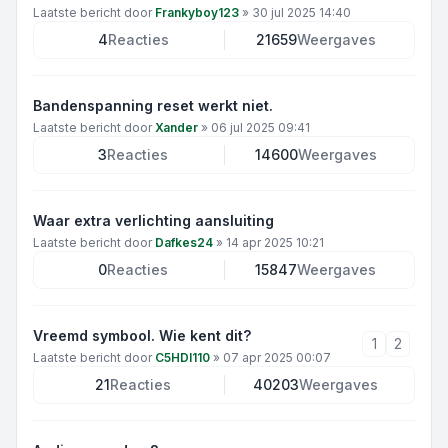
Laatste bericht door
Frankyboy123
»
30 jul 2025 14:40
4
Reacties
21659
Weergaves
Bandenspanning reset werkt niet.
Laatste bericht door
Xander
»
06 jul 2025 09:41
3
Reacties
14600
Weergaves
Waar extra verlichting aansluiting
Laatste bericht door
Dafkes24
»
14 apr 2025 10:21
0
Reacties
15847
Weergaves
Vreemd symbool. Wie kent dit?
1
2
Laatste bericht door
C5HDI110
»
07 apr 2025 00:07
21
Reacties
40203
Weergaves