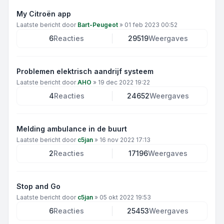
My Citroën app
Laatste bericht door
Bart-Peugeot
»
01 feb 2023 00:52
6
Reacties
29519
Weergaves
Problemen elektrisch aandrijf systeem
Laatste bericht door
AHO
»
19 dec 2022 19:22
4
Reacties
24652
Weergaves
Melding ambulance in de buurt
Laatste bericht door
c5jan
»
16 nov 2022 17:13
2
Reacties
17196
Weergaves
Stop and Go
Laatste bericht door
c5jan
»
05 okt 2022 19:53
6
Reacties
25453
Weergaves