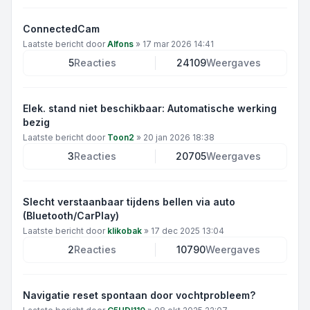
ConnectedCam
Laatste bericht door
Alfons
»
17 mar 2026 14:41
5
Reacties
24109
Weergaves
Elek. stand niet beschikbaar: Automatische werking
bezig
Laatste bericht door
Toon2
»
20 jan 2026 18:38
3
Reacties
20705
Weergaves
Slecht verstaanbaar tijdens bellen via auto
(Bluetooth/CarPlay)
Laatste bericht door
klikobak
»
17 dec 2025 13:04
2
Reacties
10790
Weergaves
Navigatie reset spontaan door vochtprobleem?