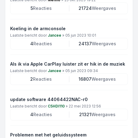
5
Reacties
21724
Weergaves
Koeling in de armconsole
Laatste bericht door
Jancee
»
05 jun 2023 10:01
4
Reacties
24137
Weergaves
Als ik via Apple CarPlay luister zit er hik in de muziek
Laatste bericht door
Jancee
»
05 jun 2023 09:34
2
Reacties
16807
Weergaves
update software 44064422NAC-r0
Laatste bericht door
C5HDI110
»
22 mei 2023 12:56
4
Reacties
21321
Weergaves
Problemen met het geluidssysteem