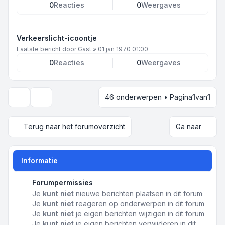
0
Reacties
0
Weergaves
Verkeerslicht-icoontje
Laatste bericht door
Gast
»
01 jan 1970 01:00
0
Reacties
0
Weergaves
46 onderwerpen • Pagina
1
van
1
Weergave- en sorteeropties
Terug naar het forumoverzicht
Ga naar
Informatie
Forumpermissies
Je
kunt niet
nieuwe berichten plaatsen in dit forum
Je
kunt niet
reageren op onderwerpen in dit forum
Je
kunt niet
je eigen berichten wijzigen in dit forum
Je
kunt niet
je eigen berichten verwijderen in dit