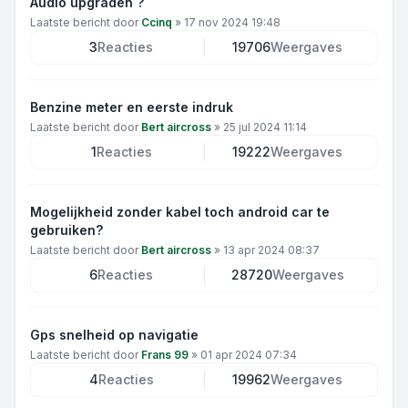
Audio upgraden ?
Laatste bericht door
Ccinq
»
17 nov 2024 19:48
3
Reacties
19706
Weergaves
Benzine meter en eerste indruk
Laatste bericht door
Bert aircross
»
25 jul 2024 11:14
1
Reacties
19222
Weergaves
Mogelijkheid zonder kabel toch android car te
gebruiken?
Laatste bericht door
Bert aircross
»
13 apr 2024 08:37
6
Reacties
28720
Weergaves
Gps snelheid op navigatie
Laatste bericht door
Frans 99
»
01 apr 2024 07:34
4
Reacties
19962
Weergaves