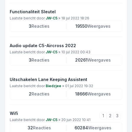
Functionaliteit Sleutel
Laatste bericht door
JW-C5
»
18 jul 2022 18:26
3
Reacties
19550
Weergaves
Audio update C5-Aircross 2022
Laatste bericht door
JW-C5
»
10 jul 2022 00:43
3
Reacties
20261
Weergaves
Uitschakelen Lane Keeping Assistent
Laatste bericht door
Biedzjee
»
01 jul 2022 19:32
2
Reacties
18666
Weergaves
Wifi
1
2
3
Laatste bericht door
JW-C5
»
20 jun 2022 10:41
32
Reacties
60284
Weergaves