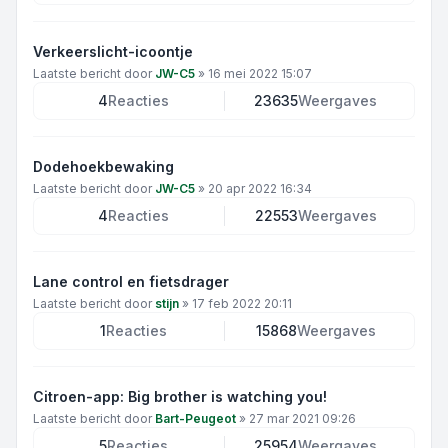
Verkeerslicht-icoontje
Laatste bericht door
JW-C5
»
16 mei 2022 15:07
4
Reacties
23635
Weergaves
Dodehoekbewaking
Laatste bericht door
JW-C5
»
20 apr 2022 16:34
4
Reacties
22553
Weergaves
Lane control en fietsdrager
Laatste bericht door
stijn
»
17 feb 2022 20:11
1
Reacties
15868
Weergaves
Citroen-app: Big brother is watching you!
Laatste bericht door
Bart-Peugeot
»
27 mar 2021 09:26
5
Reacties
25954
Weergaves