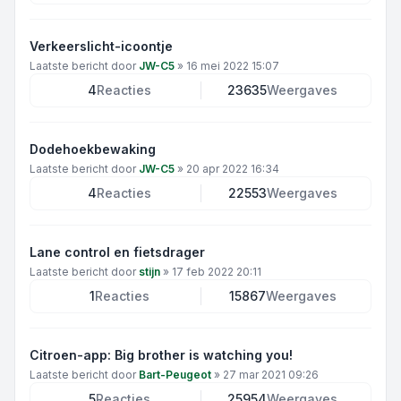
Verkeerslicht-icoontje
Laatste bericht door
JW-C5
»
16 mei 2022 15:07
4
Reacties
23635
Weergaves
Dodehoekbewaking
Laatste bericht door
JW-C5
»
20 apr 2022 16:34
4
Reacties
22553
Weergaves
Lane control en fietsdrager
Laatste bericht door
stijn
»
17 feb 2022 20:11
1
Reacties
15867
Weergaves
Citroen-app: Big brother is watching you!
Laatste bericht door
Bart-Peugeot
»
27 mar 2021 09:26
5
Reacties
25954
Weergaves