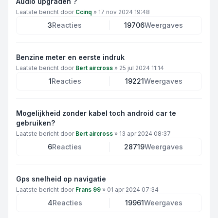
Audio upgraden ?
Laatste bericht door
Ccinq
»
17 nov 2024 19:48
3
Reacties
19706
Weergaves
Benzine meter en eerste indruk
Laatste bericht door
Bert aircross
»
25 jul 2024 11:14
1
Reacties
19221
Weergaves
Mogelijkheid zonder kabel toch android car te
gebruiken?
Laatste bericht door
Bert aircross
»
13 apr 2024 08:37
6
Reacties
28719
Weergaves
Gps snelheid op navigatie
Laatste bericht door
Frans 99
»
01 apr 2024 07:34
4
Reacties
19961
Weergaves