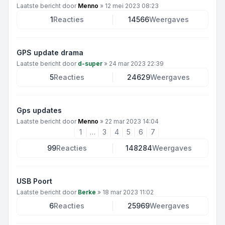
Laatste bericht door
Menno
»
12 mei 2023 08:23
1
Reacties
14566
Weergaves
GPS update drama
Laatste bericht door
d-super
»
24 mar 2023 22:39
5
Reacties
24629
Weergaves
Gps updates
Laatste bericht door
Menno
»
22 mar 2023 14:04
1
…
3
4
5
6
7
99
Reacties
148284
Weergaves
USB Poort
Laatste bericht door
Berke
»
18 mar 2023 11:02
6
Reacties
25969
Weergaves