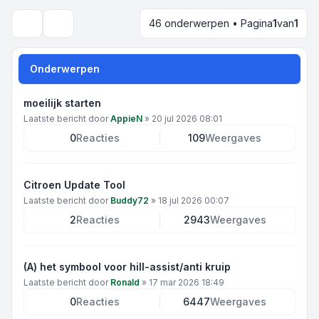
46 onderwerpen • Pagina
1
van
1
Zoek
Onderwerpen
moeilijk starten
Laatste bericht door
AppieN
»
20 jul 2026 08:01
0
Reacties
109
Weergaves
Citroen Update Tool
Laatste bericht door
Buddy72
»
18 jul 2026 00:07
2
Reacties
2943
Weergaves
(A) het symbool voor hill-assist/anti kruip
Laatste bericht door
Ronald
»
17 mar 2026 18:49
0
Reacties
6447
Weergaves