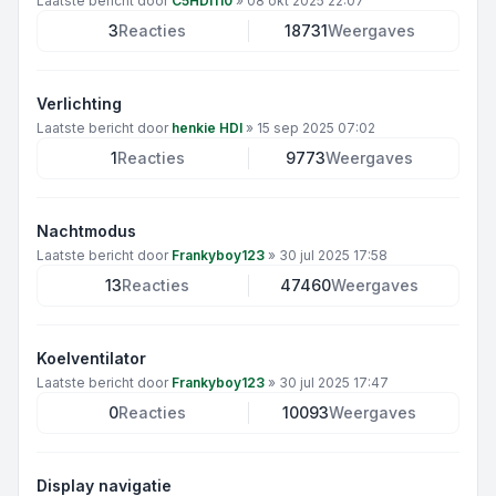
Laatste bericht door
C5HDI110
»
08 okt 2025 22:07
3
Reacties
18731
Weergaves
Verlichting
Laatste bericht door
henkie HDI
»
15 sep 2025 07:02
1
Reacties
9773
Weergaves
Nachtmodus
Laatste bericht door
Frankyboy123
»
30 jul 2025 17:58
13
Reacties
47460
Weergaves
Koelventilator
Laatste bericht door
Frankyboy123
»
30 jul 2025 17:47
0
Reacties
10093
Weergaves
Display navigatie