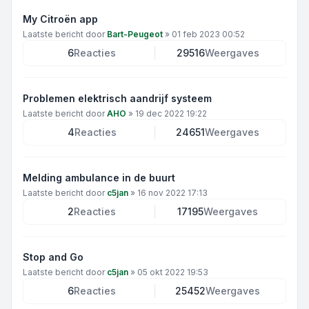
My Citroën app
Laatste bericht door
Bart-Peugeot
»
01 feb 2023 00:52
6
Reacties
29516
Weergaves
Problemen elektrisch aandrijf systeem
Laatste bericht door
AHO
»
19 dec 2022 19:22
4
Reacties
24651
Weergaves
Melding ambulance in de buurt
Laatste bericht door
c5jan
»
16 nov 2022 17:13
2
Reacties
17195
Weergaves
Stop and Go
Laatste bericht door
c5jan
»
05 okt 2022 19:53
6
Reacties
25452
Weergaves