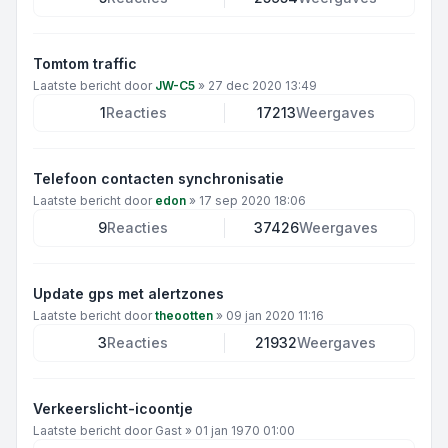
Tomtom traffic
Laatste bericht door
JW-C5
»
27 dec 2020 13:49
1
Reacties
17213
Weergaves
Telefoon contacten synchronisatie
Laatste bericht door
edon
»
17 sep 2020 18:06
9
Reacties
37426
Weergaves
Update gps met alertzones
Laatste bericht door
theootten
»
09 jan 2020 11:16
3
Reacties
21932
Weergaves
Verkeerslicht-icoontje
Laatste bericht door
Gast
»
01 jan 1970 01:00