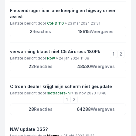
Fietsendrager icm lane keeping en higway driver
assist
Laatste bericht door
C5HDI110
»
23 mar 2024 23:31
2
Reacties
18615
Weergaves
verwarming blaast niet C5 Aircross 180Pk
1
2
Laatste bericht door
Row
»
24 jan 2024 11:08
22
Reacties
48530
Weergaves
Citroen dealer krijgt mijn scherm niet geupdate
Laatste bericht door
slotracers-nl
»
19 nov 2023 18:48
1
2
28
Reacties
64288
Weergaves
NAV update DS5?
Laatste bericht door
Menno
»
25 okt 2023 19:22