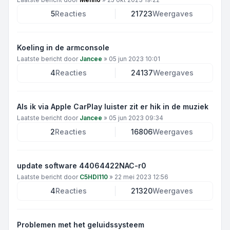
5
Reacties
21723
Weergaves
Koeling in de armconsole
Laatste bericht door
Jancee
»
05 jun 2023 10:01
4
Reacties
24137
Weergaves
Als ik via Apple CarPlay luister zit er hik in de muziek
Laatste bericht door
Jancee
»
05 jun 2023 09:34
2
Reacties
16806
Weergaves
update software 44064422NAC-r0
Laatste bericht door
C5HDI110
»
22 mei 2023 12:56
4
Reacties
21320
Weergaves
Problemen met het geluidssysteem