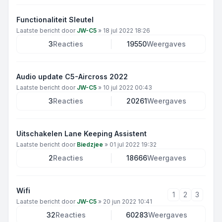
Functionaliteit Sleutel
Laatste bericht door
JW-C5
»
18 jul 2022 18:26
3
Reacties
19550
Weergaves
Audio update C5-Aircross 2022
Laatste bericht door
JW-C5
»
10 jul 2022 00:43
3
Reacties
20261
Weergaves
Uitschakelen Lane Keeping Assistent
Laatste bericht door
Biedzjee
»
01 jul 2022 19:32
2
Reacties
18666
Weergaves
Wifi
1
2
3
Laatste bericht door
JW-C5
»
20 jun 2022 10:41
32
Reacties
60283
Weergaves