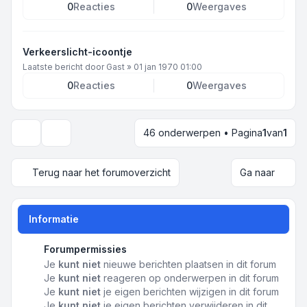
0
Reacties
0
Weergaves
Verkeerslicht-icoontje
Laatste bericht door
Gast
»
01 jan 1970 01:00
0
Reacties
0
Weergaves
46 onderwerpen • Pagina
1
van
1
Weergave- en sorteeropties
Terug naar het forumoverzicht
Ga naar
Informatie
Forumpermissies
Je
kunt niet
nieuwe berichten plaatsen in dit forum
Je
kunt niet
reageren op onderwerpen in dit forum
Je
kunt niet
je eigen berichten wijzigen in dit forum
Je
kunt niet
je eigen berichten verwijderen in dit