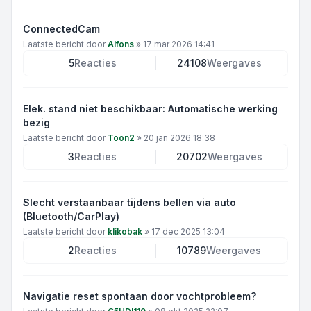
ConnectedCam
Laatste bericht door
Alfons
»
17 mar 2026 14:41
5
Reacties
24108
Weergaves
Elek. stand niet beschikbaar: Automatische werking
bezig
Laatste bericht door
Toon2
»
20 jan 2026 18:38
3
Reacties
20702
Weergaves
Slecht verstaanbaar tijdens bellen via auto
(Bluetooth/CarPlay)
Laatste bericht door
klikobak
»
17 dec 2025 13:04
2
Reacties
10789
Weergaves
Navigatie reset spontaan door vochtprobleem?