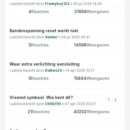
Laatste bericht door
Frankyboy123
»
30 jul 2025 14:40
4
Reacties
21659
Weergaves
Bandenspanning reset werkt niet.
Laatste bericht door
Xander
»
06 jul 2025 09:41
3
Reacties
14598
Weergaves
Waar extra verlichting aansluiting
Laatste bericht door
Dafkes24
»
14 apr 2025 10:21
0
Reacties
15844
Weergaves
Vreemd symbool. Wie kent dit?
1
2
Laatste bericht door
C5HDI110
»
07 apr 2025 00:07
21
Reacties
40202
Weergaves