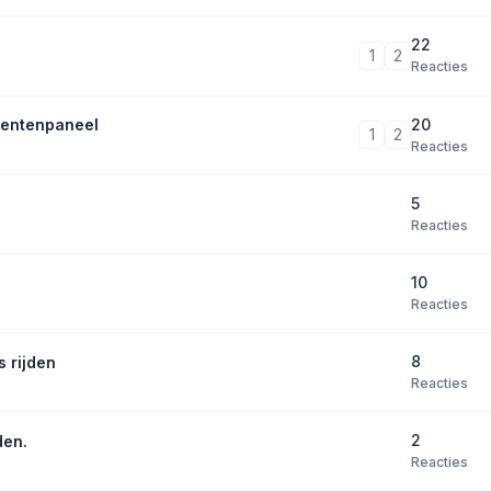
22
1
2
Reacties
20
umentenpaneel
1
2
Reacties
5
Reacties
10
Reacties
8
s rijden
Reacties
2
den.
Reacties