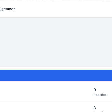
Algemeen
9
Reacties
3