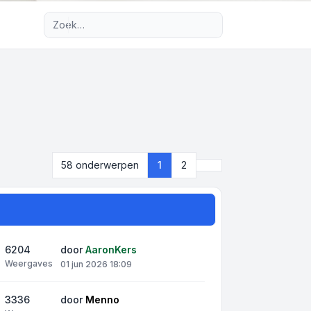
Uitgebreid zoeken
Volgende
58 onderwerpen
1
2
6204
door
AaronKers
Weergaves
01 jun 2026 18:09
3336
door
Menno