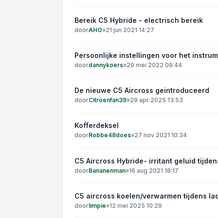
Bereik C5 Hybride - electrisch bereik
door
AHO
»
21 jun 2021 14:27
Persoonlijke instellingen voor het instr
door
dannykoers
»
29 mei 2022 09:44
De nieuwe C5 Aircross geintroduceerd
door
Citroenfan39
»
29 apr 2025 13:53
Kofferdeksel
door
Robbe48does
»
27 nov 2021 10:34
C5 Aircross Hybride- irritant geluid tijden
door
Bananenman
»
16 aug 2021 18:17
C5 aircross koelen/verwarmen tijdens la
door
limpie
»
12 mei 2025 10:29