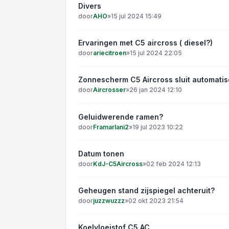
Divers
door
AHO
»
15 jul 2024 15:49
Ervaringen met C5 aircross ( diesel?)
door
ariecitroen
»
15 jul 2024 22:05
Zonnescherm C5 Aircross sluit automati
door
Aircrosser
»
26 jan 2024 12:10
Geluidwerende ramen?
door
Framarlani2
»
19 jul 2023 10:22
Datum tonen
door
KdJ-C5Aircross
»
02 feb 2024 12:13
Geheugen stand zijspiegel achteruit?
door
juzzwuzzz
»
02 okt 2023 21:54
Koelvloeistof C5 AC