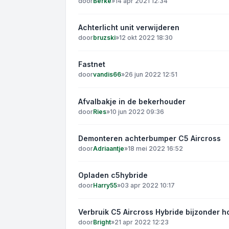
door
Berke
»
14 apr 2021 12:34
Achterlicht unit verwijderen
door
bruzski
»
12 okt 2022 18:30
Fastnet
door
vandis66
»
26 jun 2022 12:51
Afvalbakje in de bekerhouder
door
Ries
»
10 jun 2022 09:36
Demonteren achterbumper C5 Aircross
door
Adriaantje
»
18 mei 2022 16:52
Opladen c5hybride
door
Harry55
»
03 apr 2022 10:17
Verbruik C5 Aircross Hybride bijzonder h
door
Bright
»
21 apr 2022 12:23