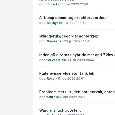
door
Jovack
»
30 mei 2023 21:40
Airbump demontage rechtervoordeur
door
Blacky
»
18 mar 2023 10:52
Windgeruis/gegorgel achterklep
door
Gamespel
»
29 jan 2023 14:43
laden c5 aircross hybride met opti 7.2kw 
door
Steven Kiss
»
08 jan 2023 19:44
Ruitenwisservloeistof tank lek
door
Reijer
»
11 nov 2022 20:01
Probleem met uitrijden parkeervak, detec
door
bruzski
»
11 okt 2022 21:12
Windruis luchtrooster .