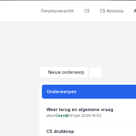
Forumoverzicht
C5
C5 Aircross
Nieuw onderwerp
Zoek
Onderwerpen
Weer terug en algemene vraag
door
Ceevijf
»
01 jun 2026 15:02
C5 drukknop