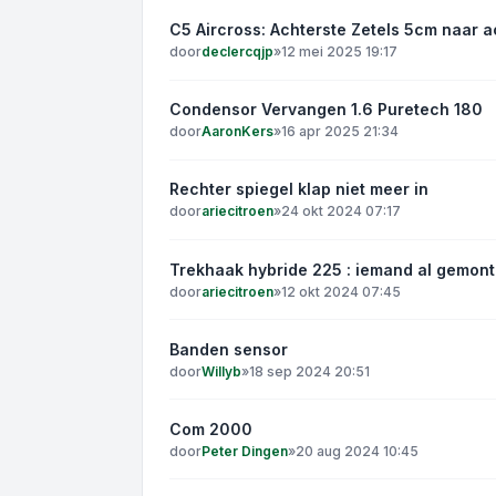
C5 Aircross: Achterste Zetels 5cm naar a
door
declercqjp
»
12 mei 2025 19:17
Condensor Vervangen 1.6 Puretech 180
door
AaronKers
»
16 apr 2025 21:34
Rechter spiegel klap niet meer in
door
ariecitroen
»
24 okt 2024 07:17
Trekhaak hybride 225 : iemand al gemont
door
ariecitroen
»
12 okt 2024 07:45
Banden sensor
door
Willyb
»
18 sep 2024 20:51
Com 2000
door
Peter Dingen
»
20 aug 2024 10:45