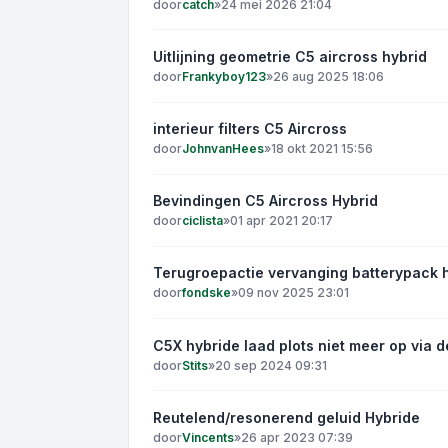
door
catch
»
24 mei 2026 21:04
Uitlijning geometrie C5 aircross hybrid
door
Frankyboy123
»
26 aug 2025 18:06
interieur filters C5 Aircross
door
JohnvanHees
»
18 okt 2021 15:56
Bevindingen C5 Aircross Hybrid
door
ciclista
»
01 apr 2021 20:17
Terugroepactie vervanging batterypack 
door
fondske
»
09 nov 2025 23:01
C5X hybride laad plots niet meer op via d
door
Stits
»
20 sep 2024 09:31
Reutelend/resonerend geluid Hybride
door
Vincents
»
26 apr 2023 07:39