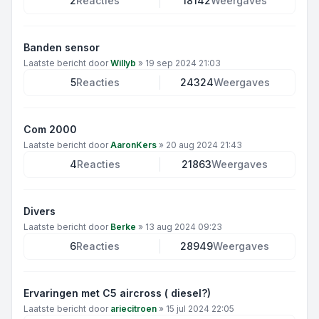
2
Reacties
18142
Weergaves
Banden sensor
Laatste bericht door
Willyb
»
19 sep 2024 21:03
5
Reacties
24324
Weergaves
Com 2000
Laatste bericht door
AaronKers
»
20 aug 2024 21:43
4
Reacties
21863
Weergaves
Divers
Laatste bericht door
Berke
»
13 aug 2024 09:23
6
Reacties
28949
Weergaves
Ervaringen met C5 aircross ( diesel?)
Laatste bericht door
ariecitroen
»
15 jul 2024 22:05