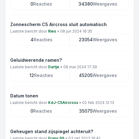
0
Reacties
34380
Weergaves
Zonnescherm C5 Aircross sluit automatisch
Laatste bericht door
Ries
»
08 jun 2024 16:35
4
Reacties
23054
Weergaves
Geluidwerende ramen?
Laatste bericht door
Dartje
»
06 mar 2024 17:39
12
Reacties
45205
Weergaves
Datum tonen
Laatste bericht door
KdJ-C5Aircross
»
02 feb 2024 12:13
0
Reacties
35075
Weergaves
Geheugen stand zijspiegel achteruit?
Laatste bericht door
Frans 99
»
03 okt 2023 16:41