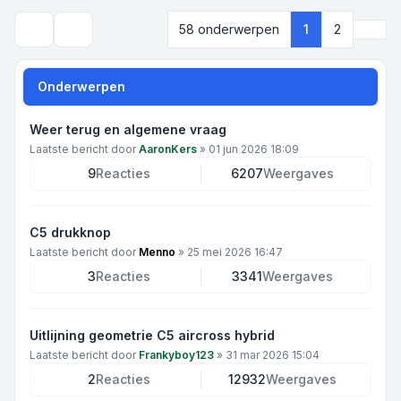
Volg
58 onderwerpen
1
2
Zoek
Onderwerpen
Weer terug en algemene vraag
Laatste bericht door
AaronKers
»
01 jun 2026 18:09
9
Reacties
6207
Weergaves
C5 drukknop
Laatste bericht door
Menno
»
25 mei 2026 16:47
3
Reacties
3341
Weergaves
Uitlijning geometrie C5 aircross hybrid
Laatste bericht door
Frankyboy123
»
31 mar 2026 15:04
2
Reacties
12932
Weergaves