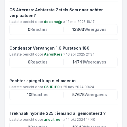
C5 Aircross: Achterste Zetels 5cm naar achter
verplaatsen?
Laatste bericht door
declercqjp
»
12 mei 2025 19:17
0
Reacties
13363
Weergaves
Condensor Vervangen 1.6 Puretech 180
Laatste bericht door
AaronKers
»
16 apr 2025 21:34
0
Reacties
14741
Weergaves
Rechter spiegel klap niet meer in
Laatste bericht door
C5HDI110
»
25 nov 2024 09:24
10
Reacties
57675
Weergaves
Trekhaak hybride 225 : iemand al gemonteerd ?
Laatste bericht door
ariecitroen
»
14 okt 2024 14:40