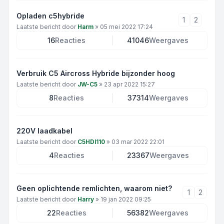
Opladen c5hybride
1
2
Laatste bericht door
Harm
»
05 mei 2022 17:24
16
Reacties
41046
Weergaves
Verbruik C5 Aircross Hybride bijzonder hoog
Laatste bericht door
JW-C5
»
23 apr 2022 15:27
8
Reacties
37314
Weergaves
220V laadkabel
Laatste bericht door
C5HDI110
»
03 mar 2022 22:01
4
Reacties
23367
Weergaves
Geen oplichtende remlichten, waarom niet?
1
2
Laatste bericht door
Harry
»
19 jan 2022 09:25
22
Reacties
56382
Weergaves