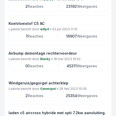
2
Reacties
23192
Weergaves
Koelvloeistof C5 AC
Laatste bericht door
willy4
»
02 jun 2023 11:10
1
Reacties
16907
Weergaves
Airbump demontage rechtervoordeur
Laatste bericht door
Blacky
»
18 mar 2023 10:52
0
Reacties
45311
Weergaves
Windgeruis/gegorgel achterklep
Laatste bericht door
Gamespel
»
28 feb 2023 10:05
2
Reacties
25354
Weergaves
laden c5 aircross hybride met opti 7.2kw aansluiting.