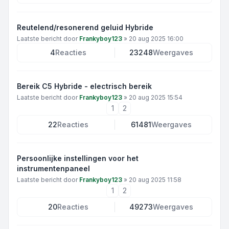
Reutelend/resonerend geluid Hybride
Laatste bericht door
Frankyboy123
»
20 aug 2025 16:00
4
Reacties
23248
Weergaves
Bereik C5 Hybride - electrisch bereik
Laatste bericht door
Frankyboy123
»
20 aug 2025 15:54
1
2
22
Reacties
61481
Weergaves
Persoonlijke instellingen voor het
instrumentenpaneel
Laatste bericht door
Frankyboy123
»
20 aug 2025 11:58
1
2
20
Reacties
49273
Weergaves