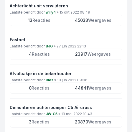
Achterlicht unit verwijderen
Laatste bericht door
willy4
»
15 okt 2022 08:49
13
Reacties
45033
Weergaves
Fastnet
Laatste bericht door
BJG
»
27 jun 2022 22:13
4
Reacties
23917
Weergaves
Afvalbakje in de bekerhouder
Laatste bericht door
Ries
»
10 jun 2022 09:36
0
Reacties
44841
Weergaves
Demonteren achterbumper C5 Aircross
Laatste bericht door
JW-C5
»
19 mei 2022 10:43
3
Reacties
20879
Weergaves