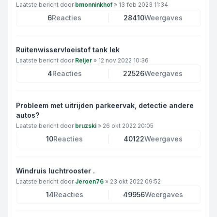
Laatste bericht door
bmonninkhof
»
13 feb 2023 11:34
6
Reacties
28410
Weergaves
Ruitenwisservloeistof tank lek
Laatste bericht door
Reijer
»
12 nov 2022 10:36
4
Reacties
22526
Weergaves
Probleem met uitrijden parkeervak, detectie andere
autos?
Laatste bericht door
bruzski
»
26 okt 2022 20:05
10
Reacties
40122
Weergaves
Windruis luchtrooster .
Laatste bericht door
Jeroen76
»
23 okt 2022 09:52
14
Reacties
49956
Weergaves