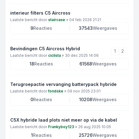
interieur filters C5 Aircross
Laatste bericht door
staircase
»
04 feb 2026 21:21
9
Reacties
37543
Weergaves
Bevindingen C5 Aircross Hybrid
1
2
Laatste bericht door
ciclista
»
30 dec 2025 14:06
18
Reacties
61568
Weergaves
Terugroepactie vervanging batterypack hybride
Laatste bericht door
fondske
»
09 nov 2025 23:01
0
Reacties
10208
Weergaves
C5X hybride laad plots niet meer op via de kabel
Laatste bericht door
Frankyboy123
»
26 aug 2025 10:05
1
Reacties
25726
Weergaves