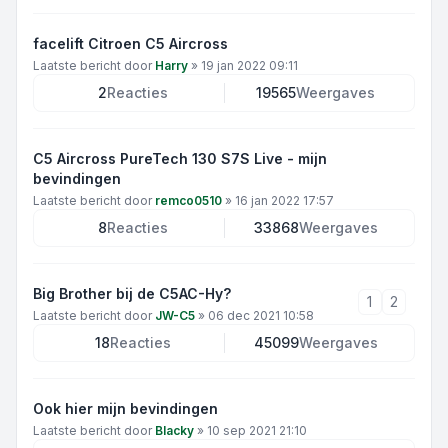
facelift Citroen C5 Aircross
Laatste bericht door
Harry
»
19 jan 2022 09:11
2
Reacties
19565
Weergaves
C5 Aircross PureTech 130 S7S Live - mijn
bevindingen
Laatste bericht door
remco0510
»
16 jan 2022 17:57
8
Reacties
33868
Weergaves
Big Brother bij de C5AC-Hy?
1
2
Laatste bericht door
JW-C5
»
06 dec 2021 10:58
18
Reacties
45099
Weergaves
Ook hier mijn bevindingen
Laatste bericht door
Blacky
»
10 sep 2021 21:10