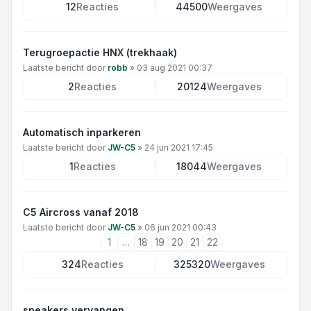
12
Reacties
44500
Weergaves
Terugroepactie HNX (trekhaak)
Laatste bericht door
robb
»
03 aug 2021 00:37
2
Reacties
20124
Weergaves
Automatisch inparkeren
Laatste bericht door
JW-C5
»
24 jun 2021 17:45
1
Reacties
18044
Weergaves
C5 Aircross vanaf 2018
Laatste bericht door
JW-C5
»
06 jun 2021 00:43
1
…
18
19
20
21
22
324
Reacties
325320
Weergaves
speakers vervangen