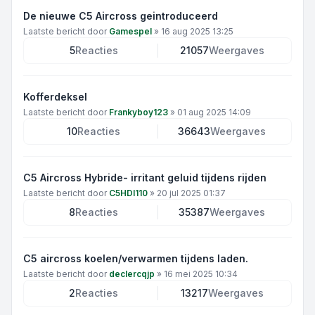
De nieuwe C5 Aircross geintroduceerd
Laatste bericht door
Gamespel
»
16 aug 2025 13:25
5
Reacties
21057
Weergaves
Kofferdeksel
Laatste bericht door
Frankyboy123
»
01 aug 2025 14:09
10
Reacties
36643
Weergaves
C5 Aircross Hybride- irritant geluid tijdens rijden
Laatste bericht door
C5HDI110
»
20 jul 2025 01:37
8
Reacties
35387
Weergaves
C5 aircross koelen/verwarmen tijdens laden.
Laatste bericht door
declercqjp
»
16 mei 2025 10:34
2
Reacties
13217
Weergaves