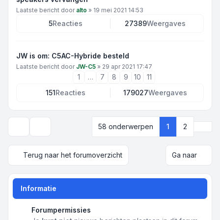
Laatste bericht door
alto
»
19 mei 2021 14:53
5
Reacties
27389
Weergaves
JW is om: C5AC-Hybride besteld
Laatste bericht door
JW-C5
»
29 apr 2021 17:47
1
…
7
8
9
10
11
151
Reacties
179027
Weergaves
Volg
58 onderwerpen
1
2
Weergave- en sorteeropties
Terug naar het forumoverzicht
Ga naar
Informatie
Forumpermissies