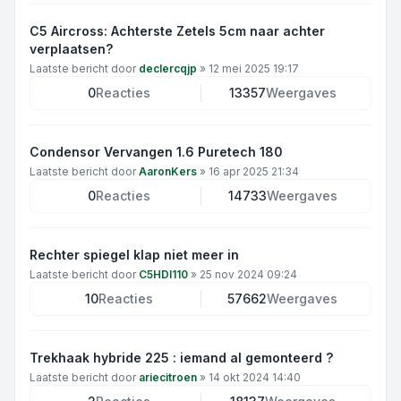
C5 Aircross: Achterste Zetels 5cm naar achter
verplaatsen?
Laatste bericht door
declercqjp
»
12 mei 2025 19:17
0
Reacties
13357
Weergaves
Condensor Vervangen 1.6 Puretech 180
Laatste bericht door
AaronKers
»
16 apr 2025 21:34
0
Reacties
14733
Weergaves
Rechter spiegel klap niet meer in
Laatste bericht door
C5HDI110
»
25 nov 2024 09:24
10
Reacties
57662
Weergaves
Trekhaak hybride 225 : iemand al gemonteerd ?
Laatste bericht door
ariecitroen
»
14 okt 2024 14:40