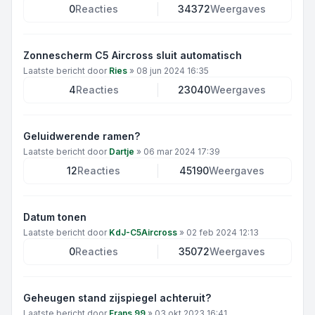
0
Reacties
34372
Weergaves
Zonnescherm C5 Aircross sluit automatisch
Laatste bericht door
Ries
»
08 jun 2024 16:35
4
Reacties
23040
Weergaves
Geluidwerende ramen?
Laatste bericht door
Dartje
»
06 mar 2024 17:39
12
Reacties
45190
Weergaves
Datum tonen
Laatste bericht door
KdJ-C5Aircross
»
02 feb 2024 12:13
0
Reacties
35072
Weergaves
Geheugen stand zijspiegel achteruit?
Laatste bericht door
Frans 99
»
03 okt 2023 16:41