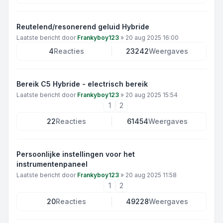
Reutelend/resonerend geluid Hybride
Laatste bericht door
Frankyboy123
»
20 aug 2025 16:00
4
Reacties
23242
Weergaves
Bereik C5 Hybride - electrisch bereik
Laatste bericht door
Frankyboy123
»
20 aug 2025 15:54
1
2
22
Reacties
61454
Weergaves
Persoonlijke instellingen voor het
instrumentenpaneel
Laatste bericht door
Frankyboy123
»
20 aug 2025 11:58
1
2
20
Reacties
49228
Weergaves