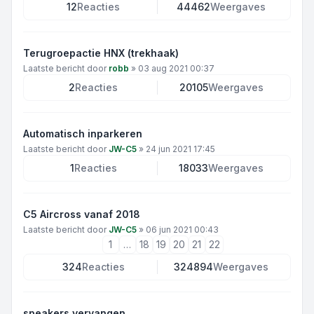
12
Reacties
44462
Weergaves
Terugroepactie HNX (trekhaak)
Laatste bericht door
robb
»
03 aug 2021 00:37
2
Reacties
20105
Weergaves
Automatisch inparkeren
Laatste bericht door
JW-C5
»
24 jun 2021 17:45
1
Reacties
18033
Weergaves
C5 Aircross vanaf 2018
Laatste bericht door
JW-C5
»
06 jun 2021 00:43
1
…
18
19
20
21
22
324
Reacties
324894
Weergaves
speakers vervangen