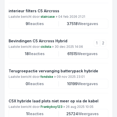
interieur filters C5 Aircross
Laatste bericht door
staircase
»
04 feb 2026 21:21
9
Reacties
37518
Weergaves
Bevindingen C5 Aircross Hybrid
1
2
Laatste bericht door
ciclista
»
30 dec 2025 14:06
18
Reacties
61515
Weergaves
Terugroepactie vervanging batterypack hybride
Laatste bericht door
fondske
»
09 nov 2025 23:01
0
Reacties
10199
Weergaves
C5X hybride laad plots niet meer op via de kabel
Laatste bericht door
Frankyboy123
»
26 aug 2025 10:05
1
Reacties
25724
Weergaves