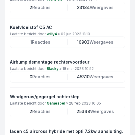
2
Reacties
23184
Weergaves
Koelvloeistof C5 AC
Laatste bericht door
willy4
»
02 jun 2023 11:10
1
Reacties
16903
Weergaves
Airbump demontage rechtervoordeur
Laatste bericht door
Blacky
»
18 mar 2023 10:52
0
Reacties
45310
Weergaves
Windgeruis/gegorgel achterklep
Laatste bericht door
Gamespel
»
28 feb 2023 10:05
2
Reacties
25348
Weergaves
laden c5 aircross hybride met opti 7.2kw aansluiting.