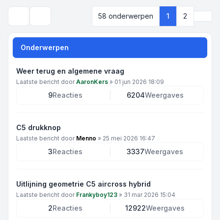
Volg
58 onderwerpen
1
2
Zoek
Onderwerpen
Weer terug en algemene vraag
Laatste bericht door
AaronKers
»
01 jun 2026 18:09
9
Reacties
6204
Weergaves
C5 drukknop
Laatste bericht door
Menno
»
25 mei 2026 16:47
3
Reacties
3337
Weergaves
Uitlijning geometrie C5 aircross hybrid
Laatste bericht door
Frankyboy123
»
31 mar 2026 15:04
2
Reacties
12922
Weergaves