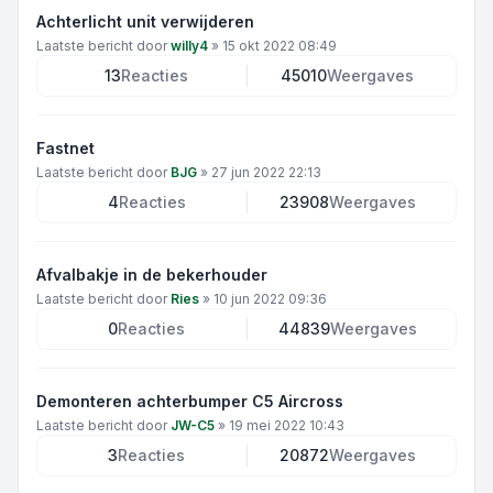
Achterlicht unit verwijderen
Laatste bericht door
willy4
»
15 okt 2022 08:49
13
Reacties
45010
Weergaves
Fastnet
Laatste bericht door
BJG
»
27 jun 2022 22:13
4
Reacties
23908
Weergaves
Afvalbakje in de bekerhouder
Laatste bericht door
Ries
»
10 jun 2022 09:36
0
Reacties
44839
Weergaves
Demonteren achterbumper C5 Aircross
Laatste bericht door
JW-C5
»
19 mei 2022 10:43
3
Reacties
20872
Weergaves