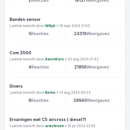
2
Reacties
18137
Weergaves
Banden sensor
Laatste bericht door
Willyb
»
19 sep 2024 21:03
5
Reacties
24316
Weergaves
Com 2000
Laatste bericht door
AaronKers
»
20 aug 2024 21:43
4
Reacties
21856
Weergaves
Divers
Laatste bericht door
Berke
»
13 aug 2024 09:23
6
Reacties
28940
Weergaves
Ervaringen met C5 aircross ( diesel?)
Laatste bericht door
ariecitroen
»
15 jul 2024 22:05