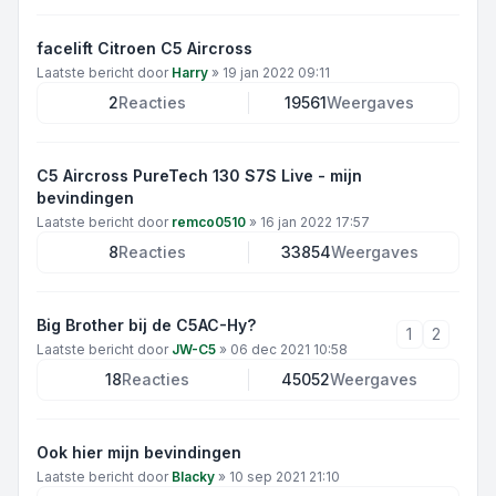
facelift Citroen C5 Aircross
Laatste bericht door
Harry
»
19 jan 2022 09:11
2
Reacties
19561
Weergaves
C5 Aircross PureTech 130 S7S Live - mijn
bevindingen
Laatste bericht door
remco0510
»
16 jan 2022 17:57
8
Reacties
33854
Weergaves
Big Brother bij de C5AC-Hy?
1
2
Laatste bericht door
JW-C5
»
06 dec 2021 10:58
18
Reacties
45052
Weergaves
Ook hier mijn bevindingen
Laatste bericht door
Blacky
»
10 sep 2021 21:10