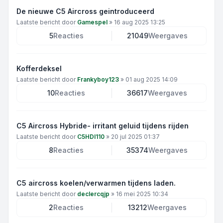
De nieuwe C5 Aircross geintroduceerd
Laatste bericht door
Gamespel
»
16 aug 2025 13:25
5
Reacties
21049
Weergaves
Kofferdeksel
Laatste bericht door
Frankyboy123
»
01 aug 2025 14:09
10
Reacties
36617
Weergaves
C5 Aircross Hybride- irritant geluid tijdens rijden
Laatste bericht door
C5HDI110
»
20 jul 2025 01:37
8
Reacties
35374
Weergaves
C5 aircross koelen/verwarmen tijdens laden.
Laatste bericht door
declercqjp
»
16 mei 2025 10:34
2
Reacties
13212
Weergaves