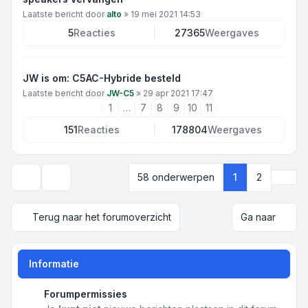
Laatste bericht door
alto
»
19 mei 2021 14:53
5
Reacties
27365
Weergaves
JW is om: C5AC-Hybride besteld
Laatste bericht door
JW-C5
»
29 apr 2021 17:47
1
…
7
8
9
10
11
151
Reacties
178804
Weergaves
Volg
58 onderwerpen
1
2
Weergave- en sorteeropties
Terug naar het forumoverzicht
Ga naar
Informatie
Forumpermissies