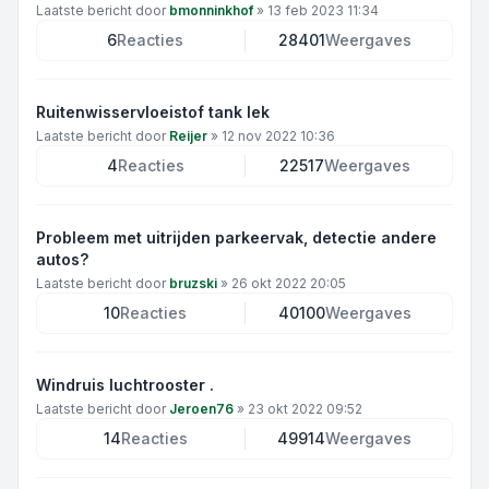
Laatste bericht door
bmonninkhof
»
13 feb 2023 11:34
6
Reacties
28401
Weergaves
Ruitenwisservloeistof tank lek
Laatste bericht door
Reijer
»
12 nov 2022 10:36
4
Reacties
22517
Weergaves
Probleem met uitrijden parkeervak, detectie andere
autos?
Laatste bericht door
bruzski
»
26 okt 2022 20:05
10
Reacties
40100
Weergaves
Windruis luchtrooster .
Laatste bericht door
Jeroen76
»
23 okt 2022 09:52
14
Reacties
49914
Weergaves