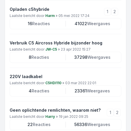
Opladen c5hybride
1
2
Laatste bericht door
Harm
»
05 mei 2022 17:24
16
Reacties
41022
Weergaves
Verbruik C5 Aircross Hybride bijzonder hoog
Laatste bericht door
JW-C5
»
23 apr 2022 15:27
8
Reacties
37298
Weergaves
220V laadkabel
Laatste bericht door
C5HDI110
»
03 mar 2022 22:01
4
Reacties
23361
Weergaves
Geen oplichtende remlichten, waarom niet?
1
2
Laatste bericht door
Harry
»
19 jan 2022 09:25
22
Reacties
56336
Weergaves