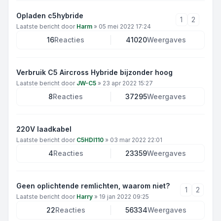
Opladen c5hybride
1
2
Laatste bericht door
Harm
»
05 mei 2022 17:24
16
Reacties
41020
Weergaves
Verbruik C5 Aircross Hybride bijzonder hoog
Laatste bericht door
JW-C5
»
23 apr 2022 15:27
8
Reacties
37295
Weergaves
220V laadkabel
Laatste bericht door
C5HDI110
»
03 mar 2022 22:01
4
Reacties
23359
Weergaves
Geen oplichtende remlichten, waarom niet?
1
2
Laatste bericht door
Harry
»
19 jan 2022 09:25
22
Reacties
56334
Weergaves