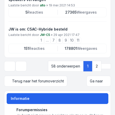
Laatste bericht door
alto
»
19 mei 2021 14:53
5
Reacties
27365
Weergaves
JW is om: C5AC-Hybride besteld
Laatste bericht door
JW-C5
»
29 apr 2021 17:47
1
…
7
8
9
10
11
151
Reacties
178801
Weergaves
Volg
58 onderwerpen
1
2
Weergave- en sorteeropties
Terug naar het forumoverzicht
Ga naar
Informatie
Forumpermissies