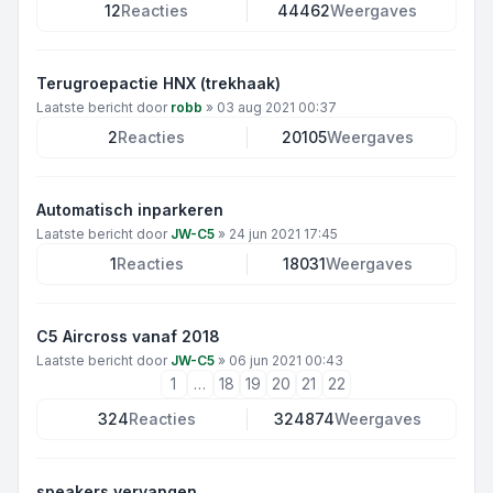
12
Reacties
44462
Weergaves
Terugroepactie HNX (trekhaak)
Laatste bericht door
robb
»
03 aug 2021 00:37
2
Reacties
20105
Weergaves
Automatisch inparkeren
Laatste bericht door
JW-C5
»
24 jun 2021 17:45
1
Reacties
18031
Weergaves
C5 Aircross vanaf 2018
Laatste bericht door
JW-C5
»
06 jun 2021 00:43
1
…
18
19
20
21
22
324
Reacties
324874
Weergaves
speakers vervangen