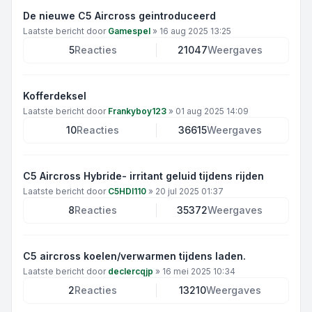
De nieuwe C5 Aircross geintroduceerd
Laatste bericht door
Gamespel
»
16 aug 2025 13:25
5
Reacties
21047
Weergaves
Kofferdeksel
Laatste bericht door
Frankyboy123
»
01 aug 2025 14:09
10
Reacties
36615
Weergaves
C5 Aircross Hybride- irritant geluid tijdens rijden
Laatste bericht door
C5HDI110
»
20 jul 2025 01:37
8
Reacties
35372
Weergaves
C5 aircross koelen/verwarmen tijdens laden.
Laatste bericht door
declercqjp
»
16 mei 2025 10:34
2
Reacties
13210
Weergaves