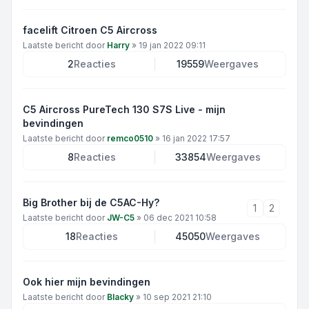
facelift Citroen C5 Aircross
Laatste bericht door
Harry
»
19 jan 2022 09:11
2
Reacties
19559
Weergaves
C5 Aircross PureTech 130 S7S Live - mijn
bevindingen
Laatste bericht door
remco0510
»
16 jan 2022 17:57
8
Reacties
33854
Weergaves
Big Brother bij de C5AC-Hy?
1
2
Laatste bericht door
JW-C5
»
06 dec 2021 10:58
18
Reacties
45050
Weergaves
Ook hier mijn bevindingen
Laatste bericht door
Blacky
»
10 sep 2021 21:10