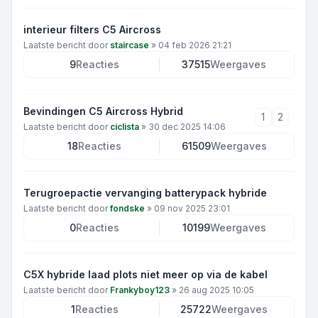
interieur filters C5 Aircross
Laatste bericht door
staircase
»
04 feb 2026 21:21
9
Reacties
37515
Weergaves
Bevindingen C5 Aircross Hybrid
1
2
Laatste bericht door
ciclista
»
30 dec 2025 14:06
18
Reacties
61509
Weergaves
Terugroepactie vervanging batterypack hybride
Laatste bericht door
fondske
»
09 nov 2025 23:01
0
Reacties
10199
Weergaves
C5X hybride laad plots niet meer op via de kabel
Laatste bericht door
Frankyboy123
»
26 aug 2025 10:05
1
Reacties
25722
Weergaves