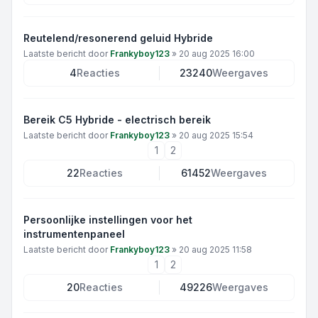
Reutelend/resonerend geluid Hybride
Laatste bericht door
Frankyboy123
»
20 aug 2025 16:00
4
Reacties
23240
Weergaves
Bereik C5 Hybride - electrisch bereik
Laatste bericht door
Frankyboy123
»
20 aug 2025 15:54
1
2
22
Reacties
61452
Weergaves
Persoonlijke instellingen voor het
instrumentenpaneel
Laatste bericht door
Frankyboy123
»
20 aug 2025 11:58
1
2
20
Reacties
49226
Weergaves