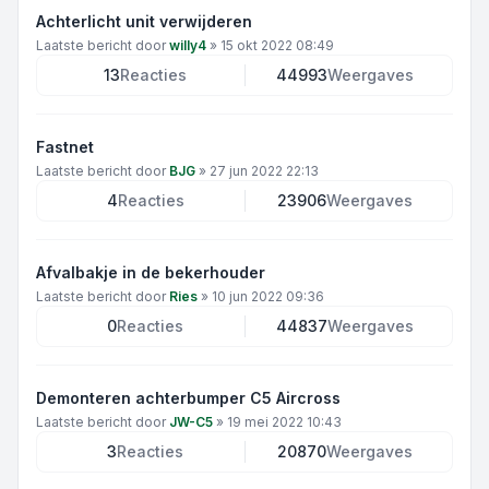
Achterlicht unit verwijderen
Laatste bericht door
willy4
»
15 okt 2022 08:49
13
Reacties
44993
Weergaves
Fastnet
Laatste bericht door
BJG
»
27 jun 2022 22:13
4
Reacties
23906
Weergaves
Afvalbakje in de bekerhouder
Laatste bericht door
Ries
»
10 jun 2022 09:36
0
Reacties
44837
Weergaves
Demonteren achterbumper C5 Aircross
Laatste bericht door
JW-C5
»
19 mei 2022 10:43
3
Reacties
20870
Weergaves