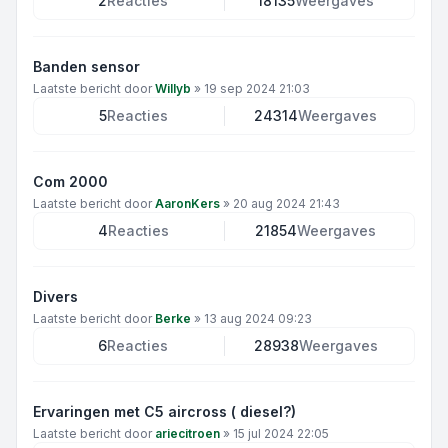
2
Reacties
18135
Weergaves
Banden sensor
Laatste bericht door
Willyb
»
19 sep 2024 21:03
5
Reacties
24314
Weergaves
Com 2000
Laatste bericht door
AaronKers
»
20 aug 2024 21:43
4
Reacties
21854
Weergaves
Divers
Laatste bericht door
Berke
»
13 aug 2024 09:23
6
Reacties
28938
Weergaves
Ervaringen met C5 aircross ( diesel?)
Laatste bericht door
ariecitroen
»
15 jul 2024 22:05