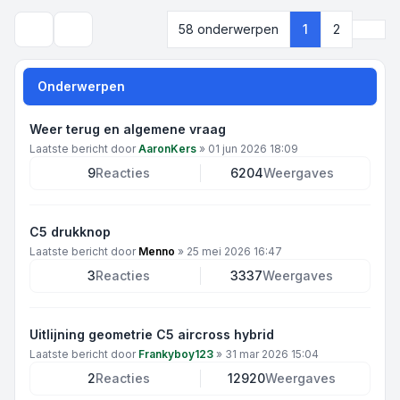
Volg
58 onderwerpen
1
2
Zoek
Onderwerpen
Weer terug en algemene vraag
Laatste bericht door
AaronKers
»
01 jun 2026 18:09
9
Reacties
6204
Weergaves
C5 drukknop
Laatste bericht door
Menno
»
25 mei 2026 16:47
3
Reacties
3337
Weergaves
Uitlijning geometrie C5 aircross hybrid
Laatste bericht door
Frankyboy123
»
31 mar 2026 15:04
2
Reacties
12920
Weergaves