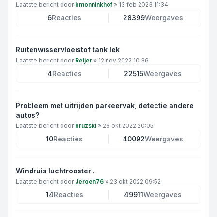
Laatste bericht door
bmonninkhof
»
13 feb 2023 11:34
6
Reacties
28399
Weergaves
Ruitenwisservloeistof tank lek
Laatste bericht door
Reijer
»
12 nov 2022 10:36
4
Reacties
22515
Weergaves
Probleem met uitrijden parkeervak, detectie andere
autos?
Laatste bericht door
bruzski
»
26 okt 2022 20:05
10
Reacties
40092
Weergaves
Windruis luchtrooster .
Laatste bericht door
Jeroen76
»
23 okt 2022 09:52
14
Reacties
49911
Weergaves