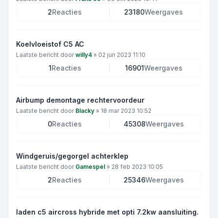
2
Reacties
23180
Weergaves
Koelvloeistof C5 AC
Laatste bericht door
willy4
»
02 jun 2023 11:10
1
Reacties
16901
Weergaves
Airbump demontage rechtervoordeur
Laatste bericht door
Blacky
»
18 mar 2023 10:52
0
Reacties
45308
Weergaves
Windgeruis/gegorgel achterklep
Laatste bericht door
Gamespel
»
28 feb 2023 10:05
2
Reacties
25346
Weergaves
laden c5 aircross hybride met opti 7.2kw aansluiting.