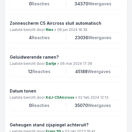
0
Reacties
34370
Weergaves
Zonnescherm C5 Aircross sluit automatisch
Laatste bericht door
Ries
»
08 jun 2024 16:35
4
Reacties
23036
Weergaves
Geluidwerende ramen?
Laatste bericht door
Dartje
»
06 mar 2024 17:39
12
Reacties
45188
Weergaves
Datum tonen
Laatste bericht door
KdJ-C5Aircross
»
02 feb 2024 12:13
0
Reacties
35070
Weergaves
Geheugen stand zijspiegel achteruit?
Laatste bericht door
Frans 99
»
03 okt 2023 16:41