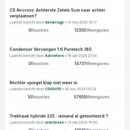
C5 Aircross: Achterste Zetels 5cm naar achter
verplaatsen?
Laatste bericht door
declercqjp
»
12 mei 2025 19:17
0
Reacties
13355
Weergaves
Condensor Vervangen 1.6 Puretech 180
Laatste bericht door
AaronKers
»
16 apr 2025 21:34
0
Reacties
14731
Weergaves
Rechter spiegel klap niet meer in
Laatste bericht door
C5HDI110
»
25 nov 2024 09:24
10
Reacties
57659
Weergaves
Trekhaak hybride 225 : iemand al gemonteerd ?
Laatste bericht door
ariecitroen
»
14 okt 2024 14:40