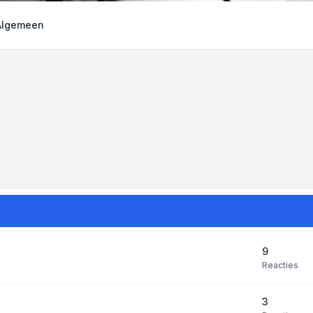
Algemeen
9
Reacties
3