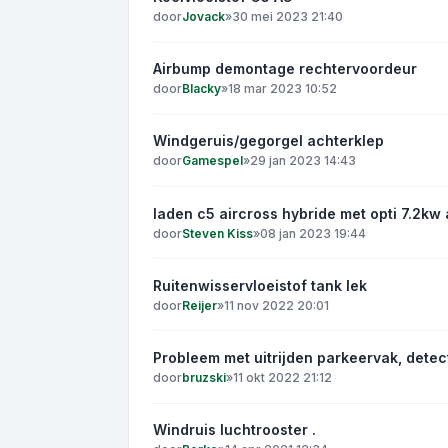
door
Jovack
»
30 mei 2023 21:40
Airbump demontage rechtervoordeur
door
Blacky
»
18 mar 2023 10:52
Windgeruis/gegorgel achterklep
door
Gamespel
»
29 jan 2023 14:43
laden c5 aircross hybride met opti 7.2kw 
door
Steven Kiss
»
08 jan 2023 19:44
Ruitenwisservloeistof tank lek
door
Reijer
»
11 nov 2022 20:01
Probleem met uitrijden parkeervak, detec
door
bruzski
»
11 okt 2022 21:12
Windruis luchtrooster .