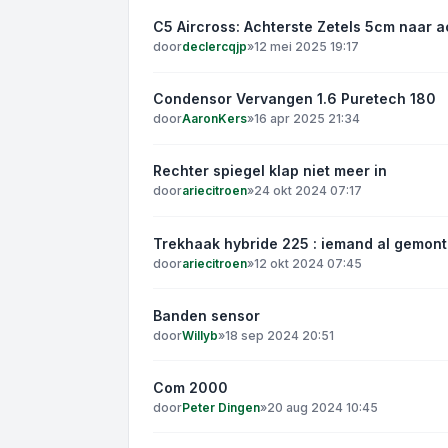
C5 Aircross: Achterste Zetels 5cm naar a
door
declercqjp
»
12 mei 2025 19:17
Condensor Vervangen 1.6 Puretech 180
door
AaronKers
»
16 apr 2025 21:34
Rechter spiegel klap niet meer in
door
ariecitroen
»
24 okt 2024 07:17
Trekhaak hybride 225 : iemand al gemont
door
ariecitroen
»
12 okt 2024 07:45
Banden sensor
door
Willyb
»
18 sep 2024 20:51
Com 2000
door
Peter Dingen
»
20 aug 2024 10:45