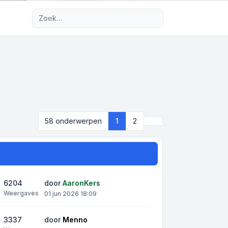
Uitgebreid zoeken
Volgende
58 onderwerpen
1
2
6204
door
AaronKers
Weergaves
01 jun 2026 18:09
3337
door
Menno