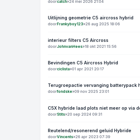
door
catch
»
24 mei 2026 21:04
Uitlijning geometrie C5 aircross hybrid
door
Frankyboy123
»
26 aug 2025 18:06
interieur filters C5 Aircross
door
JohnvanHees
»
18 okt 2021 15:56
Bevindingen C5 Aircross Hybrid
door
ciclista
»
01 apr 2021 20:17
Terugroepactie vervanging batterypack 
door
fondske
»
09 nov 2025 23:01
C5X hybride laad plots niet meer op via d
door
Stits
»
20 sep 2024 09:31
Reutelend/resonerend geluid Hybride
door
Vincents
»
26 apr 2023 07:39