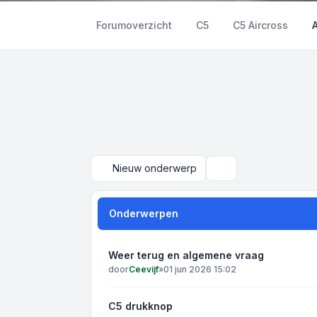
Forumoverzicht
C5
C5 Aircross
Nieuw onderwerp
Zoek
Onderwerpen
Weer terug en algemene vraag
door
Ceevijf
»
01 jun 2026 15:02
C5 drukknop