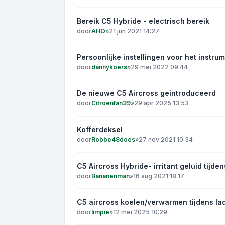
Bereik C5 Hybride - electrisch bereik
door
AHO
»
21 jun 2021 14:27
Persoonlijke instellingen voor het instr
door
dannykoers
»
29 mei 2022 09:44
De nieuwe C5 Aircross geintroduceerd
door
Citroenfan39
»
29 apr 2025 13:53
Kofferdeksel
door
Robbe48does
»
27 nov 2021 10:34
C5 Aircross Hybride- irritant geluid tijden
door
Bananenman
»
16 aug 2021 18:17
C5 aircross koelen/verwarmen tijdens la
door
limpie
»
12 mei 2025 10:29