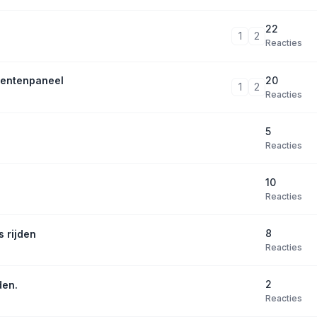
22
1
2
Reacties
20
umentenpaneel
1
2
Reacties
5
Reacties
10
Reacties
8
s rijden
Reacties
2
den.
Reacties