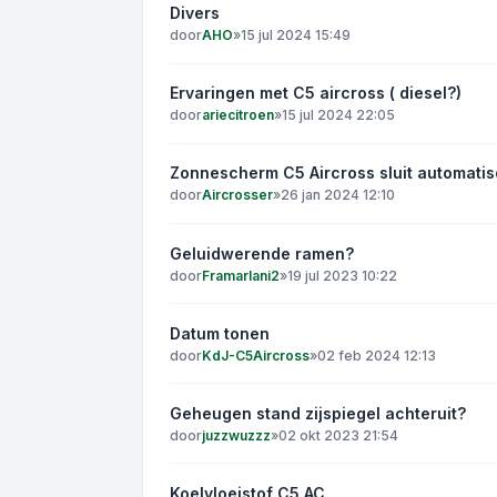
Divers
door
AHO
»
15 jul 2024 15:49
Ervaringen met C5 aircross ( diesel?)
door
ariecitroen
»
15 jul 2024 22:05
Zonnescherm C5 Aircross sluit automati
door
Aircrosser
»
26 jan 2024 12:10
Geluidwerende ramen?
door
Framarlani2
»
19 jul 2023 10:22
Datum tonen
door
KdJ-C5Aircross
»
02 feb 2024 12:13
Geheugen stand zijspiegel achteruit?
door
juzzwuzzz
»
02 okt 2023 21:54
Koelvloeistof C5 AC