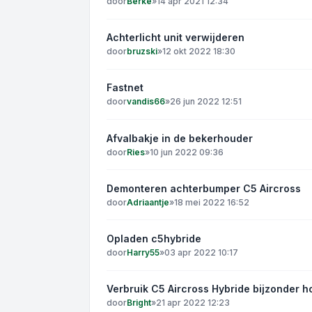
door
Berke
»
14 apr 2021 12:34
Achterlicht unit verwijderen
door
bruzski
»
12 okt 2022 18:30
Fastnet
door
vandis66
»
26 jun 2022 12:51
Afvalbakje in de bekerhouder
door
Ries
»
10 jun 2022 09:36
Demonteren achterbumper C5 Aircross
door
Adriaantje
»
18 mei 2022 16:52
Opladen c5hybride
door
Harry55
»
03 apr 2022 10:17
Verbruik C5 Aircross Hybride bijzonder h
door
Bright
»
21 apr 2022 12:23