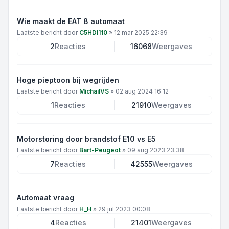
Wie maakt de EAT 8 automaat
Laatste bericht door
C5HDI110
»
12 mar 2025 22:39
2
Reacties
16068
Weergaves
Hoge pieptoon bij wegrijden
Laatste bericht door
MichailVS
»
02 aug 2024 16:12
1
Reacties
21910
Weergaves
Motorstoring door brandstof E10 vs E5
Laatste bericht door
Bart-Peugeot
»
09 aug 2023 23:38
7
Reacties
42555
Weergaves
Automaat vraag
Laatste bericht door
H_H
»
29 jul 2023 00:08
4
Reacties
21401
Weergaves