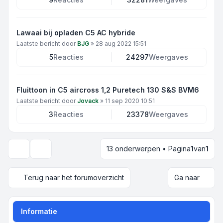
Lawaai bij opladen C5 AC hybride
Laatste bericht door
BJG
»
28 aug 2022 15:51
5
Reacties
24297
Weergaves
Fluittoon in C5 aircross 1,2 Puretech 130 S&S BVM6
Laatste bericht door
Jovack
»
11 sep 2020 10:51
3
Reacties
23378
Weergaves
13 onderwerpen • Pagina
1
van
1
Weergave- en sorteeropties
Terug naar het forumoverzicht
Ga naar
Informatie