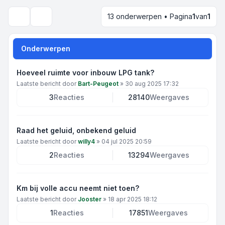
13 onderwerpen • Pagina
1
van
1
Zoek
Onderwerpen
Hoeveel ruimte voor inbouw LPG tank?
Laatste bericht door
Bart-Peugeot
»
30 aug 2025 17:32
3
Reacties
28140
Weergaves
Raad het geluid, onbekend geluid
Laatste bericht door
willy4
»
04 jul 2025 20:59
2
Reacties
13294
Weergaves
Km bij volle accu neemt niet toen?
Laatste bericht door
Jooster
»
18 apr 2025 18:12
1
Reacties
17851
Weergaves