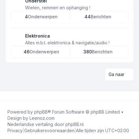
Onderstel
Wielen, remmen en ophanging !
4
Onderwerpen
44
Berichten
Elektronica
Alles m.b.t. elektronica & navigatie/audio !
46
Onderwerpen
380
Berichten
Ga naar
Powered by
phpBB
® Forum Software © phpBB Limited •
Design by
Leenoz.com
Nederlandse vertaling door
phpBB.nl
.
Privacy
|
Gebruikersvoorwaarden
|
Alle tijden zijn
UTC+02:00