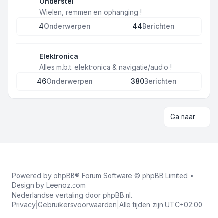
Onderstel
Wielen, remmen en ophanging !
4
Onderwerpen
44
Berichten
Elektronica
Alles m.b.t. elektronica & navigatie/audio !
46
Onderwerpen
380
Berichten
Ga naar
Powered by
phpBB
® Forum Software © phpBB Limited •
Design by
Leenoz.com
Nederlandse vertaling door
phpBB.nl
.
Privacy
|
Gebruikersvoorwaarden
|
Alle tijden zijn
UTC+02:00