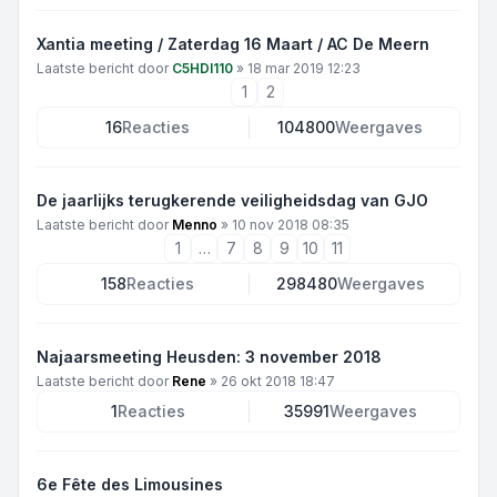
Xantia meeting / Zaterdag 16 Maart / AC De Meern
Laatste bericht door
C5HDI110
»
18 mar 2019 12:23
1
2
16
Reacties
104800
Weergaves
De jaarlijks terugkerende veiligheidsdag van GJO
Laatste bericht door
Menno
»
10 nov 2018 08:35
1
…
7
8
9
10
11
158
Reacties
298480
Weergaves
Najaarsmeeting Heusden: 3 november 2018
Laatste bericht door
Rene
»
26 okt 2018 18:47
1
Reacties
35991
Weergaves
6e Fête des Limousines