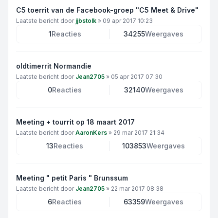
C5 toerrit van de Facebook-groep "C5 Meet & Drive"
Laatste bericht door
jjbstolk
»
09 apr 2017 10:23
1
Reacties
34255
Weergaves
oldtimerrit Normandie
Laatste bericht door
Jean2705
»
05 apr 2017 07:30
0
Reacties
32140
Weergaves
Meeting + tourrit op 18 maart 2017
Laatste bericht door
AaronKers
»
29 mar 2017 21:34
13
Reacties
103853
Weergaves
Meeting " petit Paris " Brunssum
Laatste bericht door
Jean2705
»
22 mar 2017 08:38
6
Reacties
63359
Weergaves