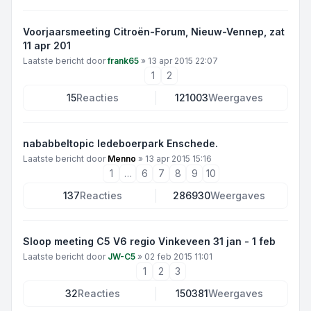
Voorjaarsmeeting Citroën-Forum, Nieuw-Vennep, zat
11 apr 201
Laatste bericht door
frank65
»
13 apr 2015 22:07
1
2
15
Reacties
121003
Weergaves
nababbeltopic ledeboerpark Enschede.
Laatste bericht door
Menno
»
13 apr 2015 15:16
1
…
6
7
8
9
10
137
Reacties
286930
Weergaves
Sloop meeting C5 V6 regio Vinkeveen 31 jan - 1 feb
Laatste bericht door
JW-C5
»
02 feb 2015 11:01
1
2
3
32
Reacties
150381
Weergaves