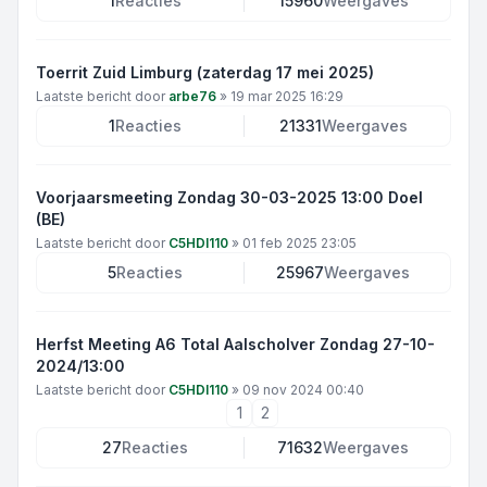
1
Reacties
15960
Weergaves
Toerrit Zuid Limburg (zaterdag 17 mei 2025)
Laatste bericht door
arbe76
»
19 mar 2025 16:29
1
Reacties
21331
Weergaves
Voorjaarsmeeting Zondag 30-03-2025 13:00 Doel
(BE)
Laatste bericht door
C5HDI110
»
01 feb 2025 23:05
5
Reacties
25967
Weergaves
Herfst Meeting A6 Total Aalscholver Zondag 27-10-
2024/13:00
Laatste bericht door
C5HDI110
»
09 nov 2024 00:40
1
2
27
Reacties
71632
Weergaves