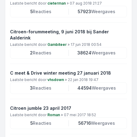
Laatste bericht door
cieterman
»
07 aug 2018 21:27
5
Reacties
57923
Weergaves
Citroen-forummeeting, 9 juni 2018 bij Sander
Aalderink
Laatste bericht door
Gambiteer
»
17 jun 2018 00:54
2
Reacties
38624
Weergaves
C meet & Drive winter meeting 27 januari 2018
Laatste bericht door
vhsdown
»
22 jan 2018 19:47
3
Reacties
44594
Weergaves
Citroen jumble 23 april 2017
Laatste bericht door
Roman
»
07 mei 2017 18:52
5
Reacties
56716
Weergaves