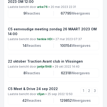
2023 OM 12:00
Laatste bericht door
arbe76
»
20 mei 2023 22:31
9
Reacties
67795
Weergaves
C5 eenvoudige meeting zondag 26 MAART 2023 OM
14:00
Laatste bericht door
henkie HDI
»
27 mar 2023 07:37
14
Reacties
100154
Weergaves
22 oktober Traction Avant club in Vlissingen
Laatste bericht door
jantje1948
»
29 okt 2022 14:40
8
Reacties
62318
Weergaves
C5 Meet & Drive 24 sep 2022
1
2
3
Laatste bericht door
c5jan
»
25 sep 2022 12:50
42
Reacties
129852
Weergaves