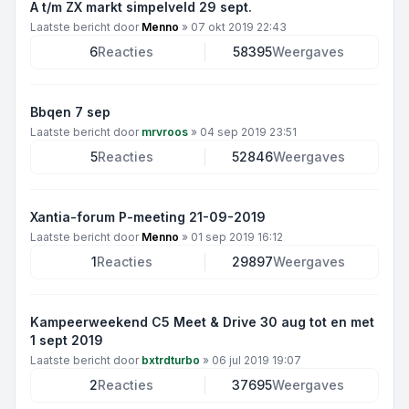
A t/m ZX markt simpelveld 29 sept.
Laatste bericht door
Menno
»
07 okt 2019 22:43
6
Reacties
58395
Weergaves
Bbqen 7 sep
Laatste bericht door
mrvroos
»
04 sep 2019 23:51
5
Reacties
52846
Weergaves
Xantia-forum P-meeting 21-09-2019
Laatste bericht door
Menno
»
01 sep 2019 16:12
1
Reacties
29897
Weergaves
Kampeerweekend C5 Meet & Drive 30 aug tot en met
1 sept 2019
Laatste bericht door
bxtrdturbo
»
06 jul 2019 19:07
2
Reacties
37695
Weergaves