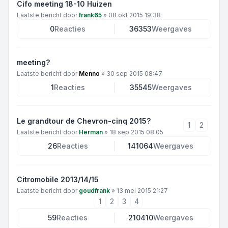
Cifo meeting 18-10 Huizen
Laatste bericht door
frank65
»
08 okt 2015 19:38
0
Reacties
36353
Weergaves
meeting?
Laatste bericht door
Menno
»
30 sep 2015 08:47
1
Reacties
35545
Weergaves
Le grandtour de Chevron-cinq 2015?
1
2
Laatste bericht door
Herman
»
18 sep 2015 08:05
26
Reacties
141064
Weergaves
Citromobile 2013/14/15
Laatste bericht door
goudfrank
»
13 mei 2015 21:27
1
2
3
4
59
Reacties
210410
Weergaves