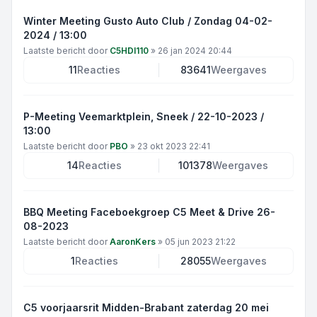
Winter Meeting Gusto Auto Club / Zondag 04-02-
2024 / 13:00
Laatste bericht door
C5HDI110
»
26 jan 2024 20:44
11
Reacties
83641
Weergaves
P-Meeting Veemarktplein, Sneek / 22-10-2023 /
13:00
Laatste bericht door
PBO
»
23 okt 2023 22:41
14
Reacties
101378
Weergaves
BBQ Meeting Faceboekgroep C5 Meet & Drive 26-
08-2023
Laatste bericht door
AaronKers
»
05 jun 2023 21:22
1
Reacties
28055
Weergaves
C5 voorjaarsrit Midden-Brabant zaterdag 20 mei