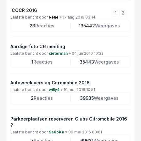
ICCCR 2016
1
2
Laatste bericht door
Rene
»
17 aug 2016 03:14
23
Reacties
135442
Weergaves
Aardige foto C6 meeting
Laatste bericht door
cieterman
»
04 jun 2016 16:32
1
Reacties
35443
Weergaves
Autoweek verslag Citromobile 2016
Laatste bericht door
willy4
»
10 mei 2016 10:51
2
Reacties
39935
Weergaves
Parkeerplaatsen reserveren Clubs Citromobile 2016
?
Laatste bericht door
SaXoKe
»
09 mei 2016 00:01
7
Reacties
69621
Weergaves