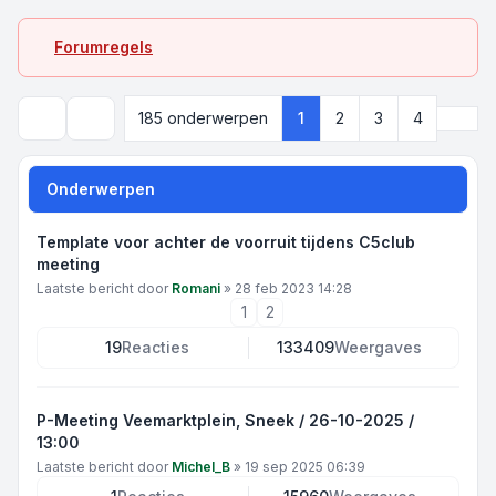
Forumregels
Volg
185 onderwerpen
1
2
3
4
Zoek
Onderwerpen
Template voor achter de voorruit tijdens C5club
meeting
Laatste bericht door
Romani
»
28 feb 2023 14:28
1
2
19
Reacties
133409
Weergaves
P-Meeting Veemarktplein, Sneek / 26-10-2025 /
13:00
Laatste bericht door
Michel_B
»
19 sep 2025 06:39