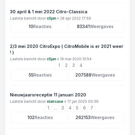
30 april & 1 mei 2022 Citro-Classica
Laatste bericht door
c5jan
»
28 apr 2022 17:59
10
Reacties
83341
Weergaves
2/3 mei 2020 CitroExpo ( CitroMobile is er 2021 weer
! )
Laatste bericht door
c5jan
»
19 mar 2020 10:54
1
2
3
4
55
Reacties
207588
Weergaves
Nieuwjaarsreceptie 11 januari 2020
Laatste bericht door
staircase
»
17 jan 2020 00:36
1
…
3
4
5
6
7
102
Reacties
262153
Weergaves