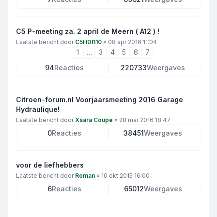
C5 P-meeting za. 2 april de Meern ( A12 ) !
Laatste bericht door
C5HDI110
»
08 apr 2016 11:04
1
…
3
4
5
6
7
94
Reacties
220733
Weergaves
Citroen-forum.nl Voorjaarsmeeting 2016 Garage
Hydraulique!
Laatste bericht door
Xsara Coupe
»
28 mar 2016 18:47
0
Reacties
38451
Weergaves
voor de liefhebbers
Laatste bericht door
Roman
»
10 okt 2015 16:00
6
Reacties
65012
Weergaves