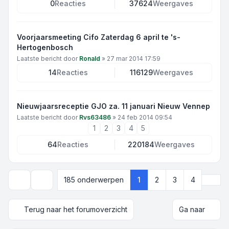
0
Reacties
37624
Weergaves
Voorjaarsmeeting Cifo Zaterdag 6 april te 's-
Hertogenbosch
Laatste bericht door
Ronald
»
27 mar 2014 17:59
14
Reacties
116129
Weergaves
Nieuwjaarsreceptie GJO za. 11 januari Nieuw Vennep
Laatste bericht door
Rvs63486
»
24 feb 2014 09:54
1
2
3
4
5
64
Reacties
220184
Weergaves
Volg
185 onderwerpen
1
2
3
4
Weergave- en sorteeropties
Terug naar het forumoverzicht
Ga naar