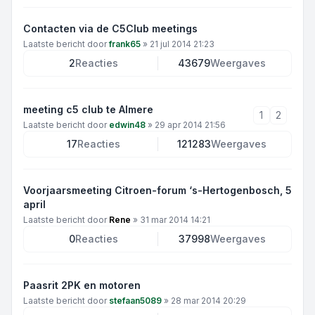
Contacten via de C5Club meetings
Laatste bericht door
frank65
»
21 jul 2014 21:23
2
Reacties
43679
Weergaves
meeting c5 club te Almere
1
2
Laatste bericht door
edwin48
»
29 apr 2014 21:56
17
Reacties
121283
Weergaves
Voorjaarsmeeting Citroen-forum ‘s-Hertogenbosch, 5
april
Laatste bericht door
Rene
»
31 mar 2014 14:21
0
Reacties
37998
Weergaves
Paasrit 2PK en motoren
Laatste bericht door
stefaan5089
»
28 mar 2014 20:29