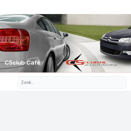
C5club Café
Uitgebreid zoeken