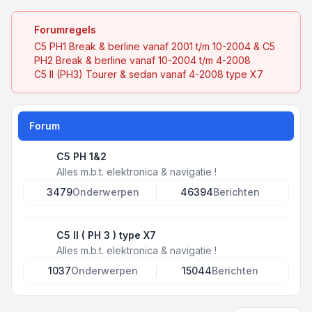
Forumregels
C5 PH1 Break & berline vanaf 2001 t/m 10-2004 & C5
PH2 Break & berline vanaf 10-2004 t/m 4-2008
C5 II (PH3) Tourer & sedan vanaf 4-2008 type X7
Forum
C5 PH 1&2
Alles m.b.t. elektronica & navigatie !
3479
Onderwerpen
46394
Berichten
C5 II ( PH 3 ) type X7
Alles m.b.t. elektronica & navigatie !
1037
Onderwerpen
15044
Berichten