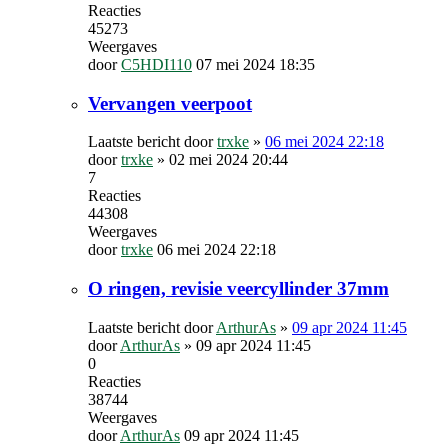
Reacties
45273
Weergaves
door
C5HDI110
07 mei 2024 18:35
Vervangen veerpoot
Laatste bericht door
trxke
»
06 mei 2024 22:18
door
trxke
»
02 mei 2024 20:44
7
Reacties
44308
Weergaves
door
trxke
06 mei 2024 22:18
O ringen, revisie veercyllinder 37mm
Laatste bericht door
ArthurAs
»
09 apr 2024 11:45
door
ArthurAs
»
09 apr 2024 11:45
0
Reacties
38744
Weergaves
door
ArthurAs
09 apr 2024 11:45