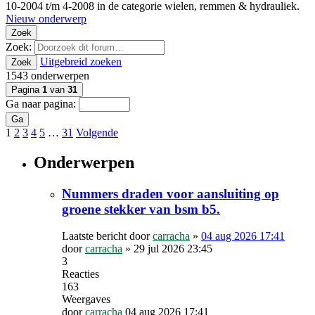
10-2004 t/m 4-2008 in de categorie wielen, remmen & hydrauliek.
Nieuw onderwerp
Zoek
Zoek:
Uitgebreid zoeken
Zoek
1543 onderwerpen
Pagina
1
van
31
Ga naar pagina:
Ga
1
2
3
4
5
…
31
Volgende
Onderwerpen
Nummers draden voor aansluiting op
groene stekker van bsm b5.
Laatste bericht door
carracha
»
04 aug 2026 17:41
door
carracha
»
29 jul 2026 23:45
3
Reacties
163
Weergaves
door
carracha
04 aug 2026 17:41