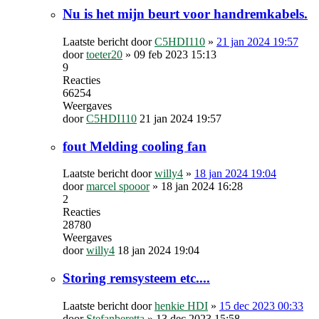
Nu is het mijn beurt voor handremkabels.
Laatste bericht door
C5HDI110
»
21 jan 2024 19:57
door
toeter20
»
09 feb 2023 15:13
9
Reacties
66254
Weergaves
door
C5HDI110
21 jan 2024 19:57
fout Melding cooling fan
Laatste bericht door
willy4
»
18 jan 2024 19:04
door
marcel spooor
»
18 jan 2024 16:28
2
Reacties
28780
Weergaves
door
willy4
18 jan 2024 19:04
Storing remsysteem etc....
Laatste bericht door
henkie HDI
»
15 dec 2023 00:33
door
Stefanberetta
»
13 dec 2023 15:58