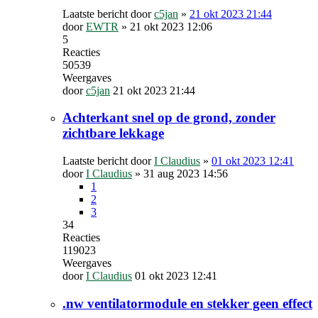
Laatste bericht door
c5jan
»
21 okt 2023 21:44
door
EWTR
»
21 okt 2023 12:06
5
Reacties
50539
Weergaves
door
c5jan
21 okt 2023 21:44
Achterkant snel op de grond, zonder
zichtbare lekkage
Laatste bericht door
I Claudius
»
01 okt 2023 12:41
door
I Claudius
»
31 aug 2023 14:56
1
2
3
34
Reacties
119023
Weergaves
door
I Claudius
01 okt 2023 12:41
.nw ventilatormodule en stekker geen effect