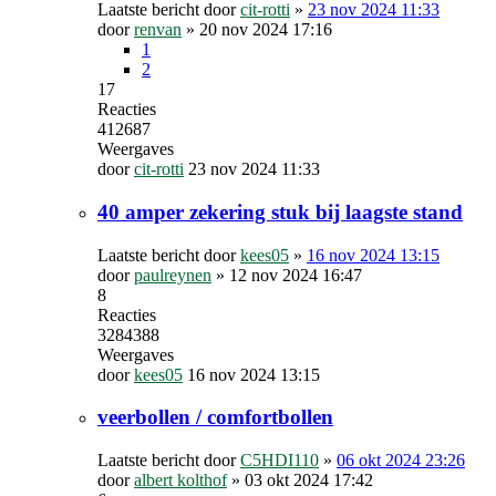
Laatste bericht door
cit-rotti
»
23 nov 2024 11:33
door
renvan
»
20 nov 2024 17:16
1
2
17
Reacties
412687
Weergaves
door
cit-rotti
23 nov 2024 11:33
40 amper zekering stuk bij laagste stand
Laatste bericht door
kees05
»
16 nov 2024 13:15
door
paulreynen
»
12 nov 2024 16:47
8
Reacties
3284388
Weergaves
door
kees05
16 nov 2024 13:15
veerbollen / comfortbollen
Laatste bericht door
C5HDI110
»
06 okt 2024 23:26
door
albert kolthof
»
03 okt 2024 17:42