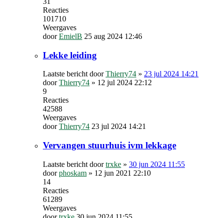
31
Reacties
101710
Weergaves
door
EmielB
25 aug 2024 12:46
Lekke leiding
Laatste bericht door
Thierry74
»
23 jul 2024 14:21
door
Thierry74
»
12 jul 2024 22:12
9
Reacties
42588
Weergaves
door
Thierry74
23 jul 2024 14:21
Vervangen stuurhuis ivm lekkage
Laatste bericht door
trxke
»
30 jun 2024 11:55
door
phoskam
»
12 jun 2021 22:10
14
Reacties
61289
Weergaves
door
trxke
30 jun 2024 11:55