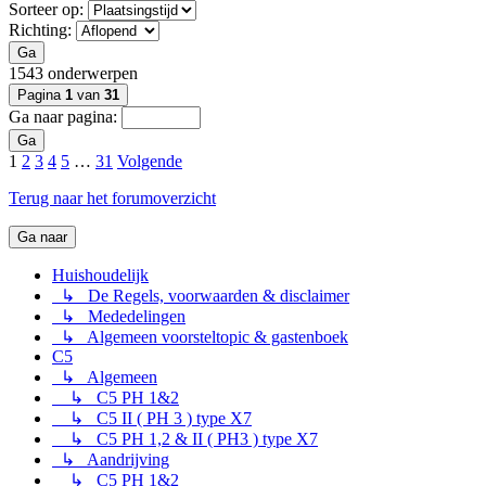
Sorteer op:
Richting:
Ga
1543 onderwerpen
Pagina
1
van
31
Ga naar pagina:
Ga
1
2
3
4
5
…
31
Volgende
Terug naar het forumoverzicht
Ga naar
Huishoudelijk
↳ De Regels, voorwaarden & disclaimer
↳ Mededelingen
↳ Algemeen voorsteltopic & gastenboek
C5
↳ Algemeen
↳ C5 PH 1&2
↳ C5 II ( PH 3 ) type X7
↳ C5 PH 1,2 & II ( PH3 ) type X7
↳ Aandrijving
↳ C5 PH 1&2