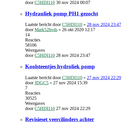
door
C5HDI110
30 nov 2024 00:07
Hydrauliek pomp PH1 gezocht
Laatste bericht door
C5HDI110
»
28 nov 2024 23:47
door
Mark52hvds
»
26 okt 2020 12:17
14
Reacties
58106
Weergaves
door
C5HDI110
28 nov 2024 23:47
Koolsteentjes hydroliek pomp
Laatste bericht door
C5HDI110
»
27 nov 2024 22:29
door
JDGC5
»
27 nov 2024 15:39
7
Reacties
30525
Weergaves
door
C5HDI110
27 nov 2024 22:29
Revisieset veercilinders achter