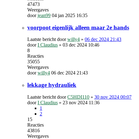
47473
Weergaves
door
jean99
04 jan 2025 16:35
voorpoot eigenlijk alleen maar 2e hands
Laatste bericht door
willy4
»
06 dec 2024 21:43
door
I Claudius
»
03 dec 2024 10:46
8
Reacties
35055
Weergaves
door
willy4
06 dec 2024 21:43
lekkage hydrauliek
Laatste bericht door
C5HDI110
»
30 nov 2024 00:07
door
I Claudius
»
23 nov 2024 11:36
1
2
15
Reacties
43816
Weergaves