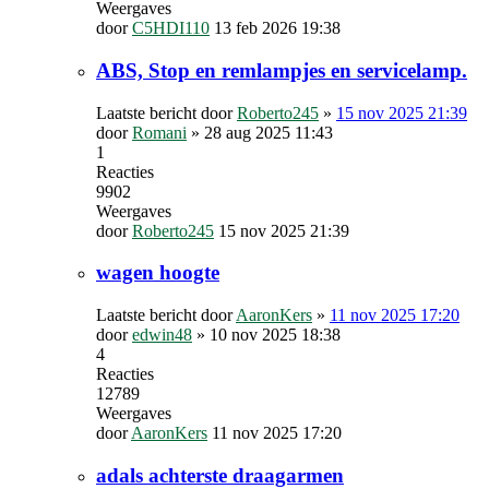
Weergaves
door
C5HDI110
13 feb 2026 19:38
ABS, Stop en remlampjes en servicelamp.
Laatste bericht door
Roberto245
»
15 nov 2025 21:39
door
Romani
»
28 aug 2025 11:43
1
Reacties
9902
Weergaves
door
Roberto245
15 nov 2025 21:39
wagen hoogte
Laatste bericht door
AaronKers
»
11 nov 2025 17:20
door
edwin48
»
10 nov 2025 18:38
4
Reacties
12789
Weergaves
door
AaronKers
11 nov 2025 17:20
adals achterste draagarmen