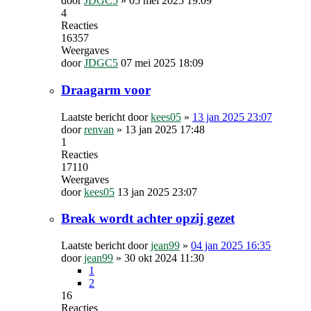
door
JDGC5
»
05 mei 2025 19:09
4
Reacties
16357
Weergaves
door
JDGC5
07 mei 2025 18:09
Draagarm voor
Laatste bericht door
kees05
»
13 jan 2025 23:07
door
renvan
»
13 jan 2025 17:48
1
Reacties
17110
Weergaves
door
kees05
13 jan 2025 23:07
Break wordt achter opzij gezet
Laatste bericht door
jean99
»
04 jan 2025 16:35
door
jean99
»
30 okt 2024 11:30
1
2
16
Reacties