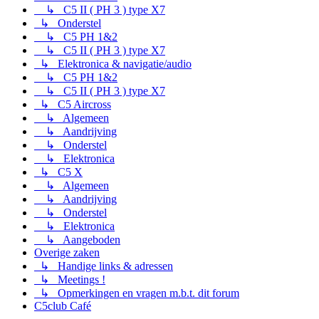
↳ C5 II ( PH 3 ) type X7
↳ Onderstel
↳ C5 PH 1&2
↳ C5 II ( PH 3 ) type X7
↳ Elektronica & navigatie/audio
↳ C5 PH 1&2
↳ C5 II ( PH 3 ) type X7
↳ C5 Aircross
↳ Algemeen
↳ Aandrijving
↳ Onderstel
↳ Elektronica
↳ C5 X
↳ Algemeen
↳ Aandrijving
↳ Onderstel
↳ Elektronica
↳ Aangeboden
Overige zaken
↳ Handige links & adressen
↳ Meetings !
↳ Opmerkingen en vragen m.b.t. dit forum
C5club Café