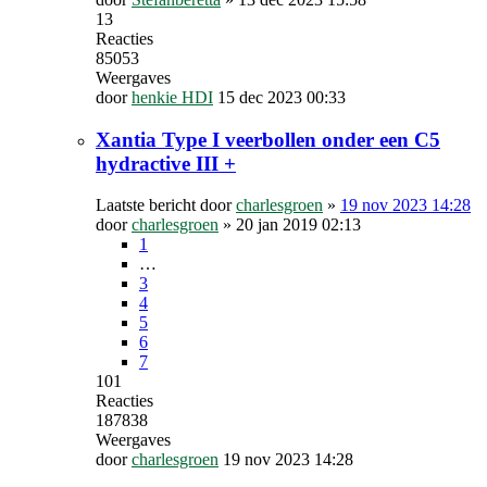
13
Reacties
85053
Weergaves
door
henkie HDI
15 dec 2023 00:33
Xantia Type I veerbollen onder een C5
hydractive III +
Laatste bericht door
charlesgroen
»
19 nov 2023 14:28
door
charlesgroen
»
20 jan 2019 02:13
1
…
3
4
5
6
7
101
Reacties
187838
Weergaves
door
charlesgroen
19 nov 2023 14:28