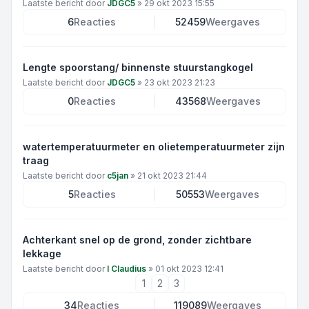
Laatste bericht door
JDGC5
»
29 okt 2023 15:55
6
Reacties
52459
Weergaves
Lengte spoorstang/ binnenste stuurstangkogel
Laatste bericht door
JDGC5
»
23 okt 2023 21:23
0
Reacties
43568
Weergaves
watertemperatuurmeter en olietemperatuurmeter zijn
traag
Laatste bericht door
c5jan
»
21 okt 2023 21:44
5
Reacties
50553
Weergaves
Achterkant snel op de grond, zonder zichtbare
lekkage
Laatste bericht door
I Claudius
»
01 okt 2023 12:41
1
2
3
34
Reacties
119089
Weergaves