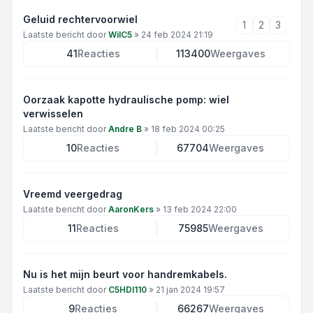
Geluid rechtervoorwiel
1
2
3
Laatste bericht door
WilC5
»
24 feb 2024 21:19
41
Reacties
113400
Weergaves
Oorzaak kapotte hydraulische pomp: wiel
verwisselen
Laatste bericht door
Andre B
»
18 feb 2024 00:25
10
Reacties
67704
Weergaves
Vreemd veergedrag
Laatste bericht door
AaronKers
»
13 feb 2024 22:00
11
Reacties
75985
Weergaves
Nu is het mijn beurt voor handremkabels.
Laatste bericht door
C5HDI110
»
21 jan 2024 19:57
9
Reacties
66267
Weergaves