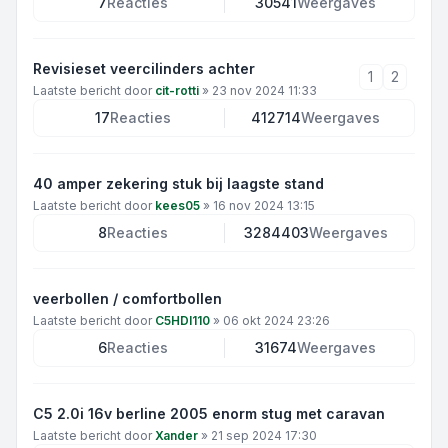
7
Reacties
30541
Weergaves
Revisieset veercilinders achter
1
2
Laatste bericht door
cit-rotti
»
23 nov 2024 11:33
17
Reacties
412714
Weergaves
40 amper zekering stuk bij laagste stand
Laatste bericht door
kees05
»
16 nov 2024 13:15
8
Reacties
3284403
Weergaves
veerbollen / comfortbollen
Laatste bericht door
C5HDI110
»
06 okt 2024 23:26
6
Reacties
31674
Weergaves
C5 2.0i 16v berline 2005 enorm stug met caravan
Laatste bericht door
Xander
»
21 sep 2024 17:30