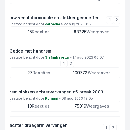
.nw ventilatormodule en stekker geen effect
1
2
Laatste bericht door
carracha
»
22 aug 2023 11:20
15
Reacties
88225
Weergaves
Gedoe met handrem
Laatste bericht door
Stefanberetta
»
17 aug 2023 00:07
1
2
27
Reacties
109773
Weergaves
rem blokken achtervervangen c5 break 2003
Laatste bericht door
Romani
»
09 aug 2023 19:05
10
Reacties
75019
Weergaves
achter draagarm vervangen
1
2