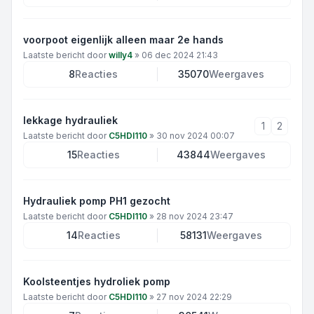
voorpoot eigenlijk alleen maar 2e hands
Laatste bericht door
willy4
»
06 dec 2024 21:43
8
Reacties
35070
Weergaves
lekkage hydrauliek
1
2
Laatste bericht door
C5HDI110
»
30 nov 2024 00:07
15
Reacties
43844
Weergaves
Hydrauliek pomp PH1 gezocht
Laatste bericht door
C5HDI110
»
28 nov 2024 23:47
14
Reacties
58131
Weergaves
Koolsteentjes hydroliek pomp
Laatste bericht door
C5HDI110
»
27 nov 2024 22:29