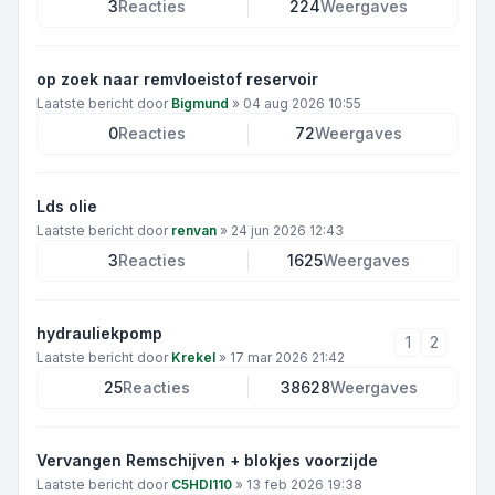
3
Reacties
224
Weergaves
op zoek naar remvloeistof reservoir
Laatste bericht door
Bigmund
»
04 aug 2026 10:55
0
Reacties
72
Weergaves
Lds olie
Laatste bericht door
renvan
»
24 jun 2026 12:43
3
Reacties
1625
Weergaves
hydrauliekpomp
1
2
Laatste bericht door
Krekel
»
17 mar 2026 21:42
25
Reacties
38628
Weergaves
Vervangen Remschijven + blokjes voorzijde
Laatste bericht door
C5HDI110
»
13 feb 2026 19:38