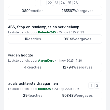
1
…
22
23
24
25
26
389
Reacties
265567
Weergaves
ABS, Stop en remlampjes en servicelamp.
Laatste bericht door
Roberto245
»
15 nov 2025 21:39
1
Reacties
9914
Weergaves
wagen hoogte
Laatste bericht door
AaronKers
»
11 nov 2025 17:20
4
Reacties
12794
Weergaves
adals achterste draagarmen
1
2
Laatste bericht door
toeter20
»
23 sep 2025 11:16
29
Reacties
90848
Weergaves