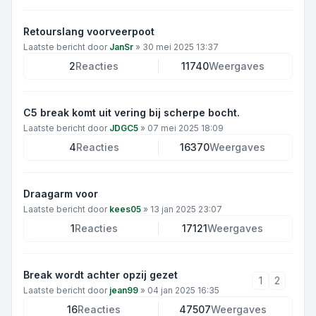
Retourslang voorveerpoot
Laatste bericht door
JanSr
»
30 mei 2025 13:37
2
Reacties
11740
Weergaves
C5 break komt uit vering bij scherpe bocht.
Laatste bericht door
JDGC5
»
07 mei 2025 18:09
4
Reacties
16370
Weergaves
Draagarm voor
Laatste bericht door
kees05
»
13 jan 2025 23:07
1
Reacties
17121
Weergaves
Break wordt achter opzij gezet
1
2
Laatste bericht door
jean99
»
04 jan 2025 16:35
16
Reacties
47507
Weergaves