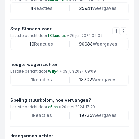
4
Reacties
25941
Weergaves
Stap Stangen voor
1
2
Laatste bericht door
I Claudius
»
26 jun 2024 09:09
19
Reacties
90088
Weergaves
hoogte wagen achter
Laatste bericht door
willy4
»
09 jun 2024 09:09
1
Reacties
18702
Weergaves
Speling stuurkolom, hoe vervangen?
Laatste bericht door
c5jan
»
20 mei 2024 17:20
1
Reacties
19735
Weergaves
draagarmen achter