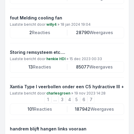
fout Melding cooling fan
Laatste bericht door
willy4
»
18 jan 2024 19:04
2
Reacties
28790
Weergaves
Storing remsysteem etc....
Laatste bericht door
henkie HDI
»
15 dec 2023 00:33
13
Reacties
85077
Weergaves
Xantia Type I veerbollen onder een C5 hydractive III +
Laatste bericht door
charlesgroen
»
19 nov 2023 14:28
1
…
3
4
5
6
7
101
Reacties
187942
Weergaves
handrem blijft hangen links vooraan