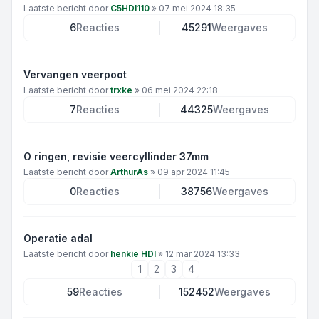
Laatste bericht door
C5HDI110
»
07 mei 2024 18:35
6
Reacties
45291
Weergaves
Vervangen veerpoot
Laatste bericht door
trxke
»
06 mei 2024 22:18
7
Reacties
44325
Weergaves
O ringen, revisie veercyllinder 37mm
Laatste bericht door
ArthurAs
»
09 apr 2024 11:45
0
Reacties
38756
Weergaves
Operatie adal
Laatste bericht door
henkie HDI
»
12 mar 2024 13:33
1
2
3
4
59
Reacties
152452
Weergaves