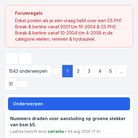
Forumregels
Enkel posten als je een vraag hebt over een C5 PH1
Break & berline vanaf 2001 t/m 10-2004 & C5 PH2
Break & berline vanaf 10-2004 t/m 4-2008 in de
categorie wielen, remmen & hydrauliek.
Zoek
1543 onderwerpen
1
2
3
4
5
…
Pagina
1
van
31
Volgende
31
Onderwerpen
Nummers draden voor aansluiting op groene stekker
van bsm b5.
Laatste bericht door
carracha
»
04 aug 2026 17:41