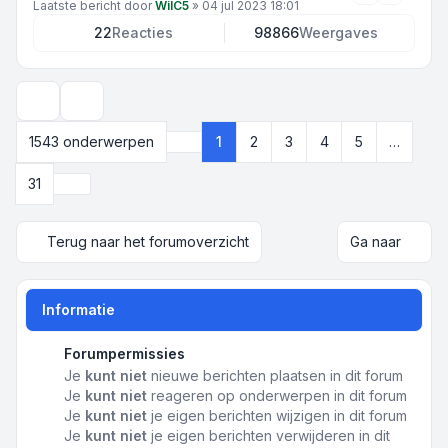
Laatste bericht door
WilC5
»
04 jul 2023 18:01
22
Reacties
98866
Weergaves
Weergave- en sorteeropties
1543 onderwerpen
1
2
3
4
5
…
Pagina
1
van
31
Volgende
31
Terug naar het forumoverzicht
Ga naar
Informatie
Forumpermissies
Je
kunt niet
nieuwe berichten plaatsen in dit forum
Je
kunt niet
reageren op onderwerpen in dit forum
Je
kunt niet
je eigen berichten wijzigen in dit forum
Je
kunt niet
je eigen berichten verwijderen in dit