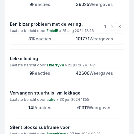
9
Reacties
39025
Weergaves
Een bizar probleem met de vering .
1
2
3
Laatste bericht door
EmielB
»
25 aug 2024 12:46
31
Reacties
101771
Weergaves
Lekke leiding
Laatste bericht door
Thierry74
»
23 jul 2024 14:21
9
Reacties
42606
Weergaves
Vervangen stuurhuis ivm lekkage
Laatste bericht door
trxke
»
30 jun 2024 11:55
14
Reacties
61311
Weergaves
Silent blocks subframe voor.
Laatste bericht door
AaronKers
»
27 jun 2024 08:21