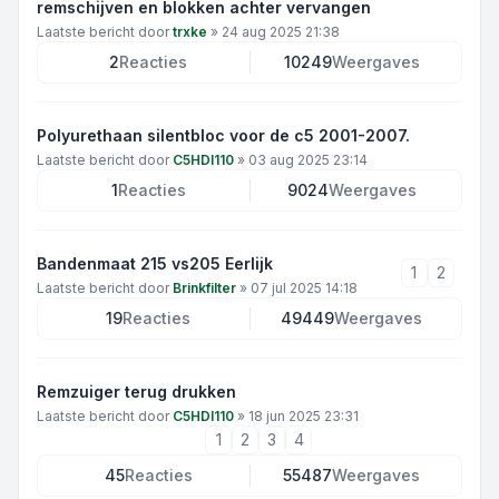
remschijven en blokken achter vervangen
Laatste bericht door
trxke
»
24 aug 2025 21:38
2
Reacties
10249
Weergaves
Polyurethaan silentbloc voor de c5 2001-2007.
Laatste bericht door
C5HDI110
»
03 aug 2025 23:14
1
Reacties
9024
Weergaves
Bandenmaat 215 vs205 Eerlijk
1
2
Laatste bericht door
Brinkfilter
»
07 jul 2025 14:18
19
Reacties
49449
Weergaves
Remzuiger terug drukken
Laatste bericht door
C5HDI110
»
18 jun 2025 23:31
1
2
3
4
45
Reacties
55487
Weergaves