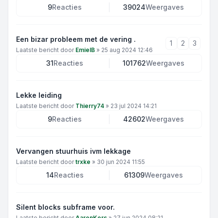
9
Reacties
39024
Weergaves
Een bizar probleem met de vering .
1
2
3
Laatste bericht door
EmielB
»
25 aug 2024 12:46
31
Reacties
101762
Weergaves
Lekke leiding
Laatste bericht door
Thierry74
»
23 jul 2024 14:21
9
Reacties
42602
Weergaves
Vervangen stuurhuis ivm lekkage
Laatste bericht door
trxke
»
30 jun 2024 11:55
14
Reacties
61309
Weergaves
Silent blocks subframe voor.
Laatste bericht door
AaronKers
»
27 jun 2024 08:21