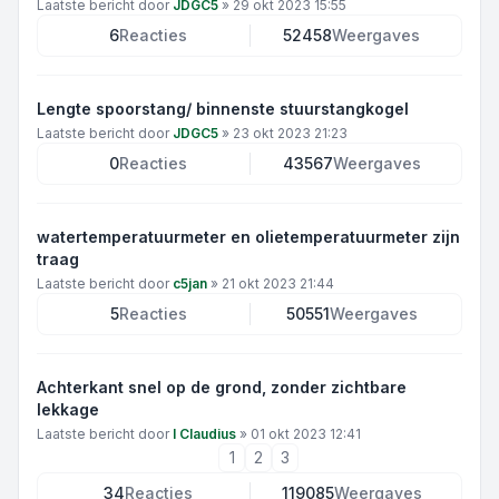
Laatste bericht door
JDGC5
»
29 okt 2023 15:55
6
Reacties
52458
Weergaves
Lengte spoorstang/ binnenste stuurstangkogel
Laatste bericht door
JDGC5
»
23 okt 2023 21:23
0
Reacties
43567
Weergaves
watertemperatuurmeter en olietemperatuurmeter zijn
traag
Laatste bericht door
c5jan
»
21 okt 2023 21:44
5
Reacties
50551
Weergaves
Achterkant snel op de grond, zonder zichtbare
lekkage
Laatste bericht door
I Claudius
»
01 okt 2023 12:41
1
2
3
34
Reacties
119085
Weergaves