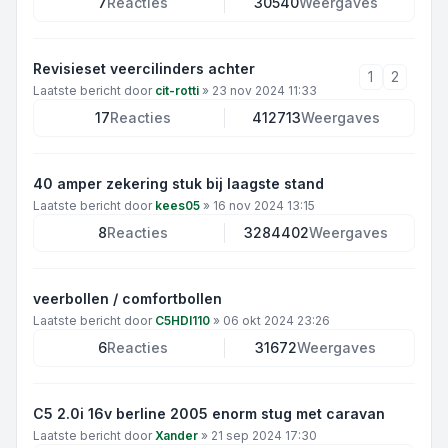
7
Reacties
30540
Weergaves
Revisieset veercilinders achter
1
2
Laatste bericht door
cit-rotti
»
23 nov 2024 11:33
17
Reacties
412713
Weergaves
40 amper zekering stuk bij laagste stand
Laatste bericht door
kees05
»
16 nov 2024 13:15
8
Reacties
3284402
Weergaves
veerbollen / comfortbollen
Laatste bericht door
C5HDI110
»
06 okt 2024 23:26
6
Reacties
31672
Weergaves
C5 2.0i 16v berline 2005 enorm stug met caravan
Laatste bericht door
Xander
»
21 sep 2024 17:30