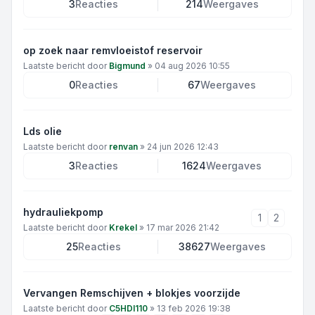
3
Reacties
214
Weergaves
op zoek naar remvloeistof reservoir
Laatste bericht door
Bigmund
»
04 aug 2026 10:55
0
Reacties
67
Weergaves
Lds olie
Laatste bericht door
renvan
»
24 jun 2026 12:43
3
Reacties
1624
Weergaves
hydrauliekpomp
1
2
Laatste bericht door
Krekel
»
17 mar 2026 21:42
25
Reacties
38627
Weergaves
Vervangen Remschijven + blokjes voorzijde
Laatste bericht door
C5HDI110
»
13 feb 2026 19:38