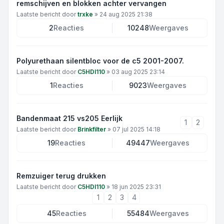
remschijven en blokken achter vervangen
Laatste bericht door
trxke
»
24 aug 2025 21:38
2
Reacties
10248
Weergaves
Polyurethaan silentbloc voor de c5 2001-2007.
Laatste bericht door
C5HDI110
»
03 aug 2025 23:14
1
Reacties
9023
Weergaves
Bandenmaat 215 vs205 Eerlijk
1
2
Laatste bericht door
Brinkfilter
»
07 jul 2025 14:18
19
Reacties
49447
Weergaves
Remzuiger terug drukken
Laatste bericht door
C5HDI110
»
18 jun 2025 23:31
1
2
3
4
45
Reacties
55484
Weergaves