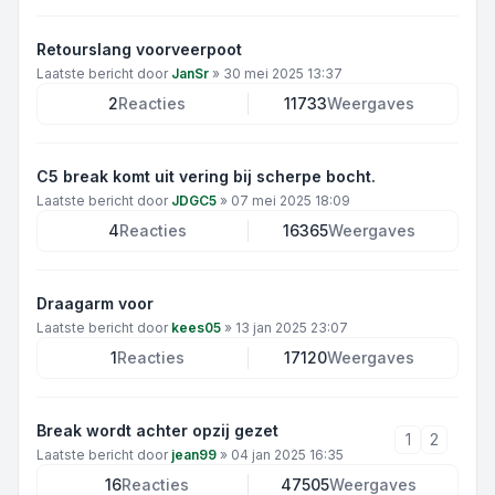
Retourslang voorveerpoot
Laatste bericht door
JanSr
»
30 mei 2025 13:37
2
Reacties
11733
Weergaves
C5 break komt uit vering bij scherpe bocht.
Laatste bericht door
JDGC5
»
07 mei 2025 18:09
4
Reacties
16365
Weergaves
Draagarm voor
Laatste bericht door
kees05
»
13 jan 2025 23:07
1
Reacties
17120
Weergaves
Break wordt achter opzij gezet
1
2
Laatste bericht door
jean99
»
04 jan 2025 16:35
16
Reacties
47505
Weergaves