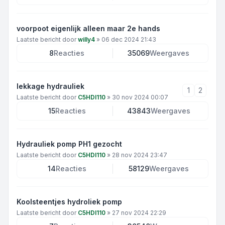
voorpoot eigenlijk alleen maar 2e hands
Laatste bericht door
willy4
»
06 dec 2024 21:43
8
Reacties
35069
Weergaves
lekkage hydrauliek
1
2
Laatste bericht door
C5HDI110
»
30 nov 2024 00:07
15
Reacties
43843
Weergaves
Hydrauliek pomp PH1 gezocht
Laatste bericht door
C5HDI110
»
28 nov 2024 23:47
14
Reacties
58129
Weergaves
Koolsteentjes hydroliek pomp
Laatste bericht door
C5HDI110
»
27 nov 2024 22:29