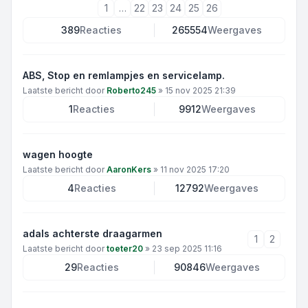
1
…
22
23
24
25
26
389
Reacties
265554
Weergaves
ABS, Stop en remlampjes en servicelamp.
Laatste bericht door
Roberto245
»
15 nov 2025 21:39
1
Reacties
9912
Weergaves
wagen hoogte
Laatste bericht door
AaronKers
»
11 nov 2025 17:20
4
Reacties
12792
Weergaves
adals achterste draagarmen
1
2
Laatste bericht door
toeter20
»
23 sep 2025 11:16
29
Reacties
90846
Weergaves