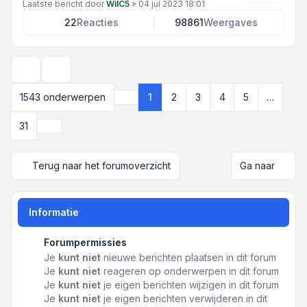
Laatste bericht door
WilC5
»
04 jul 2023 18:01
22
Reacties
98861
Weergaves
Weergave- en sorteeropties
1543 onderwerpen
1
2
3
4
5
…
Pagina
1
van
31
Volgende
31
Terug naar het forumoverzicht
Ga naar
Informatie
Forumpermissies
Je
kunt niet
nieuwe berichten plaatsen in dit forum
Je
kunt niet
reageren op onderwerpen in dit forum
Je
kunt niet
je eigen berichten wijzigen in dit forum
Je
kunt niet
je eigen berichten verwijderen in dit