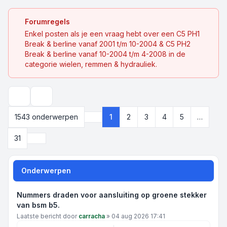
Forumregels
Enkel posten als je een vraag hebt over een C5 PH1
Break & berline vanaf 2001 t/m 10-2004 & C5 PH2
Break & berline vanaf 10-2004 t/m 4-2008 in de
categorie wielen, remmen & hydrauliek.
Zoek
1543 onderwerpen
1
2
3
4
5
…
Pagina
1
van
31
Volgende
31
Onderwerpen
Nummers draden voor aansluiting op groene stekker
van bsm b5.
Laatste bericht door
carracha
»
04 aug 2026 17:41