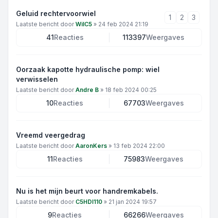
Geluid rechtervoorwiel
1
2
3
Laatste bericht door
WilC5
»
24 feb 2024 21:19
41
Reacties
113397
Weergaves
Oorzaak kapotte hydraulische pomp: wiel
verwisselen
Laatste bericht door
Andre B
»
18 feb 2024 00:25
10
Reacties
67703
Weergaves
Vreemd veergedrag
Laatste bericht door
AaronKers
»
13 feb 2024 22:00
11
Reacties
75983
Weergaves
Nu is het mijn beurt voor handremkabels.
Laatste bericht door
C5HDI110
»
21 jan 2024 19:57
9
Reacties
66266
Weergaves