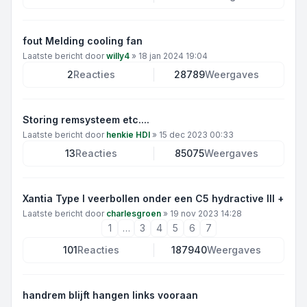
fout Melding cooling fan
Laatste bericht door
willy4
»
18 jan 2024 19:04
2
Reacties
28789
Weergaves
Storing remsysteem etc....
Laatste bericht door
henkie HDI
»
15 dec 2023 00:33
13
Reacties
85075
Weergaves
Xantia Type I veerbollen onder een C5 hydractive III +
Laatste bericht door
charlesgroen
»
19 nov 2023 14:28
1
…
3
4
5
6
7
101
Reacties
187940
Weergaves
handrem blijft hangen links vooraan