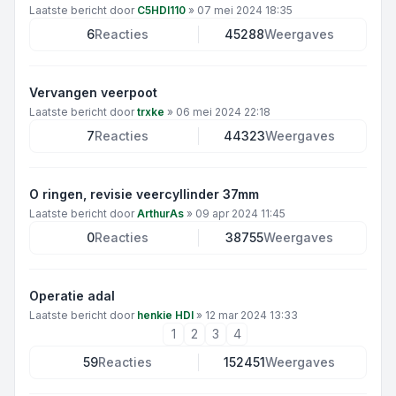
Laatste bericht door
C5HDI110
»
07 mei 2024 18:35
6
Reacties
45288
Weergaves
Vervangen veerpoot
Laatste bericht door
trxke
»
06 mei 2024 22:18
7
Reacties
44323
Weergaves
O ringen, revisie veercyllinder 37mm
Laatste bericht door
ArthurAs
»
09 apr 2024 11:45
0
Reacties
38755
Weergaves
Operatie adal
Laatste bericht door
henkie HDI
»
12 mar 2024 13:33
1
2
3
4
59
Reacties
152451
Weergaves