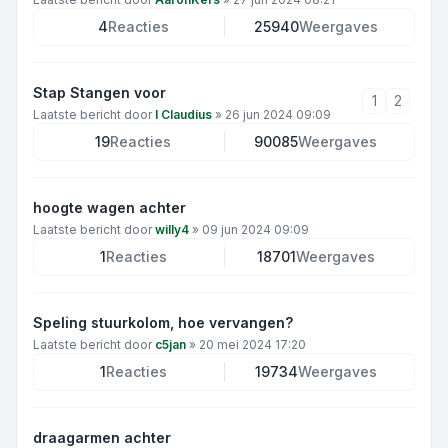
4
Reacties
25940
Weergaves
Stap Stangen voor
1
2
Laatste bericht door
I Claudius
»
26 jun 2024 09:09
19
Reacties
90085
Weergaves
hoogte wagen achter
Laatste bericht door
willy4
»
09 jun 2024 09:09
1
Reacties
18701
Weergaves
Speling stuurkolom, hoe vervangen?
Laatste bericht door
c5jan
»
20 mei 2024 17:20
1
Reacties
19734
Weergaves
draagarmen achter