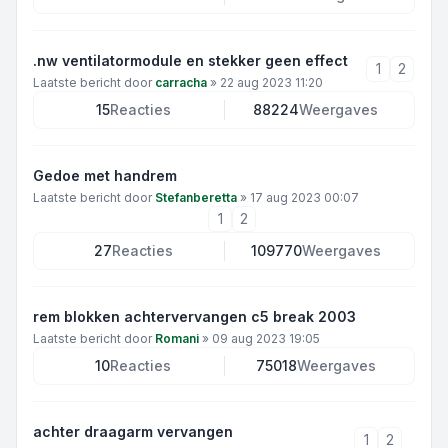
.nw ventilatormodule en stekker geen effect
1
2
Laatste bericht door
carracha
»
22 aug 2023 11:20
15
Reacties
88224
Weergaves
Gedoe met handrem
Laatste bericht door
Stefanberetta
»
17 aug 2023 00:07
1
2
27
Reacties
109770
Weergaves
rem blokken achtervervangen c5 break 2003
Laatste bericht door
Romani
»
09 aug 2023 19:05
10
Reacties
75018
Weergaves
achter draagarm vervangen
1
2