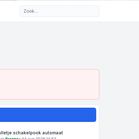
Uitgebreid zoeken
alletje schakelpook automaat
oor
Brenno
»
04 aug 2026 14:52