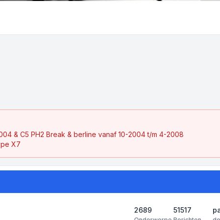
2004 & C5 PH2 Break & berline vanaf 10-2004 t/m 4-2008
ype X7
2689
51517
p
Onderwerpe
Berichten
d