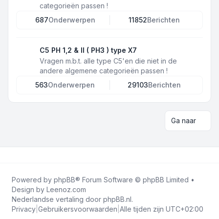
categorieën passen !
687
Onderwerpen
11852
Berichten
C5 PH 1,2 & II ( PH3 ) type X7
Vragen m.b.t. alle type C5'en die niet in de
andere algemene categorieën passen !
563
Onderwerpen
29103
Berichten
Ga naar
Powered by
phpBB
® Forum Software © phpBB Limited •
Design by
Leenoz.com
Nederlandse vertaling door
phpBB.nl
.
Privacy
|
Gebruikersvoorwaarden
|
Alle tijden zijn
UTC+02:00