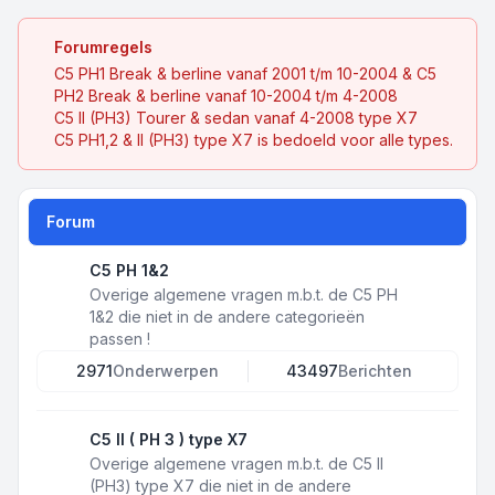
Forumregels
C5 PH1 Break & berline vanaf 2001 t/m 10-2004 & C5
PH2 Break & berline vanaf 10-2004 t/m 4-2008
C5 II (PH3) Tourer & sedan vanaf 4-2008 type X7
C5 PH1,2 & II (PH3) type X7 is bedoeld voor alle types.
Forum
C5 PH 1&2
Overige algemene vragen m.b.t. de C5 PH
1&2 die niet in de andere categorieën
passen !
2971
Onderwerpen
43497
Berichten
C5 II ( PH 3 ) type X7
Overige algemene vragen m.b.t. de C5 II
(PH3) type X7 die niet in de andere