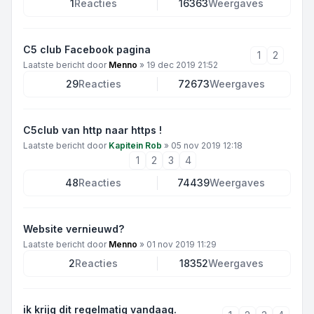
1
Reacties
16363
Weergaves
C5 club Facebook pagina
1
2
Laatste bericht door
Menno
»
19 dec 2019 21:52
29
Reacties
72673
Weergaves
C5club van http naar https !
Laatste bericht door
Kapitein Rob
»
05 nov 2019 12:18
1
2
3
4
48
Reacties
74439
Weergaves
Website vernieuwd?
Laatste bericht door
Menno
»
01 nov 2019 11:29
2
Reacties
18352
Weergaves
ik krijg dit regelmatig vandaag.