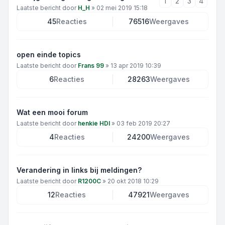
1
2
3
4
Laatste bericht door
H_H
»
02 mei 2019 15:18
45
Reacties
76516
Weergaves
open einde topics
Laatste bericht door
Frans 99
»
13 apr 2019 10:39
6
Reacties
28263
Weergaves
Wat een mooi forum
Laatste bericht door
henkie HDI
»
03 feb 2019 20:27
4
Reacties
24200
Weergaves
Verandering in links bij meldingen?
Laatste bericht door
R1200C
»
20 okt 2018 10:29
12
Reacties
47921
Weergaves