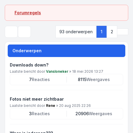
Forumregels
Volg
93 onderwerpen
1
2
Zoek
Onderwerpen
Downloads down?
Laatste bericht door
Vansloneker
»
18 mei 2026 13:27
7
Reacties
8115
Weergaves
Fotos niet meer zichtbaar
Laatste bericht door
Rene
»
20 aug 2025 22:26
3
Reacties
20906
Weergaves