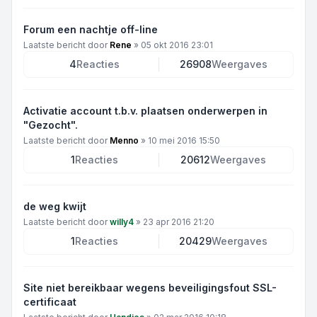
Forum een nachtje off-line
Laatste bericht door
Rene
»
05 okt 2016 23:01
4
Reacties
26908
Weergaves
Activatie account t.b.v. plaatsen onderwerpen in
"Gezocht".
Laatste bericht door
Menno
»
10 mei 2016 15:50
1
Reacties
20612
Weergaves
de weg kwijt
Laatste bericht door
willy4
»
23 apr 2016 21:20
1
Reacties
20429
Weergaves
Site niet bereikbaar wegens beveiligingsfout SSL-
certificaat