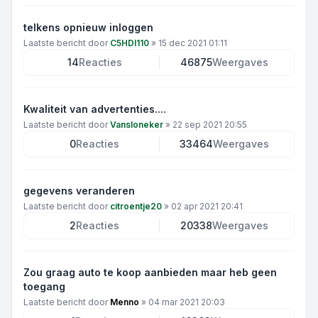
telkens opnieuw inloggen
Laatste bericht door
C5HDI110
»
15 dec 2021 01:11
14
Reacties
46875
Weergaves
Kwaliteit van advertenties....
Laatste bericht door
Vansloneker
»
22 sep 2021 20:55
0
Reacties
33464
Weergaves
gegevens veranderen
Laatste bericht door
citroentje20
»
02 apr 2021 20:41
2
Reacties
20338
Weergaves
Zou graag auto te koop aanbieden maar heb geen
toegang
Laatste bericht door
Menno
»
04 mar 2021 20:03