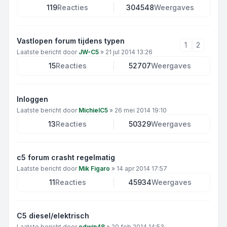
119
Reacties
304548
Weergaves
Vastlopen forum tijdens typen
1
2
Laatste bericht door
JW-C5
»
21 jul 2014 13:26
15
Reacties
52707
Weergaves
Inloggen
Laatste bericht door
MichielC5
»
26 mei 2014 19:10
13
Reacties
50329
Weergaves
c5 forum crasht regelmatig
Laatste bericht door
Mik Figaro
»
14 apr 2014 17:57
11
Reacties
45934
Weergaves
C5 diesel/elektrisch
Laatste bericht door
edwin48
»
20 feb 2014 14:53