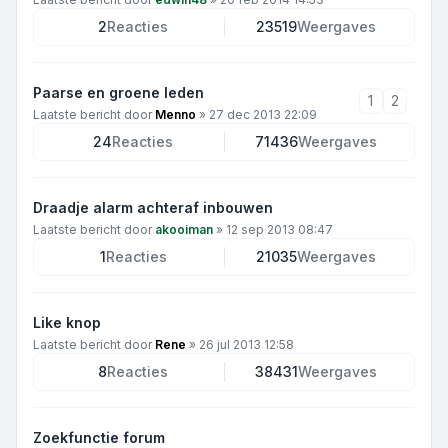
2
Reacties
23519
Weergaves
Paarse en groene leden
1
2
Laatste bericht door
Menno
»
27 dec 2013 22:09
24
Reacties
71436
Weergaves
Draadje alarm achteraf inbouwen
Laatste bericht door
akooiman
»
12 sep 2013 08:47
1
Reacties
21035
Weergaves
Like knop
Laatste bericht door
Rene
»
26 jul 2013 12:58
8
Reacties
38431
Weergaves
Zoekfunctie forum