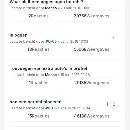
Waar blijft een opgeslagen bericht?
Laatste bericht door
Menno
»
28 aug 2018 11:06
2
Reacties
20756
Weergaves
inloggen
1
2
Laatste bericht door
JW-C5
»
02 jul 2018 13:02
18
Reacties
55068
Weergaves
Toevoegen van extra auto's in profiel
Laatste bericht door
Menno
»
15 okt 2017 20:28
1
Reacties
20135
Weergaves
hoe een bericht plaatsen
1
2
Laatste bericht door
JW-C5
»
12 aug 2017 19:34
15
Reacties
46188
Weergaves