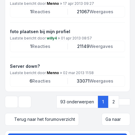
Laatste bericht door
Menno
»
17 apr 2013 09:27
1
Reacties
21067
Weergaves
foto plaatsen bij mijn profiel
Laatste bericht door
willy4
»
01 apr 2013 08:57
1
Reacties
21149
Weergaves
Server down?
Laatste bericht door
Menno
»
02 mar 2013 11:58
6
Reacties
33071
Weergaves
Volg
93 onderwerpen
1
2
Weergave- en sorteeropties
Terug naar het forumoverzicht
Ga naar