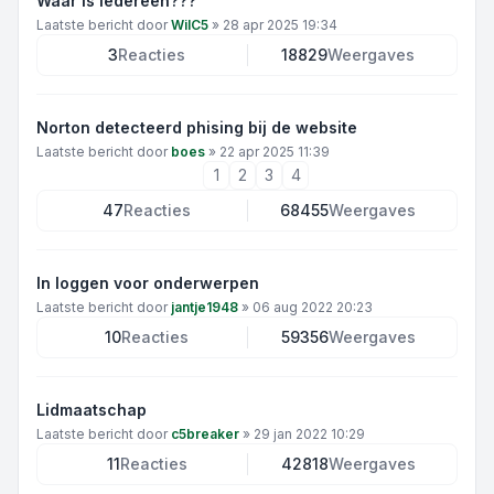
Waar is iedereen???
Laatste bericht door
WilC5
»
28 apr 2025 19:34
3
Reacties
18829
Weergaves
Norton detecteerd phising bij de website
Laatste bericht door
boes
»
22 apr 2025 11:39
1
2
3
4
47
Reacties
68455
Weergaves
In loggen voor onderwerpen
Laatste bericht door
jantje1948
»
06 aug 2022 20:23
10
Reacties
59356
Weergaves
Lidmaatschap
Laatste bericht door
c5breaker
»
29 jan 2022 10:29
11
Reacties
42818
Weergaves