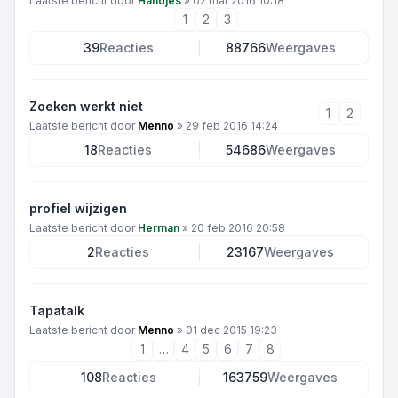
Laatste bericht door
Handjes
»
02 mar 2016 10:18
1
2
3
39
Reacties
88766
Weergaves
Zoeken werkt niet
1
2
Laatste bericht door
Menno
»
29 feb 2016 14:24
18
Reacties
54686
Weergaves
profiel wijzigen
Laatste bericht door
Herman
»
20 feb 2016 20:58
2
Reacties
23167
Weergaves
Tapatalk
Laatste bericht door
Menno
»
01 dec 2015 19:23
1
…
4
5
6
7
8
108
Reacties
163759
Weergaves