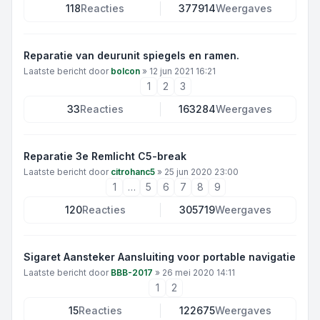
118
Reacties
377914
Weergaves
Reparatie van deurunit spiegels en ramen.
Laatste bericht door
bolcon
»
12 jun 2021 16:21
1
2
3
33
Reacties
163284
Weergaves
Reparatie 3e Remlicht C5-break
Laatste bericht door
citrohanc5
»
25 jun 2020 23:00
1
…
5
6
7
8
9
120
Reacties
305719
Weergaves
Sigaret Aansteker Aansluiting voor portable navigatie
Laatste bericht door
BBB-2017
»
26 mei 2020 14:11
1
2
15
Reacties
122675
Weergaves