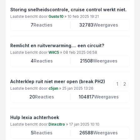
Storing snelheidscontrole, cruise control werkt niet.
Laatste bericht door
Gusto10
»
10 feb 2025 19:21
7
Reacties
32783
Weergaves
Remlicht en ruitverwarming.... een circuit?
Laatste bericht door
WilC5
»
08 feb 2025 06:58
4
Reacties
21508
Weergaves
Achterklep ruit niet meer open (break PH2)
1
2
Laatste bericht door
c5jan
»
25 jan 2025 13:26
20
Reacties
104817
Weergaves
Hulp lexia achterhoek
Laatste bericht door
Dinxcitro
»
17 jan 2025 10:10
5
Reacties
26588
Weergaves