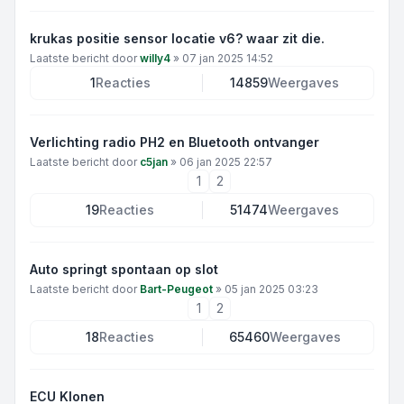
krukas positie sensor locatie v6? waar zit die.
Laatste bericht door
willy4
»
07 jan 2025 14:52
1
Reacties
14859
Weergaves
Verlichting radio PH2 en Bluetooth ontvanger
Laatste bericht door
c5jan
»
06 jan 2025 22:57
1
2
19
Reacties
51474
Weergaves
Auto springt spontaan op slot
Laatste bericht door
Bart-Peugeot
»
05 jan 2025 03:23
1
2
18
Reacties
65460
Weergaves
ECU Klonen