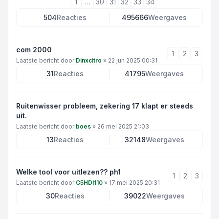
1
…
30
31
32
33
34
504
Reacties
495666
Weergaves
com 2000
1
2
3
Laatste bericht door
Dinxcitro
»
22 jun 2025 00:31
31
Reacties
41795
Weergaves
Ruitenwisser probleem, zekering 17 klapt er steeds
uit.
Laatste bericht door
boes
»
26 mei 2025 21:03
13
Reacties
32148
Weergaves
Welke tool voor uitlezen?? ph1
1
2
3
Laatste bericht door
C5HDI110
»
17 mei 2025 20:31
30
Reacties
39022
Weergaves