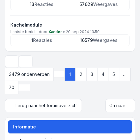
13
Reacties
57629
Weergaves
Kachelmodule
Laatste bericht door
Xander
»
20 sep 2024 13:59
1
Reacties
16579
Weergaves
Weergave- en sorteeropties
3479 onderwerpen
1
2
3
4
5
…
Pagina
1
van
70
Volgende
70
Terug naar het forumoverzicht
Ga naar
Informatie