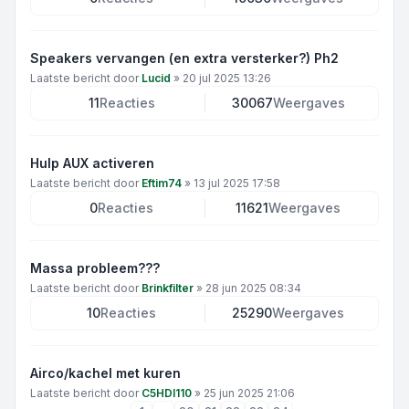
Speakers vervangen (en extra versterker?) Ph2
Laatste bericht door
Lucid
»
20 jul 2025 13:26
11
Reacties
30067
Weergaves
Hulp AUX activeren
Laatste bericht door
Eftim74
»
13 jul 2025 17:58
0
Reacties
11621
Weergaves
Massa probleem???
Laatste bericht door
Brinkfilter
»
28 jun 2025 08:34
10
Reacties
25290
Weergaves
Airco/kachel met kuren
Laatste bericht door
C5HDI110
»
25 jun 2025 21:06