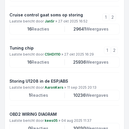
Cruise control gaat soms op storing
1
2
Laatste bericht door
JanSr
»
27 okt 2025 16:52
16
Reacties
29641
Weergaves
Tuning chip
1
2
Laatste bericht door
C5HDI110
»
27 okt 2025 16:29
16
Reacties
25936
Weergaves
Storing U1208 in de ESP/ABS
Laatste bericht door
AaronKers
»
11 sep 2025 20:13
1
Reacties
10236
Weergaves
OBD2 WIRING DIAGRAM
Laatste bericht door
kees05
»
04 aug 2025 11:37
0
Reacties
10030
Weergaves