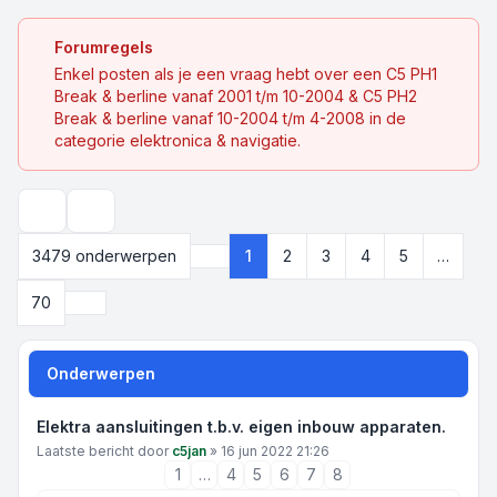
Forumregels
Enkel posten als je een vraag hebt over een C5 PH1
Break & berline vanaf 2001 t/m 10-2004 & C5 PH2
Break & berline vanaf 10-2004 t/m 4-2008 in de
categorie elektronica & navigatie.
Zoek
3479 onderwerpen
1
2
3
4
5
…
Pagina
1
van
70
Volgende
70
Onderwerpen
Elektra aansluitingen t.b.v. eigen inbouw apparaten.
Laatste bericht door
c5jan
»
16 jun 2022 21:26
1
…
4
5
6
7
8