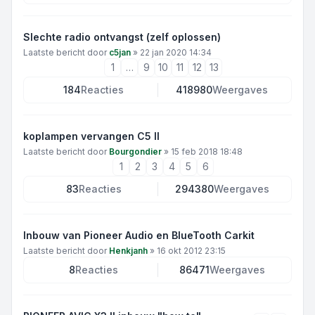
Slechte radio ontvangst (zelf oplossen)
Laatste bericht door
c5jan
»
22 jan 2020 14:34
1
…
9
10
11
12
13
184
Reacties
418980
Weergaves
koplampen vervangen C5 II
Laatste bericht door
Bourgondier
»
15 feb 2018 18:48
1
2
3
4
5
6
83
Reacties
294380
Weergaves
Inbouw van Pioneer Audio en BlueTooth Carkit
Laatste bericht door
Henkjanh
»
16 okt 2012 23:15
8
Reacties
86471
Weergaves