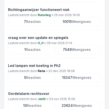
Richtingaanwijzer functioneert niet.
Laatste bericht door
Ruisvlieg
»
29 mar 2026 19:05
7
Reacties
10015
Weergaves
vraag over een update en spiegels
Laatste bericht door
H_H
»
08 mar 2026 21:14
1
Reacties
7549
Weergaves
Led lampen met koeling in Ph2
Laatste bericht door
Rene
»
02 dec 2025 18:08
5
Reacties
15347
Weergaves
Gordelalarm rechtsvoor
Laatste bericht door
JanSr
»
03 nov 2025 15:06
10
Reacties
23624
Weergaves