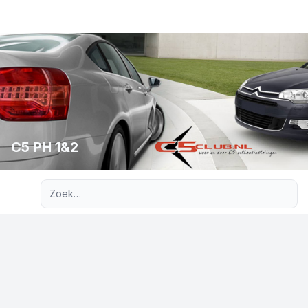
C5 PH 1&2
Uitgebreid zoeken