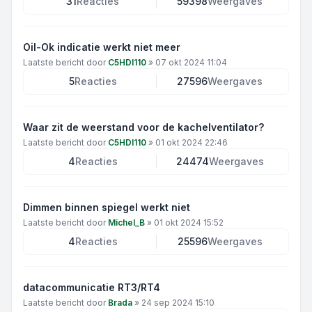
31
Reacties
59398
Weergaves
Oil-Ok indicatie werkt niet meer
Laatste bericht door
C5HDI110
»
07 okt 2024 11:04
5
Reacties
27596
Weergaves
Waar zit de weerstand voor de kachelventilator?
Laatste bericht door
C5HDI110
»
01 okt 2024 22:46
4
Reacties
24474
Weergaves
Dimmen binnen spiegel werkt niet
Laatste bericht door
Michel_B
»
01 okt 2024 15:52
4
Reacties
25596
Weergaves
datacommunicatie RT3/RT4
Laatste bericht door
Brada
»
24 sep 2024 15:10