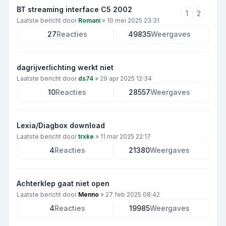
BT streaming interface C5 2002
1
2
Laatste bericht door
Romani
»
10 mei 2025 23:31
27
Reacties
49835
Weergaves
dagrijverlichting werkt niet
Laatste bericht door
ds74
»
29 apr 2025 12:34
10
Reacties
28557
Weergaves
Lexia/Diagbox download
Laatste bericht door
trxke
»
11 mar 2025 22:17
4
Reacties
21380
Weergaves
Achterklep gaat niet open
Laatste bericht door
Menno
»
27 feb 2025 08:42
4
Reacties
19985
Weergaves