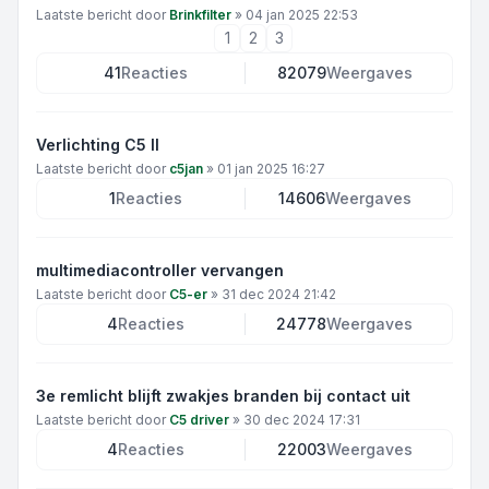
Laatste bericht door
Brinkfilter
»
04 jan 2025 22:53
1
2
3
41
Reacties
82079
Weergaves
Verlichting C5 II
Laatste bericht door
c5jan
»
01 jan 2025 16:27
1
Reacties
14606
Weergaves
multimediacontroller vervangen
Laatste bericht door
C5-er
»
31 dec 2024 21:42
4
Reacties
24778
Weergaves
3e remlicht blijft zwakjes branden bij contact uit
Laatste bericht door
C5 driver
»
30 dec 2024 17:31
4
Reacties
22003
Weergaves