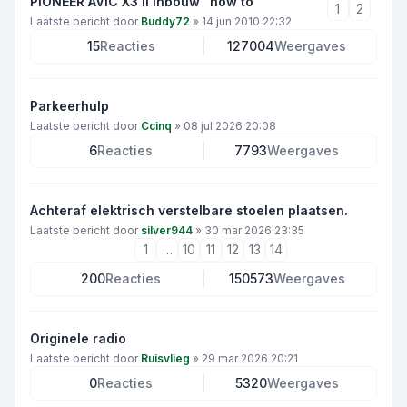
PIONEER AVIC X3 II inbouw "how to"
1
2
Laatste bericht door
Buddy72
»
14 jun 2010 22:32
15
Reacties
127004
Weergaves
Parkeerhulp
Laatste bericht door
Ccinq
»
08 jul 2026 20:08
6
Reacties
7793
Weergaves
Achteraf elektrisch verstelbare stoelen plaatsen.
Laatste bericht door
silver944
»
30 mar 2026 23:35
1
…
10
11
12
13
14
200
Reacties
150573
Weergaves
Originele radio
Laatste bericht door
Ruisvlieg
»
29 mar 2026 20:21
0
Reacties
5320
Weergaves