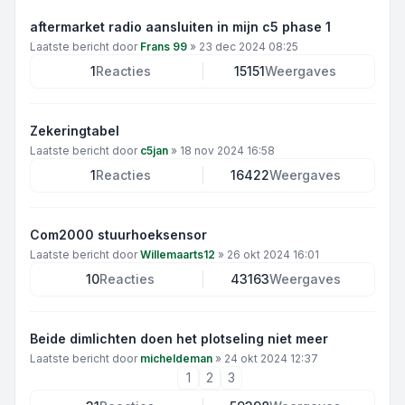
aftermarket radio aansluiten in mijn c5 phase 1
Laatste bericht door
Frans 99
»
23 dec 2024 08:25
1
Reacties
15151
Weergaves
Zekeringtabel
Laatste bericht door
c5jan
»
18 nov 2024 16:58
1
Reacties
16422
Weergaves
Com2000 stuurhoeksensor
Laatste bericht door
Willemaarts12
»
26 okt 2024 16:01
10
Reacties
43163
Weergaves
Beide dimlichten doen het plotseling niet meer
Laatste bericht door
micheldeman
»
24 okt 2024 12:37
1
2
3