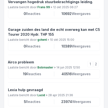
Vervangen hogedruk stuurbekrachtigings leiding.
Laatste bericht door
Frans 99
»
12 okt 2025 06:27
0
Reacties
10692
Weergaves
Garage zuiden des land die echt overweg kan met C5
Tourer 2020 Hydr. THP 155
Laatste bericht door
gctwnl
»
10 okt 2025 15:00
0
Reacties
10389
Weergaves
Airco probleem
1
2
Laatste bericht door
Bobmaster
»
14 jun 2025 12:50
19
Reacties
40516
Weergaves
Lexia hulp gevraagd
Laatste bericht door
Lucid
»
28 apr 2025 21:36
5
Reacties
23974
Weergaves