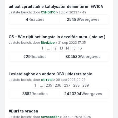
uitlaat spruitstuk e katalysator demonteren EW10A
Laatste bericht door
C5HDI110
»
23 okt 2023 17:49
4
Reacties
25486
Weergaves
C5 - Wie rijdt het langste in dezelfde auto. ( nieuw )
Laatste bericht door
Biedzjee
»
21 sep 2023 17:35
1
…
12
13
14
15
16
229
Reacties
304580
Weergaves
Lexia/diagbox en andere OBD uitlezers topic
Laatste bericht door
cit-rotti
»
09 sep 2023 00:02
1
…
235
236
237
238
239
3582
Reacties
2420204
Weergaves
#Durf te vragen
Laatste bericht door
raynoorden
»
09 aug 2023 19:20