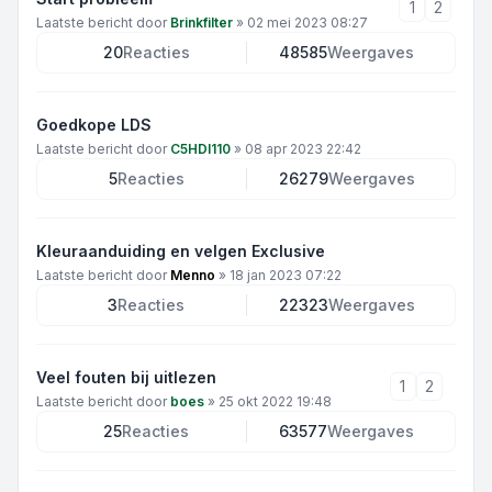
1
2
Laatste bericht door
Brinkfilter
»
02 mei 2023 08:27
20
Reacties
48585
Weergaves
Goedkope LDS
Laatste bericht door
C5HDI110
»
08 apr 2023 22:42
5
Reacties
26279
Weergaves
Kleuraanduiding en velgen Exclusive
Laatste bericht door
Menno
»
18 jan 2023 07:22
3
Reacties
22323
Weergaves
Veel fouten bij uitlezen
1
2
Laatste bericht door
boes
»
25 okt 2022 19:48
25
Reacties
63577
Weergaves