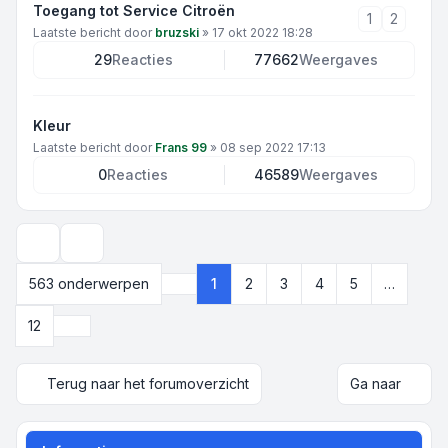
Toegang tot Service Citroën
1
2
Laatste bericht door
bruzski
»
17 okt 2022 18:28
29
Reacties
77662
Weergaves
Kleur
Laatste bericht door
Frans 99
»
08 sep 2022 17:13
0
Reacties
46589
Weergaves
Weergave- en sorteeropties
563 onderwerpen
1
2
3
4
5
…
Pagina
1
van
12
Volgende
12
Terug naar het forumoverzicht
Ga naar