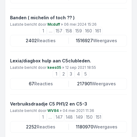
Banden ( michelin of toch ?? )
Laatste bericht door
Mcduff
»
06 mei 2024 15:26
1
…
157
158
159
160
161
2402
Reacties
1516927
Weergaves
Lexia/diagbox hulp aan C5clubleden.
Laatste bericht door
kees05
»
12 sep 2021 18:55
1
2
3
4
5
67
Reacties
217901
Weergaves
Verbruiksdraadje C5 PH1/2 en C5-3
Laatste bericht door
WV84
»
04 mei 2021 11:36
1
…
147
148
149
150
151
2252
Reacties
1180970
Weergaves