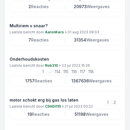
2
Reacties
20973
Weergaves
Multiriem v snaar?
Laatste bericht door
AaronKers
»
01 aug 2023 08:03
7
Reacties
31354
Weergaves
Onderhoudskosten
Laatste bericht door
Rob310
»
23 jul 2023 15:26
1
…
114
115
116
117
118
1757
Reacties
1367636
Weergaves
motor schokt erg bij gas los laten
1
2
Laatste bericht door
C5HDI110
»
21 jul 2023 00:22
19
Reacties
51198
Weergaves