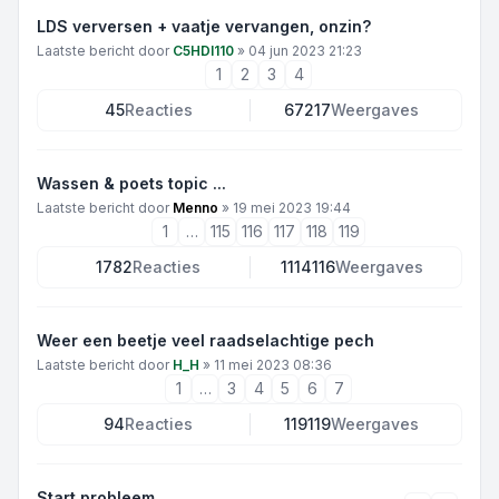
LDS verversen + vaatje vervangen, onzin?
Laatste bericht door
C5HDI110
»
04 jun 2023 21:23
1
2
3
4
45
Reacties
67217
Weergaves
Wassen & poets topic ...
Laatste bericht door
Menno
»
19 mei 2023 19:44
1
…
115
116
117
118
119
1782
Reacties
1114116
Weergaves
Weer een beetje veel raadselachtige pech
Laatste bericht door
H_H
»
11 mei 2023 08:36
1
…
3
4
5
6
7
94
Reacties
119119
Weergaves
Start probleem