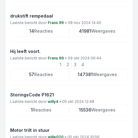
drukstift rempedaal
Laatste bericht door
Frans 99
»
08 nov 2024 14:40
14
Reacties
41981
Weergaves
Hij leeft voort.
Laatste bericht door
Frans 99
»
09 okt 2024 06:44
1
2
3
4
57
Reacties
147381
Weergaves
StoringsCode P1621
Laatste bericht door
willy4
»
05 okt 2024 12:48
1
Reacties
15536
Weergaves
Motor trilt in stuur
Laatste bericht door
wille020
»
05 okt 2024 10:56