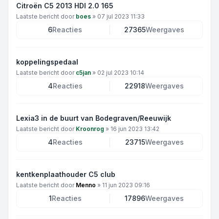
Citroën C5 2013 HDI 2.0 165
Laatste bericht door
boes
»
07 jul 2023 11:33
6
Reacties
27365
Weergaves
koppelingspedaal
Laatste bericht door
c5jan
»
02 jul 2023 10:14
4
Reacties
22918
Weergaves
Lexia3 in de buurt van Bodegraven/Reeuwijk
Laatste bericht door
Kroonrog
»
16 jun 2023 13:42
4
Reacties
23715
Weergaves
kentkenplaathouder C5 club
Laatste bericht door
Menno
»
11 jun 2023 09:16
1
Reacties
17896
Weergaves