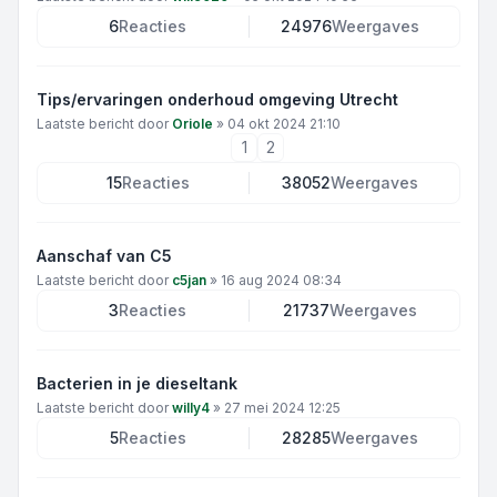
6
Reacties
24976
Weergaves
Tips/ervaringen onderhoud omgeving Utrecht
Laatste bericht door
Oriole
»
04 okt 2024 21:10
1
2
15
Reacties
38052
Weergaves
Aanschaf van C5
Laatste bericht door
c5jan
»
16 aug 2024 08:34
3
Reacties
21737
Weergaves
Bacterien in je dieseltank
Laatste bericht door
willy4
»
27 mei 2024 12:25
5
Reacties
28285
Weergaves