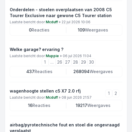
Onderdelen - stoelen overplaatsen van 2008 C5
Tourer Exclusive naar gewone C5 Tourer station
Laatste bericht door
Mcduff
»
22 jul 2026 10:06
0
Reacties
109
Weergaves
Welke garage? ervaring ?
Laatste bericht door
Muppie
»
06 jul 2026 11:04
1
…
26
27
28
29
30
437
Reacties
268094
Weergaves
wagenhoogte stellen c5 X7 2.0 rfj
1
2
Laatste bericht door
Mcduff
»
08 jun 2026 21:57
16
Reacties
19217
Weergaves
airbag/pyrotechnische fout en stoel die ongevraagd
verplaatst