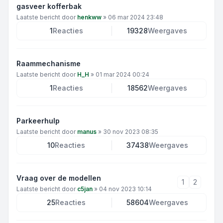
gasveer kofferbak
Laatste bericht door
henkww
»
06 mar 2024 23:48
1
Reacties
19328
Weergaves
Raammechanisme
Laatste bericht door
H_H
»
01 mar 2024 00:24
1
Reacties
18562
Weergaves
Parkeerhulp
Laatste bericht door
manus
»
30 nov 2023 08:35
10
Reacties
37438
Weergaves
Vraag over de modellen
1
2
Laatste bericht door
c5jan
»
04 nov 2023 10:14
25
Reacties
58604
Weergaves