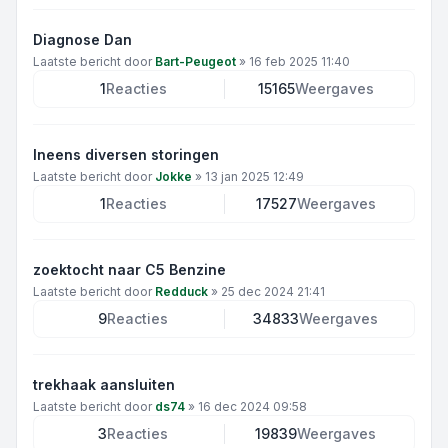
Diagnose Dan
Laatste bericht door
Bart-Peugeot
»
16 feb 2025 11:40
1
Reacties
15165
Weergaves
Ineens diversen storingen
Laatste bericht door
Jokke
»
13 jan 2025 12:49
1
Reacties
17527
Weergaves
zoektocht naar C5 Benzine
Laatste bericht door
Redduck
»
25 dec 2024 21:41
9
Reacties
34833
Weergaves
trekhaak aansluiten
Laatste bericht door
ds74
»
16 dec 2024 09:58
3
Reacties
19839
Weergaves