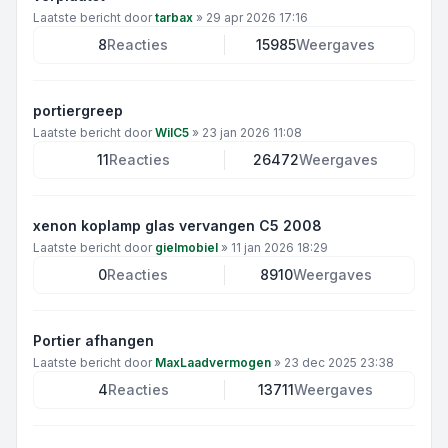
Laatste bericht door
tarbax
»
29 apr 2026 17:16
8
Reacties
15985
Weergaves
portiergreep
Laatste bericht door
WilC5
»
23 jan 2026 11:08
11
Reacties
26472
Weergaves
xenon koplamp glas vervangen C5 2008
Laatste bericht door
gielmobiel
»
11 jan 2026 18:29
0
Reacties
8910
Weergaves
Portier afhangen
Laatste bericht door
MaxLaadvermogen
»
23 dec 2025 23:38
4
Reacties
13711
Weergaves