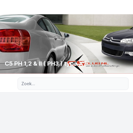
C5 PH 1,2 & II ( PH3 ) type X7
Uitgebreid zoeken