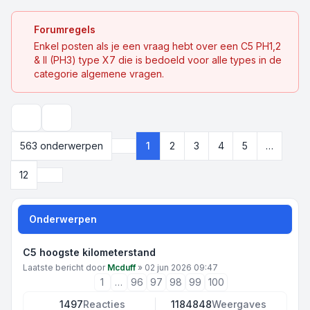
Forumregels
Enkel posten als je een vraag hebt over een C5 PH1,2
& II (PH3) type X7 die is bedoeld voor alle types in de
categorie algemene vragen.
Zoek
563 onderwerpen
1
2
3
4
5
…
Pagina
1
van
12
Volgende
12
Onderwerpen
C5 hoogste kilometerstand
Laatste bericht door
Mcduff
»
02 jun 2026 09:47
1
…
96
97
98
99
100
1497
Reacties
1184848
Weergaves