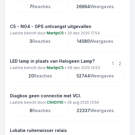
7
Reacties
26664
Weergaves
C5 - NG4 - GPS ontvangst uitgevallen
Laatste bericht door
MartijnC5
»
20 dec 2025 17:54
3
Reacties
14580
Weergaves
LED lamp in plaats van Halogeen Lamp?
1
2
Laatste bericht door
MartijnC5
»
08 dec 2025 14:53
20
Reacties
52744
Weergaves
Diagbox geen connectie met VCI.
Laatste bericht door
C5HDI110
»
28 aug 2025 13:56
8
Reacties
22337
Weergaves
Lokatie ruitenwisser relais