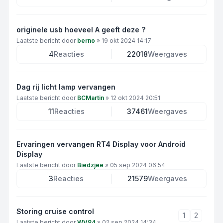
originele usb hoeveel A geeft deze ?
Laatste bericht door
berno
»
19 okt 2024 14:17
4
Reacties
22018
Weergaves
Dag rij licht lamp vervangen
Laatste bericht door
BCMartin
»
12 okt 2024 20:51
11
Reacties
37461
Weergaves
Ervaringen vervangen RT4 Display voor Android
Display
Laatste bericht door
Biedzjee
»
05 sep 2024 06:54
3
Reacties
21579
Weergaves
Storing cruise control
1
2
Laatste bericht door
WV84
»
02 sep 2024 14:34