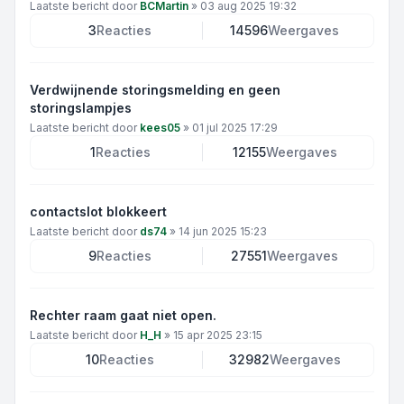
Laatste bericht door
BCMartin
»
03 aug 2025 19:32
3
Reacties
14596
Weergaves
Verdwijnende storingsmelding en geen
storingslampjes
Laatste bericht door
kees05
»
01 jul 2025 17:29
1
Reacties
12155
Weergaves
contactslot blokkeert
Laatste bericht door
ds74
»
14 jun 2025 15:23
9
Reacties
27551
Weergaves
Rechter raam gaat niet open.
Laatste bericht door
H_H
»
15 apr 2025 23:15
10
Reacties
32982
Weergaves