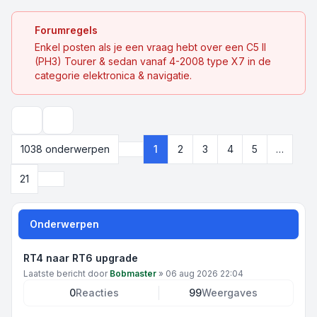
Forumregels
Enkel posten als je een vraag hebt over een C5 II
(PH3) Tourer & sedan vanaf 4-2008 type X7 in de
categorie elektronica & navigatie.
Zoek
1038 onderwerpen
1
2
3
4
5
…
Pagina
1
van
21
Volgende
21
Onderwerpen
RT4 naar RT6 upgrade
Laatste bericht door
Bobmaster
»
06 aug 2026 22:04
0
Reacties
99
Weergaves