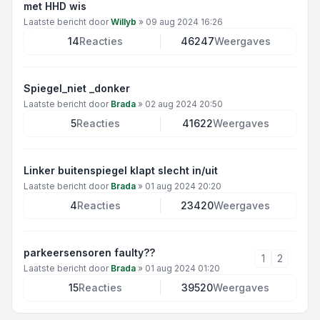
met HHD wis
Laatste bericht door
Willyb
»
09 aug 2024 16:26
14
Reacties
46247
Weergaves
Spiegel_niet _donker
Laatste bericht door
Brada
»
02 aug 2024 20:50
5
Reacties
41622
Weergaves
Linker buitenspiegel klapt slecht in/uit
Laatste bericht door
Brada
»
01 aug 2024 20:20
4
Reacties
23420
Weergaves
parkeersensoren faulty??
1
2
Laatste bericht door
Brada
»
01 aug 2024 01:20
15
Reacties
39520
Weergaves