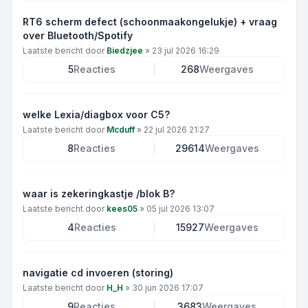
RT6 scherm defect (schoonmaakongelukje) + vraag
over Bluetooth/Spotify
Laatste bericht door
Biedzjee
»
23 jul 2026 16:29
5
Reacties
268
Weergaves
welke Lexia/diagbox voor C5?
Laatste bericht door
Mcduff
»
22 jul 2026 21:27
8
Reacties
29614
Weergaves
waar is zekeringkastje /blok B?
Laatste bericht door
kees05
»
05 jul 2026 13:07
4
Reacties
15927
Weergaves
navigatie cd invoeren (storing)
Laatste bericht door
H_H
»
30 jun 2026 17:07
9
Reacties
3683
Weergaves