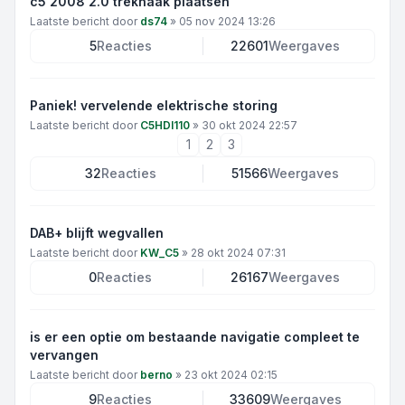
c5 2008 2.0 trekhaak plaatsen
Laatste bericht door
ds74
»
05 nov 2024 13:26
5
Reacties
22601
Weergaves
Paniek! vervelende elektrische storing
Laatste bericht door
C5HDI110
»
30 okt 2024 22:57
1
2
3
32
Reacties
51566
Weergaves
DAB+ blijft wegvallen
Laatste bericht door
KW_C5
»
28 okt 2024 07:31
0
Reacties
26167
Weergaves
is er een optie om bestaande navigatie compleet te
vervangen
Laatste bericht door
berno
»
23 okt 2024 02:15
9
Reacties
33609
Weergaves