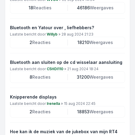
18
Reacties
46186
Weergaves
Bluetooth en Yatour over , liefhebbers?
Laatste bericht door
Willyb
»
28 aug 2024 21:23
2
Reacties
18210
Weergaves
Bluetooth aan sluiten op de cd wisselaar aansluiting
Laatste bericht door
C5HDI110
»
21 aug 2024 18:24
8
Reacties
31200
Weergaves
Knipperende displays
Laatste bericht door
IreneIla
»
15 aug 2024 22:45
2
Reacties
18853
Weergaves
Hoe kan ik de muziek van de jukebox van mijn RT4