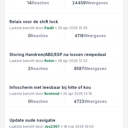
14
Reacties
24459
Weergaves
Relais voor de shift lock
Laatste bericht door
PaulD
»
29 apr 2026 15:39
0
Reacties
4118
Weergaves
Storing Handrem/ABS/ESP na lossen rempedaal
Laatste bericht door
Robin
»
28 apr 2026 12:33
2
Reacties
8587
Weergaves
Infoscherm niet leesbaar bij hitte of kou
Laatste bericht door
Boshond
»
25 apr 2026 13:16
0
Reacties
4723
Weergaves
Update oude navigatie
Laatste bericht door
Jos2367
»
18 mar 2026 16:00