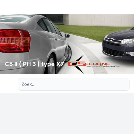
C5 II ( PH 3 ) type X7
Uitgebreid zoeken