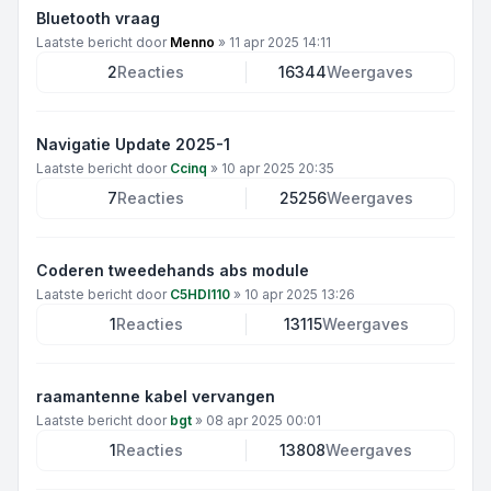
Bluetooth vraag
Laatste bericht door
Menno
»
11 apr 2025 14:11
2
Reacties
16344
Weergaves
Navigatie Update 2025-1
Laatste bericht door
Ccinq
»
10 apr 2025 20:35
7
Reacties
25256
Weergaves
Coderen tweedehands abs module
Laatste bericht door
C5HDI110
»
10 apr 2025 13:26
1
Reacties
13115
Weergaves
raamantenne kabel vervangen
Laatste bericht door
bgt
»
08 apr 2025 00:01
1
Reacties
13808
Weergaves