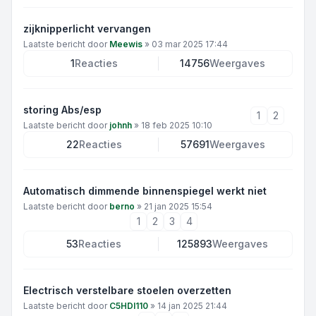
zijknipperlicht vervangen
Laatste bericht door
Meewis
»
03 mar 2025 17:44
1
Reacties
14756
Weergaves
storing Abs/esp
1
2
Laatste bericht door
johnh
»
18 feb 2025 10:10
22
Reacties
57691
Weergaves
Automatisch dimmende binnenspiegel werkt niet
Laatste bericht door
berno
»
21 jan 2025 15:54
1
2
3
4
53
Reacties
125893
Weergaves
Electrisch verstelbare stoelen overzetten
Laatste bericht door
C5HDI110
»
14 jan 2025 21:44