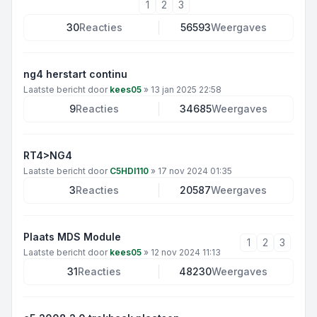
1
2
3
30
Reacties
56593
Weergaves
ng4 herstart continu
Laatste bericht door
kees05
»
13 jan 2025 22:58
9
Reacties
34685
Weergaves
RT4>NG4
Laatste bericht door
C5HDI110
»
17 nov 2024 01:35
3
Reacties
20587
Weergaves
Plaats MDS Module
1
2
3
Laatste bericht door
kees05
»
12 nov 2024 11:13
31
Reacties
48230
Weergaves