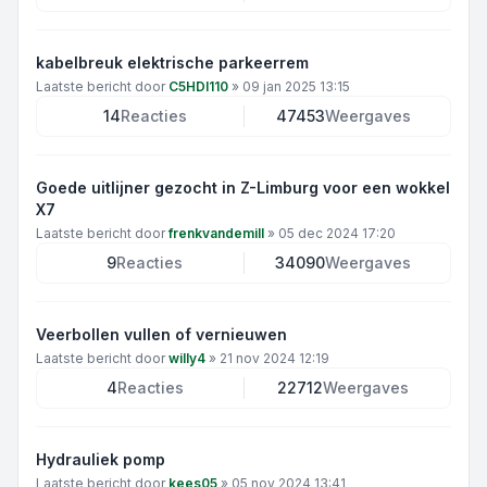
kabelbreuk elektrische parkeerrem
Laatste bericht door
C5HDI110
»
09 jan 2025 13:15
14
Reacties
47453
Weergaves
Goede uitlijner gezocht in Z-Limburg voor een wokkel
X7
Laatste bericht door
frenkvandemill
»
05 dec 2024 17:20
9
Reacties
34090
Weergaves
Veerbollen vullen of vernieuwen
Laatste bericht door
willy4
»
21 nov 2024 12:19
4
Reacties
22712
Weergaves
Hydrauliek pomp
Laatste bericht door
kees05
»
05 nov 2024 13:41