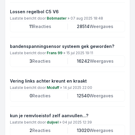
Lossen regelbol C5 V6
Laatste bericht door
Bobmaster
»
07 aug 2025 18:48
11
Reacties
28514
Weergaves
bandenspanningsensor systeem gek geworden?
Laatste bericht door
Frans 99
»
15 jul 2025 19:11
3
Reacties
16242
Weergaves
Vering links achter kreunt en kraakt
Laatste bericht door
Mcduff
»
14 jul 2025 22:00
0
Reacties
12540
Weergaves
kun je remvloeistof zelf aanvullen...?
Laatste bericht door
duijvel
»
04 jul 2025 12:39
2
Reacties
13020
Weergaves