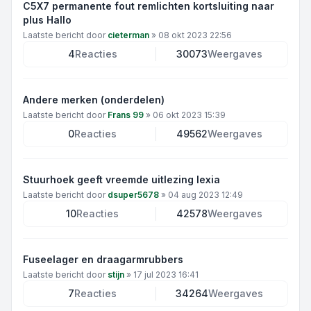
C5X7 permanente fout remlichten kortsluiting naar
plus Hallo
Laatste bericht door
cieterman
»
08 okt 2023 22:56
4
Reacties
30073
Weergaves
Andere merken (onderdelen)
Laatste bericht door
Frans 99
»
06 okt 2023 15:39
0
Reacties
49562
Weergaves
Stuurhoek geeft vreemde uitlezing lexia
Laatste bericht door
dsuper5678
»
04 aug 2023 12:49
10
Reacties
42578
Weergaves
Fuseelager en draagarmrubbers
Laatste bericht door
stijn
»
17 jul 2023 16:41
7
Reacties
34264
Weergaves