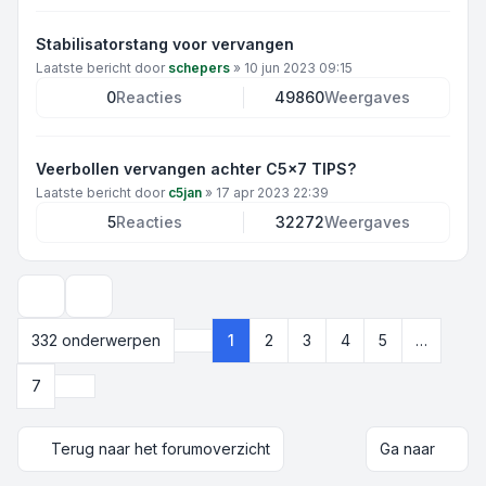
Stabilisatorstang voor vervangen
Laatste bericht door
schepers
»
10 jun 2023 09:15
0
Reacties
49860
Weergaves
Veerbollen vervangen achter C5x7 TIPS?
Laatste bericht door
c5jan
»
17 apr 2023 22:39
5
Reacties
32272
Weergaves
Weergave- en sorteeropties
332 onderwerpen
1
2
3
4
5
…
Pagina
1
van
7
Volgende
7
Terug naar het forumoverzicht
Ga naar