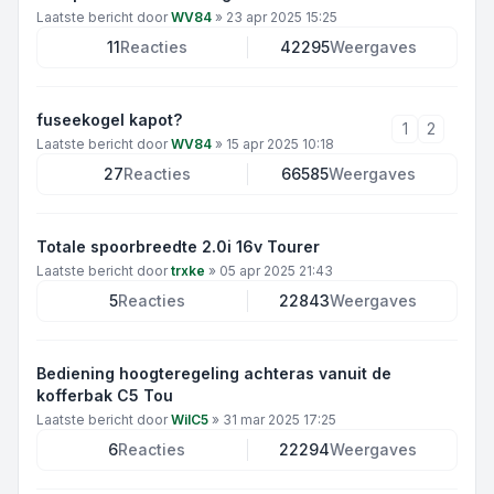
Laatste bericht door
WV84
»
23 apr 2025 15:25
11
Reacties
42295
Weergaves
fuseekogel kapot?
1
2
Laatste bericht door
WV84
»
15 apr 2025 10:18
27
Reacties
66585
Weergaves
Totale spoorbreedte 2.0i 16v Tourer
Laatste bericht door
trxke
»
05 apr 2025 21:43
5
Reacties
22843
Weergaves
Bediening hoogteregeling achteras vanuit de
kofferbak C5 Tou
Laatste bericht door
WilC5
»
31 mar 2025 17:25
6
Reacties
22294
Weergaves