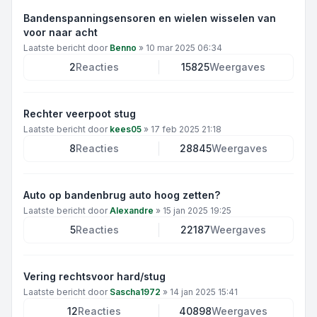
Bandenspanningsensoren en wielen wisselen van
voor naar acht
Laatste bericht door
Benno
»
10 mar 2025 06:34
2
Reacties
15825
Weergaves
Rechter veerpoot stug
Laatste bericht door
kees05
»
17 feb 2025 21:18
8
Reacties
28845
Weergaves
Auto op bandenbrug auto hoog zetten?
Laatste bericht door
Alexandre
»
15 jan 2025 19:25
5
Reacties
22187
Weergaves
Vering rechtsvoor hard/stug
Laatste bericht door
Sascha1972
»
14 jan 2025 15:41
12
Reacties
40898
Weergaves