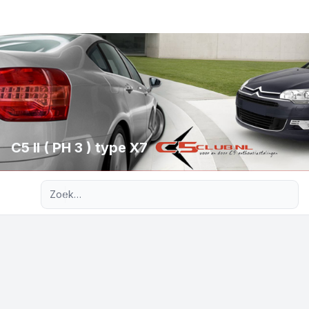
C5 II ( PH 3 ) type X7
Uitgebreid zoeken