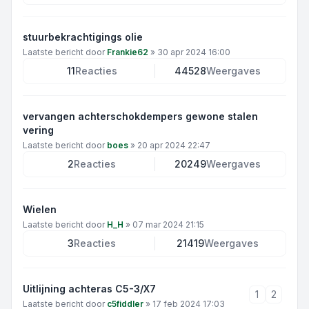
stuurbekrachtigings olie
Laatste bericht door
Frankie62
»
30 apr 2024 16:00
11
Reacties
44528
Weergaves
vervangen achterschokdempers gewone stalen
vering
Laatste bericht door
boes
»
20 apr 2024 22:47
2
Reacties
20249
Weergaves
Wielen
Laatste bericht door
H_H
»
07 mar 2024 21:15
3
Reacties
21419
Weergaves
Uitlijning achteras C5-3/X7
1
2
Laatste bericht door
c5fiddler
»
17 feb 2024 17:03