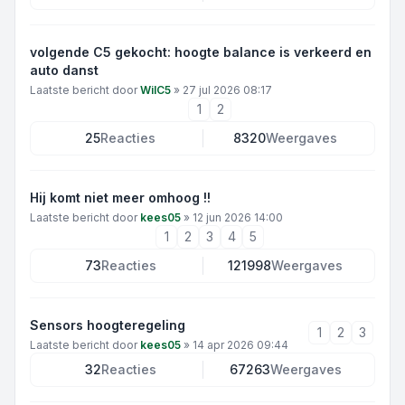
volgende C5 gekocht: hoogte balance is verkeerd en
auto danst
Laatste bericht door
WilC5
»
27 jul 2026 08:17
1
2
25
Reacties
8320
Weergaves
Hij komt niet meer omhoog !!
Laatste bericht door
kees05
»
12 jun 2026 14:00
1
2
3
4
5
73
Reacties
121998
Weergaves
Sensors hoogteregeling
1
2
3
Laatste bericht door
kees05
»
14 apr 2026 09:44
32
Reacties
67263
Weergaves