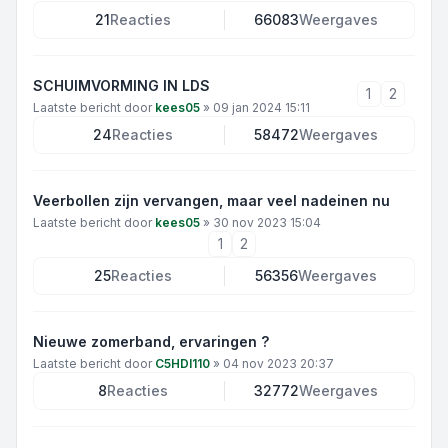
21
Reacties
66083
Weergaves
SCHUIMVORMING IN LDS
1
2
Laatste bericht door
kees05
»
09 jan 2024 15:11
24
Reacties
58472
Weergaves
Veerbollen zijn vervangen, maar veel nadeinen nu
Laatste bericht door
kees05
»
30 nov 2023 15:04
1
2
25
Reacties
56356
Weergaves
Nieuwe zomerband, ervaringen ?
Laatste bericht door
C5HDI110
»
04 nov 2023 20:37
8
Reacties
32772
Weergaves