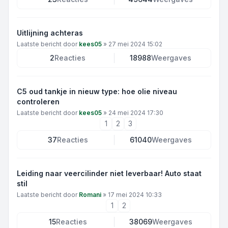
Uitlijning achteras
Laatste bericht door
kees05
»
27 mei 2024 15:02
2
Reacties
18988
Weergaves
C5 oud tankje in nieuw type: hoe olie niveau
controleren
Laatste bericht door
kees05
»
24 mei 2024 17:30
1
2
3
37
Reacties
61040
Weergaves
Leiding naar veercilinder niet leverbaar! Auto staat
stil
Laatste bericht door
Romani
»
17 mei 2024 10:33
1
2
15
Reacties
38069
Weergaves