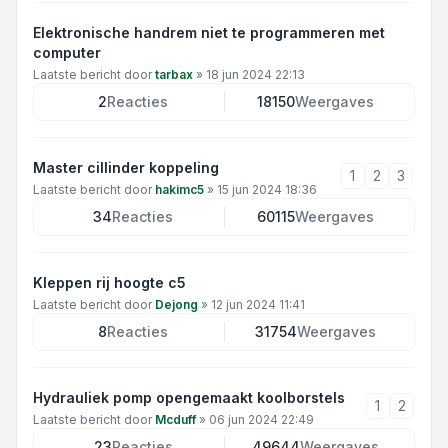
Elektronische handrem niet te programmeren met
computer
Laatste bericht door
tarbax
»
18 jun 2024 22:13
2
Reacties
18150
Weergaves
Master cillinder koppeling
1
2
3
Laatste bericht door
hakimc5
»
15 jun 2024 18:36
34
Reacties
60115
Weergaves
Kleppen rij hoogte c5
Laatste bericht door
Dejong
»
12 jun 2024 11:41
8
Reacties
31754
Weergaves
Hydrauliek pomp opengemaakt koolborstels
1
2
Laatste bericht door
Mcduff
»
06 jun 2024 22:49
23
Reacties
49644
Weergaves