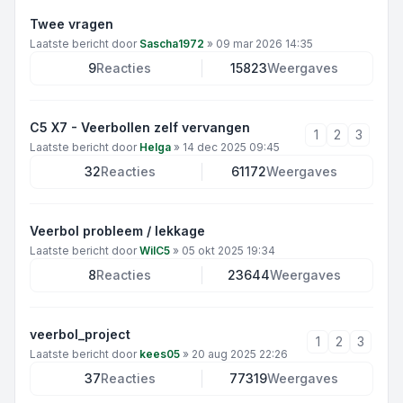
Twee vragen
Laatste bericht door
Sascha1972
»
09 mar 2026 14:35
9
Reacties
15823
Weergaves
C5 X7 - Veerbollen zelf vervangen
1
2
3
Laatste bericht door
Helga
»
14 dec 2025 09:45
32
Reacties
61172
Weergaves
Veerbol probleem / lekkage
Laatste bericht door
WilC5
»
05 okt 2025 19:34
8
Reacties
23644
Weergaves
veerbol_project
1
2
3
Laatste bericht door
kees05
»
20 aug 2025 22:26
37
Reacties
77319
Weergaves