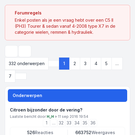
Forumregels
Enkel posten als je een vraag hebt over een C5 II
(PH3) Tourer & sedan vanaf 4-2008 type X7 in de
categorie wielen, remmen & hydrauliek.
Zoek
332 onderwerpen
1
2
3
4
5
…
Pagina
1
van
7
Volgende
7
Onderwerpen
Citroen bijzonder door de vering?
Laatste bericht door
H_H
»
11 sep 2016 19:54
1
…
32
33
34
35
36
526
Reacties
663752
Weergaves