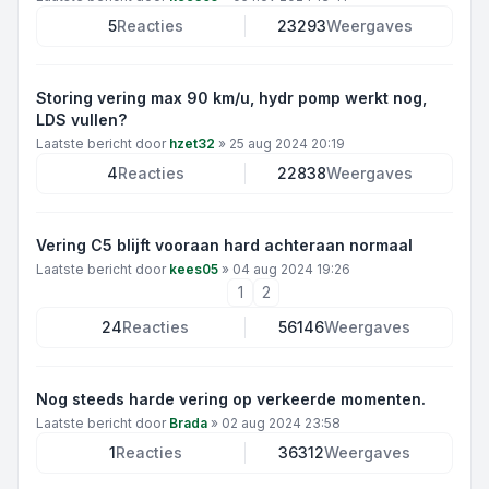
5
Reacties
23293
Weergaves
Storing vering max 90 km/u, hydr pomp werkt nog,
LDS vullen?
Laatste bericht door
hzet32
»
25 aug 2024 20:19
4
Reacties
22838
Weergaves
Vering C5 blijft vooraan hard achteraan normaal
Laatste bericht door
kees05
»
04 aug 2024 19:26
1
2
24
Reacties
56146
Weergaves
Nog steeds harde vering op verkeerde momenten.
Laatste bericht door
Brada
»
02 aug 2024 23:58
1
Reacties
36312
Weergaves