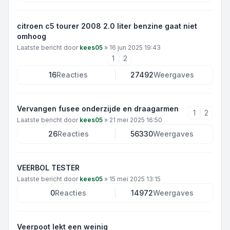
citroen c5 tourer 2008 2.0 liter benzine gaat niet
omhoog
Laatste bericht door
kees05
»
16 jun 2025 19:43
1
2
16
Reacties
27492
Weergaves
Vervangen fusee onderzijde en draagarmen
1
2
Laatste bericht door
kees05
»
21 mei 2025 16:50
26
Reacties
56330
Weergaves
VEERBOL TESTER
Laatste bericht door
kees05
»
15 mei 2025 13:15
0
Reacties
14972
Weergaves
Veerpoot lekt een weinig