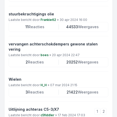
stuurbekrachtigings olie
Laatste bericht door
Frankie62
»
30 apr 2024 16:00
11
Reacties
44533
Weergaves
vervangen achterschokdempers gewone stalen
vering
Laatste bericht door
boes
»
20 apr 2024 22:47
2
Reacties
20252
Weergaves
Wielen
Laatste bericht door
H_H
»
07 mar 2024 21:15
3
Reacties
21422
Weergaves
Uitlijning achteras C5-3/X7
1
2
Laatste bericht door
c5fiddler
»
17 feb 2024 17:03