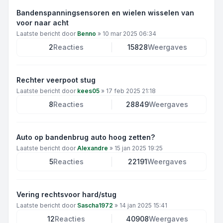
Bandenspanningsensoren en wielen wisselen van
voor naar acht
Laatste bericht door
Benno
»
10 mar 2025 06:34
2
Reacties
15828
Weergaves
Rechter veerpoot stug
Laatste bericht door
kees05
»
17 feb 2025 21:18
8
Reacties
28849
Weergaves
Auto op bandenbrug auto hoog zetten?
Laatste bericht door
Alexandre
»
15 jan 2025 19:25
5
Reacties
22191
Weergaves
Vering rechtsvoor hard/stug
Laatste bericht door
Sascha1972
»
14 jan 2025 15:41
12
Reacties
40908
Weergaves