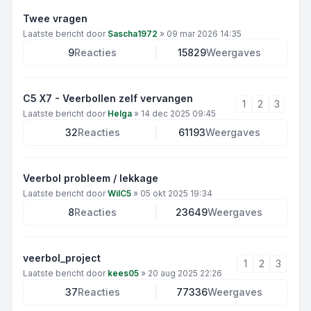
Twee vragen
Laatste bericht door
Sascha1972
»
09 mar 2026 14:35
9
Reacties
15829
Weergaves
C5 X7 - Veerbollen zelf vervangen
1
2
3
Laatste bericht door
Helga
»
14 dec 2025 09:45
32
Reacties
61193
Weergaves
Veerbol probleem / lekkage
Laatste bericht door
WilC5
»
05 okt 2025 19:34
8
Reacties
23649
Weergaves
veerbol_project
1
2
3
Laatste bericht door
kees05
»
20 aug 2025 22:26
37
Reacties
77336
Weergaves