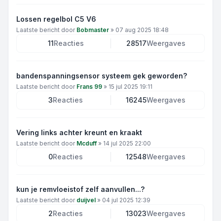
Lossen regelbol C5 V6
Laatste bericht door
Bobmaster
»
07 aug 2025 18:48
11
Reacties
28517
Weergaves
bandenspanningsensor systeem gek geworden?
Laatste bericht door
Frans 99
»
15 jul 2025 19:11
3
Reacties
16245
Weergaves
Vering links achter kreunt en kraakt
Laatste bericht door
Mcduff
»
14 jul 2025 22:00
0
Reacties
12548
Weergaves
kun je remvloeistof zelf aanvullen...?
Laatste bericht door
duijvel
»
04 jul 2025 12:39
2
Reacties
13023
Weergaves