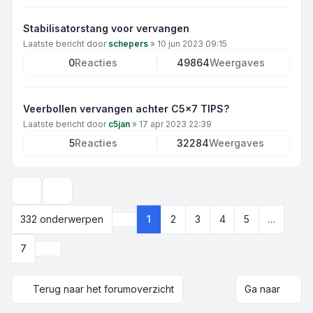
Stabilisatorstang voor vervangen
Laatste bericht door
schepers
»
10 jun 2023 09:15
0
Reacties
49864
Weergaves
Veerbollen vervangen achter C5x7 TIPS?
Laatste bericht door
c5jan
»
17 apr 2023 22:39
5
Reacties
32284
Weergaves
Weergave- en sorteeropties
332 onderwerpen
1
2
3
4
5
…
Pagina
1
van
7
Volgende
7
Terug naar het forumoverzicht
Ga naar