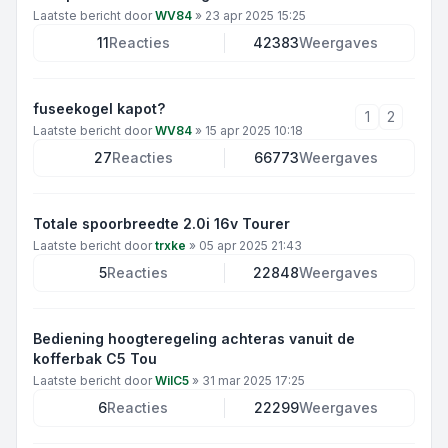
Laatste bericht door
WV84
»
23 apr 2025 15:25
11
Reacties
42383
Weergaves
fuseekogel kapot?
1
2
Laatste bericht door
WV84
»
15 apr 2025 10:18
27
Reacties
66773
Weergaves
Totale spoorbreedte 2.0i 16v Tourer
Laatste bericht door
trxke
»
05 apr 2025 21:43
5
Reacties
22848
Weergaves
Bediening hoogteregeling achteras vanuit de
kofferbak C5 Tou
Laatste bericht door
WilC5
»
31 mar 2025 17:25
6
Reacties
22299
Weergaves