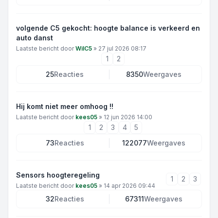
volgende C5 gekocht: hoogte balance is verkeerd en
auto danst
Laatste bericht door
WilC5
»
27 jul 2026 08:17
1
2
25
Reacties
8350
Weergaves
Hij komt niet meer omhoog !!
Laatste bericht door
kees05
»
12 jun 2026 14:00
1
2
3
4
5
73
Reacties
122077
Weergaves
Sensors hoogteregeling
1
2
3
Laatste bericht door
kees05
»
14 apr 2026 09:44
32
Reacties
67311
Weergaves