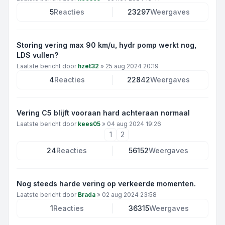
5
Reacties
23297
Weergaves
Storing vering max 90 km/u, hydr pomp werkt nog,
LDS vullen?
Laatste bericht door
hzet32
»
25 aug 2024 20:19
4
Reacties
22842
Weergaves
Vering C5 blijft vooraan hard achteraan normaal
Laatste bericht door
kees05
»
04 aug 2024 19:26
1
2
24
Reacties
56152
Weergaves
Nog steeds harde vering op verkeerde momenten.
Laatste bericht door
Brada
»
02 aug 2024 23:58
1
Reacties
36315
Weergaves