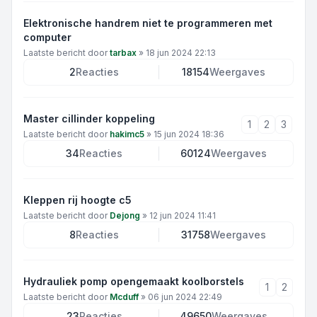
Elektronische handrem niet te programmeren met
computer
Laatste bericht door
tarbax
»
18 jun 2024 22:13
2
Reacties
18154
Weergaves
Master cillinder koppeling
1
2
3
Laatste bericht door
hakimc5
»
15 jun 2024 18:36
34
Reacties
60124
Weergaves
Kleppen rij hoogte c5
Laatste bericht door
Dejong
»
12 jun 2024 11:41
8
Reacties
31758
Weergaves
Hydrauliek pomp opengemaakt koolborstels
1
2
Laatste bericht door
Mcduff
»
06 jun 2024 22:49
23
Reacties
49650
Weergaves