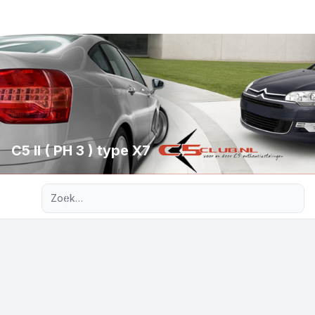
C5 II ( PH 3 ) type X7
Uitgebreid zoeken