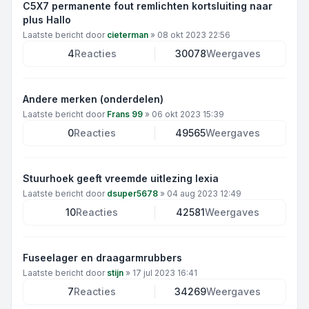
C5X7 permanente fout remlichten kortsluiting naar
plus Hallo
Laatste bericht door
cieterman
»
08 okt 2023 22:56
4
Reacties
30078
Weergaves
Andere merken (onderdelen)
Laatste bericht door
Frans 99
»
06 okt 2023 15:39
0
Reacties
49565
Weergaves
Stuurhoek geeft vreemde uitlezing lexia
Laatste bericht door
dsuper5678
»
04 aug 2023 12:49
10
Reacties
42581
Weergaves
Fuseelager en draagarmrubbers
Laatste bericht door
stijn
»
17 jul 2023 16:41
7
Reacties
34269
Weergaves