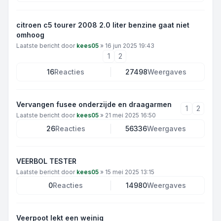
citroen c5 tourer 2008 2.0 liter benzine gaat niet
omhoog
Laatste bericht door
kees05
»
16 jun 2025 19:43
1
2
16
Reacties
27498
Weergaves
Vervangen fusee onderzijde en draagarmen
1
2
Laatste bericht door
kees05
»
21 mei 2025 16:50
26
Reacties
56336
Weergaves
VEERBOL TESTER
Laatste bericht door
kees05
»
15 mei 2025 13:15
0
Reacties
14980
Weergaves
Veerpoot lekt een weinig