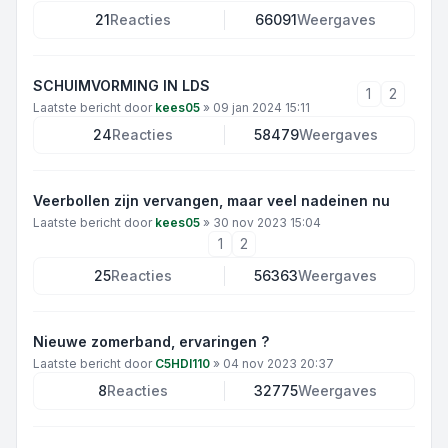
21
Reacties
66091
Weergaves
SCHUIMVORMING IN LDS
1
2
Laatste bericht door
kees05
»
09 jan 2024 15:11
24
Reacties
58479
Weergaves
Veerbollen zijn vervangen, maar veel nadeinen nu
Laatste bericht door
kees05
»
30 nov 2023 15:04
1
2
25
Reacties
56363
Weergaves
Nieuwe zomerband, ervaringen ?
Laatste bericht door
C5HDI110
»
04 nov 2023 20:37
8
Reacties
32775
Weergaves