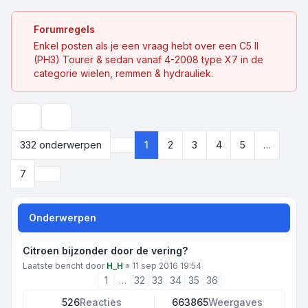
Forumregels
Enkel posten als je een vraag hebt over een C5 II
(PH3) Tourer & sedan vanaf 4-2008 type X7 in de
categorie wielen, remmen & hydrauliek.
Zoek
332 onderwerpen
1
2
3
4
5
…
Pagina
1
van
7
Volgende
7
Onderwerpen
Citroen bijzonder door de vering?
Laatste bericht door
H_H
»
11 sep 2016 19:54
1
…
32
33
34
35
36
526
Reacties
663865
Weergaves