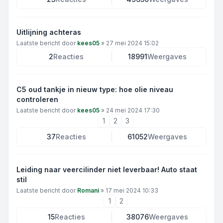
Uitlijning achteras
Laatste bericht door
kees05
»
27 mei 2024 15:02
2
Reacties
18991
Weergaves
C5 oud tankje in nieuw type: hoe olie niveau
controleren
Laatste bericht door
kees05
»
24 mei 2024 17:30
1
2
3
37
Reacties
61052
Weergaves
Leiding naar veercilinder niet leverbaar! Auto staat
stil
Laatste bericht door
Romani
»
17 mei 2024 10:33
1
2
15
Reacties
38076
Weergaves