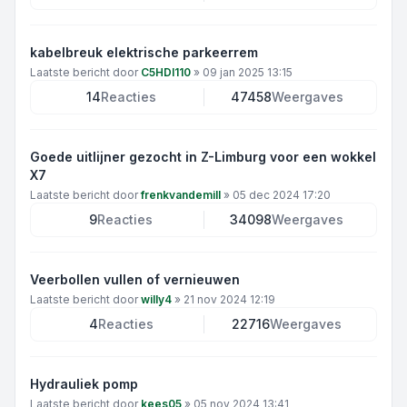
kabelbreuk elektrische parkeerrem
Laatste bericht door
C5HDI110
»
09 jan 2025 13:15
14
Reacties
47458
Weergaves
Goede uitlijner gezocht in Z-Limburg voor een wokkel
X7
Laatste bericht door
frenkvandemill
»
05 dec 2024 17:20
9
Reacties
34098
Weergaves
Veerbollen vullen of vernieuwen
Laatste bericht door
willy4
»
21 nov 2024 12:19
4
Reacties
22716
Weergaves
Hydrauliek pomp
Laatste bericht door
kees05
»
05 nov 2024 13:41