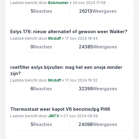
Laatste bericht door
Bobmaster
»
24 nov 2024 17:56
5
Reacties
26213
Weergaves
Eolys 176: nieuw alternatief of gewoon weer Walker?
Laatste bericht door
Mcduff
»
17 nov 2024 19:44
0
Reacties
24385
Weergaves
roetfilter eolys bijvullen: mag het een onsje minder
zijn?
Laatste bericht door
Mcduff
»
17 nov 2024 19:32
6
Reacties
32399
Weergaves
Thermostaat weer kapot V6 benzine/lpg PHIII
Laatste bericht door
JMTV
»
07 nov 2024 09:06
5
Reacties
24098
Weergaves