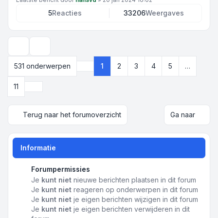
5
Reacties
33206
Weergaves
Weergave- en sorteeropties
531 onderwerpen
1
2
3
4
5
…
Pagina
1
van
11
Volgende
11
Terug naar het forumoverzicht
Ga naar
Informatie
Forumpermissies
Je
kunt niet
nieuwe berichten plaatsen in dit forum
Je
kunt niet
reageren op onderwerpen in dit forum
Je
kunt niet
je eigen berichten wijzigen in dit forum
Je
kunt niet
je eigen berichten verwijderen in dit