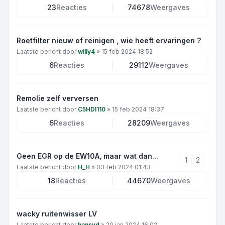
23
Reacties
74678
Weergaves
Roetfilter nieuw of reinigen , wie heeft ervaringen ?
Laatste bericht door
willy4
»
15 feb 2024 18:52
6
Reacties
29112
Weergaves
Remolie zelf verversen
Laatste bericht door
C5HDI110
»
15 feb 2024 18:37
6
Reacties
28209
Weergaves
Geen EGR op de EW10A, maar wat dan...
1
2
Laatste bericht door
H_H
»
03 feb 2024 01:43
18
Reacties
44670
Weergaves
wacky ruitenwisser LV
Laatste bericht door
hansvd
»
20 jan 2024 16:02