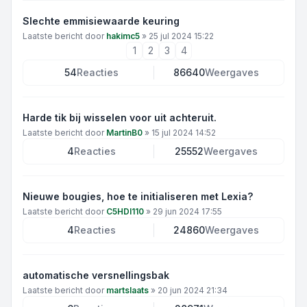
Slechte emmisiewaarde keuring
Laatste bericht door
hakimc5
»
25 jul 2024 15:22
1
2
3
4
54
Reacties
86640
Weergaves
Harde tik bij wisselen voor uit achteruit.
Laatste bericht door
MartinB0
»
15 jul 2024 14:52
4
Reacties
25552
Weergaves
Nieuwe bougies, hoe te initialiseren met Lexia?
Laatste bericht door
C5HDI110
»
29 jun 2024 17:55
4
Reacties
24860
Weergaves
automatische versnellingsbak
Laatste bericht door
martslaats
»
20 jun 2024 21:34