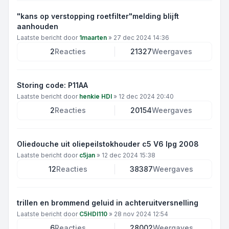
"kans op verstopping roetfilter"melding blijft
aanhouden
Laatste bericht door
1maarten
»
27 dec 2024 14:36
2
Reacties
21327
Weergaves
Storing code: P11AA
Laatste bericht door
henkie HDI
»
12 dec 2024 20:40
2
Reacties
20154
Weergaves
Oliedouche uit oliepeilstokhouder c5 V6 lpg 2008
Laatste bericht door
c5jan
»
12 dec 2024 15:38
12
Reacties
38387
Weergaves
trillen en brommend geluid in achteruitversnelling
Laatste bericht door
C5HDI110
»
28 nov 2024 12:54
6
Reacties
28002
Weergaves