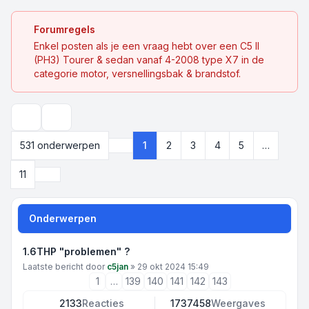
Forumregels
Enkel posten als je een vraag hebt over een C5 II
(PH3) Tourer & sedan vanaf 4-2008 type X7 in de
categorie motor, versnellingsbak & brandstof.
Zoek
531 onderwerpen
1
2
3
4
5
…
Pagina
1
van
11
Volgende
11
Onderwerpen
1.6THP "problemen" ?
Laatste bericht door
c5jan
»
29 okt 2024 15:49
1
…
139
140
141
142
143
2133
Reacties
1737458
Weergaves