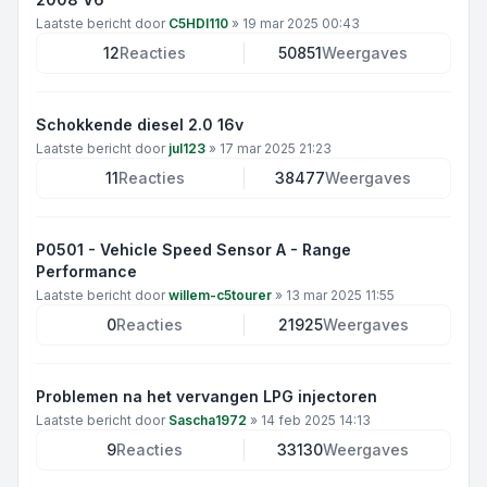
Laatste bericht door
C5HDI110
»
19 mar 2025 00:43
12
Reacties
50851
Weergaves
Schokkende diesel 2.0 16v
Laatste bericht door
jul123
»
17 mar 2025 21:23
11
Reacties
38477
Weergaves
P0501 - Vehicle Speed Sensor A - Range
Performance
Laatste bericht door
willem-c5tourer
»
13 mar 2025 11:55
0
Reacties
21925
Weergaves
Problemen na het vervangen LPG injectoren
Laatste bericht door
Sascha1972
»
14 feb 2025 14:13
9
Reacties
33130
Weergaves