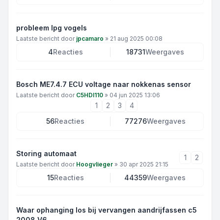
probleem lpg vogels
Laatste bericht door
jpcamaro
»
21 aug 2025 00:08
4
Reacties
18731
Weergaves
Bosch ME7.4.7 ECU voltage naar nokkenas sensor
Laatste bericht door
C5HDI110
»
04 jun 2025 13:06
1
2
3
4
56
Reacties
77276
Weergaves
Storing automaat
1
2
Laatste bericht door
Hoogvlieger
»
30 apr 2025 21:15
15
Reacties
44359
Weergaves
Waar ophanging los bij vervangen aandrijfassen c5
2008 V6