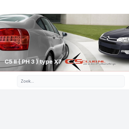
C5 II ( PH 3 ) type X7
Uitgebreid zoeken