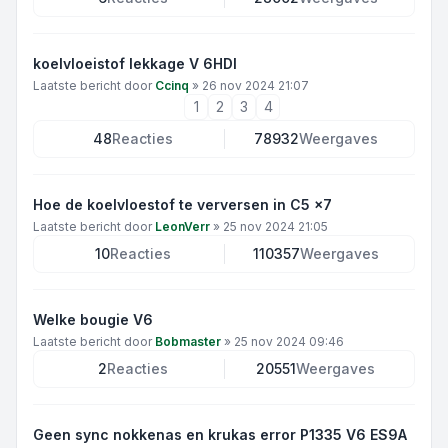
koelvloeistof lekkage V 6HDI
Laatste bericht door
Ccinq
»
26 nov 2024 21:07
1
2
3
4
48
Reacties
78932
Weergaves
Hoe de koelvloestof te verversen in C5 x7
Laatste bericht door
LeonVerr
»
25 nov 2024 21:05
10
Reacties
110357
Weergaves
Welke bougie V6
Laatste bericht door
Bobmaster
»
25 nov 2024 09:46
2
Reacties
20551
Weergaves
Geen sync nokkenas en krukas error P1335 V6 ES9A