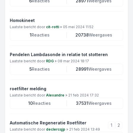
6
Reacties
28971
Weergaves
Homokineet
Laatste bericht door
cit-rotti
»
05 mei 2024 11:52
1
Reacties
20738
Weergaves
Pendelen Lambdasonde in relatie tot stotteren
Laatste bericht door
RDG
»
08 mar 2024 18:17
5
Reacties
28991
Weergaves
roetfilter melding
Laatste bericht door
Alexandre
»
21 feb 2024 17:32
10
Reacties
37531
Weergaves
Automatische Regeneratie Roetfilter
1
2
Laatste bericht door
declercqjp
»
21 feb 2024 13:49