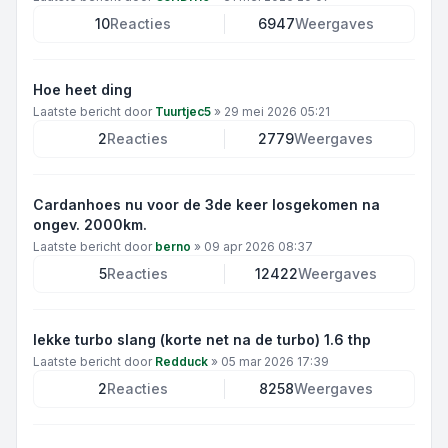
10
Reacties
6947
Weergaves
Hoe heet ding
Laatste bericht door
Tuurtjec5
»
29 mei 2026 05:21
2
Reacties
2779
Weergaves
Cardanhoes nu voor de 3de keer losgekomen na
ongev. 2000km.
Laatste bericht door
berno
»
09 apr 2026 08:37
5
Reacties
12422
Weergaves
lekke turbo slang (korte net na de turbo) 1.6 thp
Laatste bericht door
Redduck
»
05 mar 2026 17:39
2
Reacties
8258
Weergaves