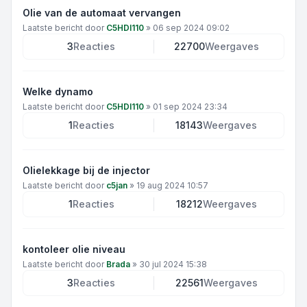
Olie van de automaat vervangen
Laatste bericht door
C5HDI110
»
06 sep 2024 09:02
3
Reacties
22700
Weergaves
Welke dynamo
Laatste bericht door
C5HDI110
»
01 sep 2024 23:34
1
Reacties
18143
Weergaves
Olielekkage bij de injector
Laatste bericht door
c5jan
»
19 aug 2024 10:57
1
Reacties
18212
Weergaves
kontoleer olie niveau
Laatste bericht door
Brada
»
30 jul 2024 15:38
3
Reacties
22561
Weergaves