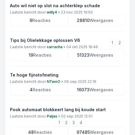
Auto wil niet op slot na achterklep schade
Laatste bericht door
willy4
»
23 nov 2025 19:50
9
Reacties
28810
Weergaves
Tips bij Olielekkage oplossen V6
1
2
Laatste bericht door
carracha
»
04 okt 2025 18:49
19
Reacties
51323
Weergaves
Te hoge fijnstofmeting
Laatste bericht door
NTwoO
»
06 sep 2025 22:16
4
Reacties
16073
Weergaves
Pook automaat blokkeert lang bij koude start
Laatste bericht door
Paljas
»
02 sep 2025 12:01
1
2
3
4
48
Reacties
97485
Weergaves