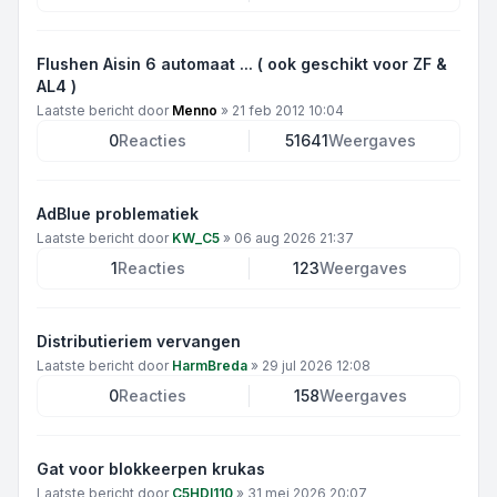
Flushen Aisin 6 automaat ... ( ook geschikt voor ZF &
AL4 )
Laatste bericht door
Menno
»
21 feb 2012 10:04
0
Reacties
51641
Weergaves
AdBlue problematiek
Laatste bericht door
KW_C5
»
06 aug 2026 21:37
1
Reacties
123
Weergaves
Distributieriem vervangen
Laatste bericht door
HarmBreda
»
29 jul 2026 12:08
0
Reacties
158
Weergaves
Gat voor blokkeerpen krukas
Laatste bericht door
C5HDI110
»
31 mei 2026 20:07