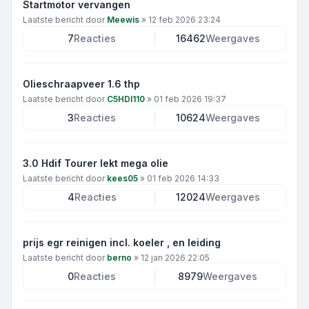
Startmotor vervangen
Laatste bericht door
Meewis
»
12 feb 2026 23:24
7
Reacties
16462
Weergaves
Olieschraapveer 1.6 thp
Laatste bericht door
C5HDI110
»
01 feb 2026 19:37
3
Reacties
10624
Weergaves
3.0 Hdif Tourer lekt mega olie
Laatste bericht door
kees05
»
01 feb 2026 14:33
4
Reacties
12024
Weergaves
prijs egr reinigen incl. koeler , en leiding
Laatste bericht door
berno
»
12 jan 2026 22:05
0
Reacties
8979
Weergaves