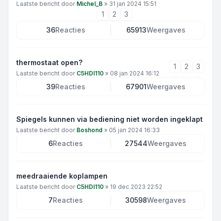
Laatste bericht door
Michel_B
»
31 jan 2024 15:51
1
2
3
36
Reacties
65913
Weergaves
thermostaat open?
1
2
3
Laatste bericht door
C5HDI110
»
08 jan 2024 16:12
39
Reacties
67901
Weergaves
Spiegels kunnen via bediening niet worden ingeklapt
Laatste bericht door
Boshond
»
05 jan 2024 16:33
6
Reacties
27544
Weergaves
meedraaiende koplampen
Laatste bericht door
C5HDI110
»
19 dec 2023 22:52
7
Reacties
30598
Weergaves