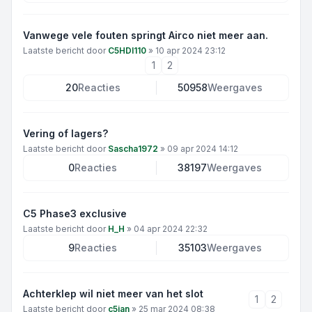
Vanwege vele fouten springt Airco niet meer aan.
Laatste bericht door
C5HDI110
»
10 apr 2024 23:12
1
2
20
Reacties
50958
Weergaves
Vering of lagers?
Laatste bericht door
Sascha1972
»
09 apr 2024 14:12
0
Reacties
38197
Weergaves
C5 Phase3 exclusive
Laatste bericht door
H_H
»
04 apr 2024 22:32
9
Reacties
35103
Weergaves
Achterklep wil niet meer van het slot
1
2
Laatste bericht door
c5jan
»
25 mar 2024 08:38