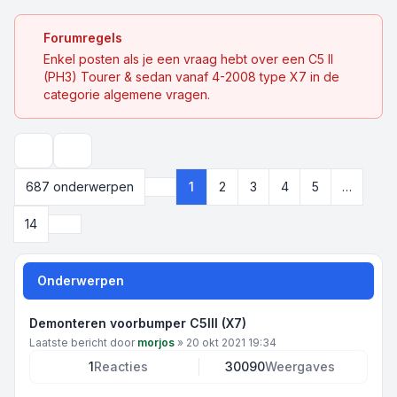
Forumregels
Enkel posten als je een vraag hebt over een C5 II
(PH3) Tourer & sedan vanaf 4-2008 type X7 in de
categorie algemene vragen.
Zoek
687 onderwerpen
1
2
3
4
5
…
Pagina
1
van
14
Volgende
14
Onderwerpen
Demonteren voorbumper C5III (X7)
Laatste bericht door
morjos
»
20 okt 2021 19:34
1
Reacties
30090
Weergaves