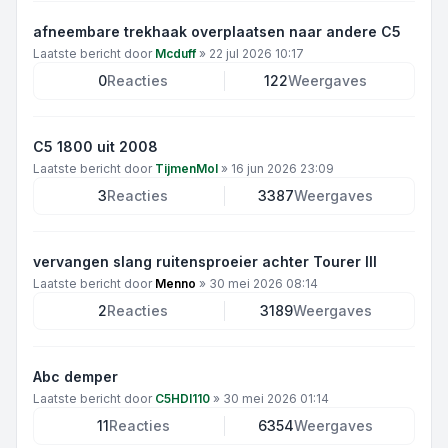
afneembare trekhaak overplaatsen naar andere C5
Laatste bericht door
Mcduff
»
22 jul 2026 10:17
0
Reacties
122
Weergaves
C5 1800 uit 2008
Laatste bericht door
TijmenMol
»
16 jun 2026 23:09
3
Reacties
3387
Weergaves
vervangen slang ruitensproeier achter Tourer III
Laatste bericht door
Menno
»
30 mei 2026 08:14
2
Reacties
3189
Weergaves
Abc demper
Laatste bericht door
C5HDI110
»
30 mei 2026 01:14
11
Reacties
6354
Weergaves