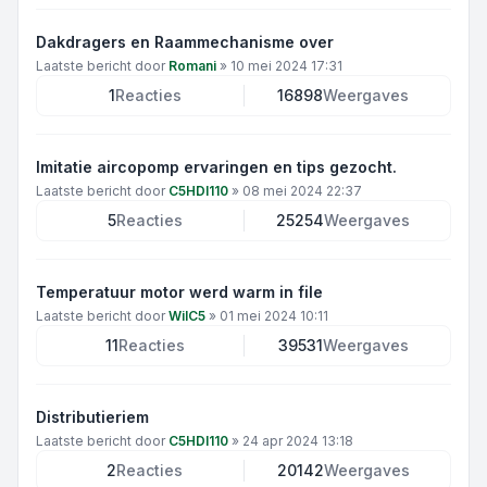
Dakdragers en Raammechanisme over
Laatste bericht door
Romani
»
10 mei 2024 17:31
1
Reacties
16898
Weergaves
Imitatie aircopomp ervaringen en tips gezocht.
Laatste bericht door
C5HDI110
»
08 mei 2024 22:37
5
Reacties
25254
Weergaves
Temperatuur motor werd warm in file
Laatste bericht door
WilC5
»
01 mei 2024 10:11
11
Reacties
39531
Weergaves
Distributieriem
Laatste bericht door
C5HDI110
»
24 apr 2024 13:18
2
Reacties
20142
Weergaves