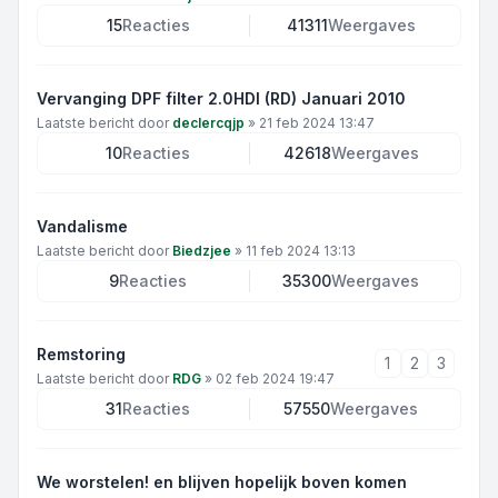
15
Reacties
41311
Weergaves
Vervanging DPF filter 2.0HDI (RD) Januari 2010
Laatste bericht door
declercqjp
»
21 feb 2024 13:47
10
Reacties
42618
Weergaves
Vandalisme
Laatste bericht door
Biedzjee
»
11 feb 2024 13:13
9
Reacties
35300
Weergaves
Remstoring
1
2
3
Laatste bericht door
RDG
»
02 feb 2024 19:47
31
Reacties
57550
Weergaves
We worstelen! en blijven hopelijk boven komen