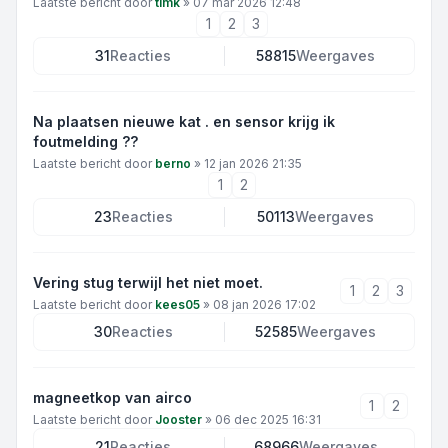
Laatste bericht door
timk
»
07 mar 2026 12:48
1
2
3
31
Reacties
58815
Weergaves
Na plaatsen nieuwe kat . en sensor krijg ik
foutmelding ??
Laatste bericht door
berno
»
12 jan 2026 21:35
1
2
23
Reacties
50113
Weergaves
Vering stug terwijl het niet moet.
1
2
3
Laatste bericht door
kees05
»
08 jan 2026 17:02
30
Reacties
52585
Weergaves
magneetkop van airco
1
2
Laatste bericht door
Jooster
»
06 dec 2025 16:31
21
Reacties
68966
Weergaves