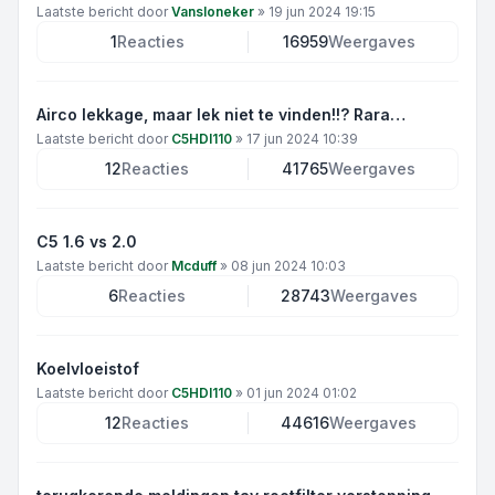
Laatste bericht door
Vansloneker
»
19 jun 2024 19:15
1
Reacties
16959
Weergaves
Airco lekkage, maar lek niet te vinden!!? Rara…
Laatste bericht door
C5HDI110
»
17 jun 2024 10:39
12
Reacties
41765
Weergaves
C5 1.6 vs 2.0
Laatste bericht door
Mcduff
»
08 jun 2024 10:03
6
Reacties
28743
Weergaves
Koelvloeistof
Laatste bericht door
C5HDI110
»
01 jun 2024 01:02
12
Reacties
44616
Weergaves