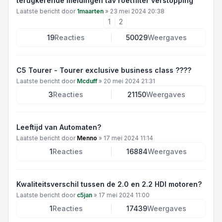
terugkerende meldingen tav roetfilter verstopping
Laatste bericht door
1maarten
»
23 mei 2024 20:38
1
2
19
Reacties
50029
Weergaves
C5 Tourer - Tourer exclusive business class ????
Laatste bericht door
Mcduff
»
20 mei 2024 21:31
3
Reacties
21150
Weergaves
Leeftijd van Automaten?
Laatste bericht door
Menno
»
17 mei 2024 11:14
1
Reacties
16884
Weergaves
Kwaliteitsverschil tussen de 2.0 en 2.2 HDI motoren?
Laatste bericht door
c5jan
»
17 mei 2024 11:00
1
Reacties
17439
Weergaves