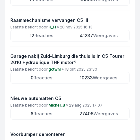
Raammechanisme vervangen C5 III
Laatste bericht door
H_H
»
20 nov 2025 16:13
12
Reacties
41237
Weergaves
Garage nabij Zuid-Limburg die thuis is in C5 Tourer
2010 Hydraulique THP motor?
Laatste bericht door
gctwnl
»
18 okt 2025 23:30
0
Reacties
10233
Weergaves
Nieuwe automatten C5
Laatste bericht door
Michel_B
»
29 aug 2025 17:07
8
Reacties
27406
Weergaves
Voorbumper demonteren