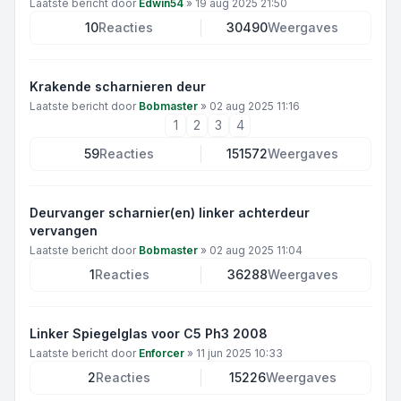
Laatste bericht door
Edwin54
»
19 aug 2025 21:50
10
Reacties
30490
Weergaves
Krakende scharnieren deur
Laatste bericht door
Bobmaster
»
02 aug 2025 11:16
1
2
3
4
59
Reacties
151572
Weergaves
Deurvanger scharnier(en) linker achterdeur
vervangen
Laatste bericht door
Bobmaster
»
02 aug 2025 11:04
1
Reacties
36288
Weergaves
Linker Spiegelglas voor C5 Ph3 2008
Laatste bericht door
Enforcer
»
11 jun 2025 10:33
2
Reacties
15226
Weergaves