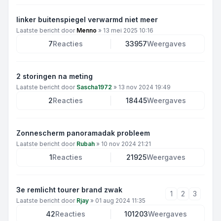
linker buitenspiegel verwarmd niet meer
Laatste bericht door
Menno
»
13 mei 2025 10:16
7
Reacties
33957
Weergaves
2 storingen na meting
Laatste bericht door
Sascha1972
»
13 nov 2024 19:49
2
Reacties
18445
Weergaves
Zonnescherm panoramadak probleem
Laatste bericht door
Rubah
»
10 nov 2024 21:21
1
Reacties
21925
Weergaves
3e remlicht tourer brand zwak
1
2
3
Laatste bericht door
Rjay
»
01 aug 2024 11:35
42
Reacties
101203
Weergaves