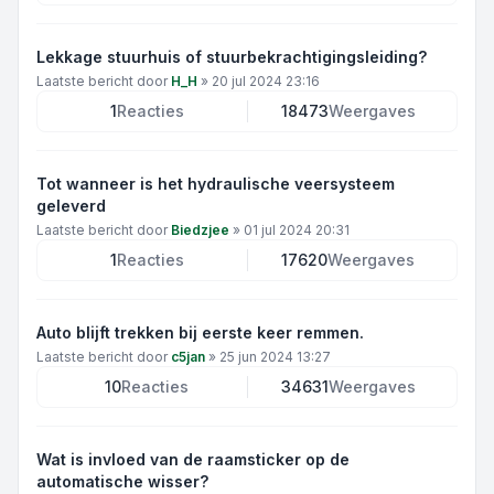
Lekkage stuurhuis of stuurbekrachtigingsleiding?
Laatste bericht door
H_H
»
20 jul 2024 23:16
1
Reacties
18473
Weergaves
Tot wanneer is het hydraulische veersysteem
geleverd
Laatste bericht door
Biedzjee
»
01 jul 2024 20:31
1
Reacties
17620
Weergaves
Auto blijft trekken bij eerste keer remmen.
Laatste bericht door
c5jan
»
25 jun 2024 13:27
10
Reacties
34631
Weergaves
Wat is invloed van de raamsticker op de
automatische wisser?