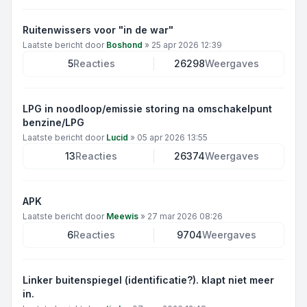
Ruitenwissers voor "in de war"
Laatste bericht door
Boshond
»
25 apr 2026 12:39
5
Reacties
26298
Weergaves
LPG in noodloop/emissie storing na omschakelpunt
benzine/LPG
Laatste bericht door
Lucid
»
05 apr 2026 13:55
13
Reacties
26374
Weergaves
APK
Laatste bericht door
Meewis
»
27 mar 2026 08:26
6
Reacties
9704
Weergaves
Linker buitenspiegel (identificatie?). klapt niet meer
in.