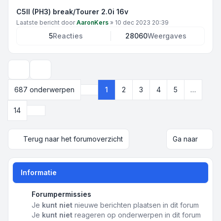
C5II (PH3) break/Tourer 2.0i 16v
Laatste bericht door
AaronKers
»
10 dec 2023 20:39
5
Reacties
28060
Weergaves
Weergave- en sorteeropties
687 onderwerpen
1
2
3
4
5
…
Pagina
1
van
14
Volgende
14
Terug naar het forumoverzicht
Ga naar
Informatie
Forumpermissies
Je
kunt niet
nieuwe berichten plaatsen in dit forum
Je
kunt niet
reageren op onderwerpen in dit forum