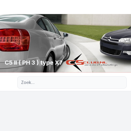
C5 II ( PH 3 ) type X7
Uitgebreid zoeken