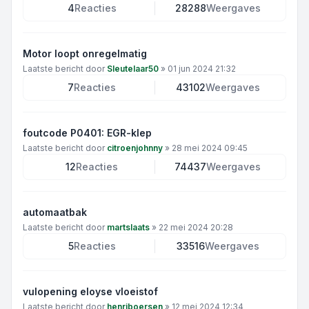
4
Reacties
28288
Weergaves
Motor loopt onregelmatig
Laatste bericht door
Sleutelaar50
»
01 jun 2024 21:32
7
Reacties
43102
Weergaves
foutcode P0401: EGR-klep
Laatste bericht door
citroenjohnny
»
28 mei 2024 09:45
12
Reacties
74437
Weergaves
automaatbak
Laatste bericht door
martslaats
»
22 mei 2024 20:28
5
Reacties
33516
Weergaves
vulopening eloyse vloeistof
Laatste bericht door
henriboersen
»
12 mei 2024 12:34