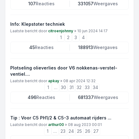
107
Reacties
331057
Weergaves
Info: Klepstoter techniek
Laatste bericht door
citroenjohnny
»
10 jun 2024 14:17
1
2
3
4
45
Reacties
188913
Weergaves
Plotseling olieverlies door V6 nokkenas-verstel-
ventiel....
Laatste bericht door
apkay
»
08 apr 2024 12:32
1
…
30
31
32
33
34
496
Reacties
681337
Weergaves
Tip : Voor C5 PH1/2 & C5-3 automaat rijders ...
Laatste bericht door
arthur00
»
08 aug 2023 00:01
1
…
23
24
25
26
27