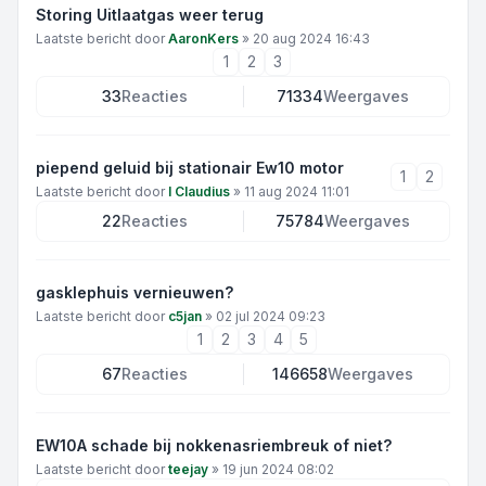
Storing Uitlaatgas weer terug
Laatste bericht door
AaronKers
»
20 aug 2024 16:43
1
2
3
33
Reacties
71334
Weergaves
piepend geluid bij stationair Ew10 motor
1
2
Laatste bericht door
I Claudius
»
11 aug 2024 11:01
22
Reacties
75784
Weergaves
gasklephuis vernieuwen?
Laatste bericht door
c5jan
»
02 jul 2024 09:23
1
2
3
4
5
67
Reacties
146658
Weergaves
EW10A schade bij nokkenasriembreuk of niet?
Laatste bericht door
teejay
»
19 jun 2024 08:02