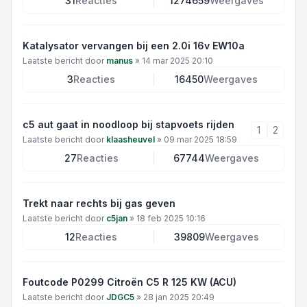
31
Reacties
1274659
Weergaves
Katalysator vervangen bij een 2.0i 16v EW10a
Laatste bericht door
manus
»
14 mar 2025 20:10
3
Reacties
16450
Weergaves
c5 aut gaat in noodloop bij stapvoets rijden
1
2
Laatste bericht door
klaasheuvel
»
09 mar 2025 18:59
27
Reacties
67744
Weergaves
Trekt naar rechts bij gas geven
Laatste bericht door
c5jan
»
18 feb 2025 10:16
12
Reacties
39809
Weergaves
Foutcode P0299 Citroën C5 R 125 KW (ACU)
Laatste bericht door
JDGC5
»
28 jan 2025 20:49