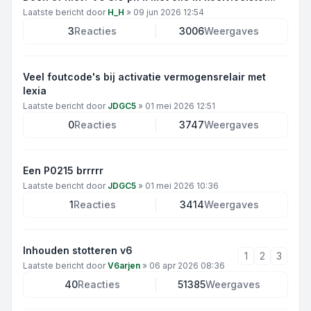
Laatste bericht door
H_H
»
09 jun 2026 12:54
3
Reacties
3006
Weergaves
Veel foutcode's bij activatie vermogensrelair met
lexia
Laatste bericht door
JDGC5
»
01 mei 2026 12:51
0
Reacties
3747
Weergaves
Een P0215 brrrrr
Laatste bericht door
JDGC5
»
01 mei 2026 10:36
1
Reacties
3414
Weergaves
Inhouden stotteren v6
1
2
3
Laatste bericht door
V6arjen
»
06 apr 2026 08:36
40
Reacties
51385
Weergaves