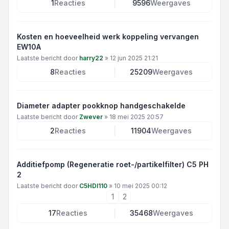
1
Reacties
9596
Weergaves
Kosten en hoeveelheid werk koppeling vervangen
EW10A
Laatste bericht door
harry22
»
12 jun 2025 21:21
8
Reacties
25209
Weergaves
Diameter adapter pookknop handgeschakelde
Laatste bericht door
Zwever
»
18 mei 2025 20:57
2
Reacties
11904
Weergaves
Additiefpomp (Regeneratie roet-/partikelfilter) C5 PH
2
Laatste bericht door
C5HDI110
»
10 mei 2025 00:12
1
2
17
Reacties
35468
Weergaves