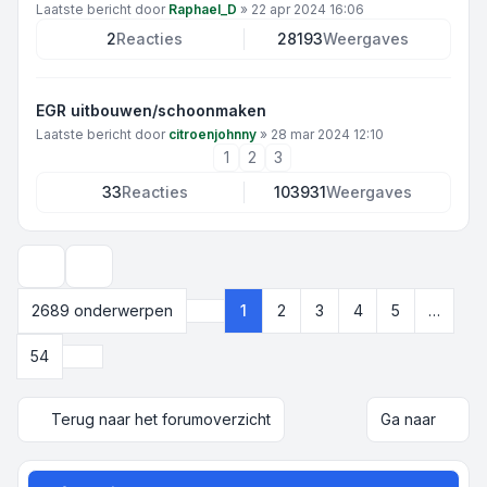
Laatste bericht door
Raphael_D
»
22 apr 2024 16:06
2
Reacties
28193
Weergaves
EGR uitbouwen/schoonmaken
Laatste bericht door
citroenjohnny
»
28 mar 2024 12:10
1
2
3
33
Reacties
103931
Weergaves
Weergave- en sorteeropties
2689 onderwerpen
1
2
3
4
5
…
Pagina
1
van
54
Volgende
54
Terug naar het forumoverzicht
Ga naar