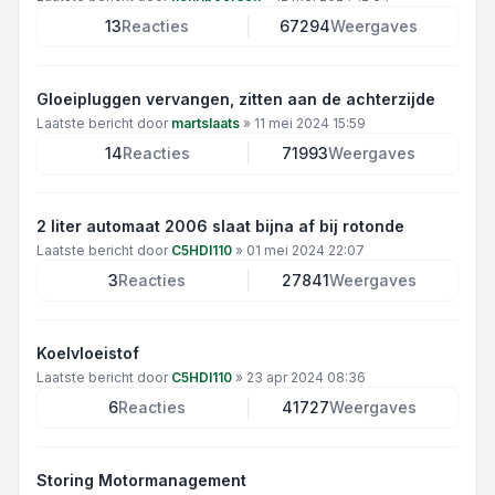
13
Reacties
67294
Weergaves
Gloeipluggen vervangen, zitten aan de achterzijde
Laatste bericht door
martslaats
»
11 mei 2024 15:59
14
Reacties
71993
Weergaves
2 liter automaat 2006 slaat bijna af bij rotonde
Laatste bericht door
C5HDI110
»
01 mei 2024 22:07
3
Reacties
27841
Weergaves
Koelvloeistof
Laatste bericht door
C5HDI110
»
23 apr 2024 08:36
6
Reacties
41727
Weergaves
Storing Motormanagement