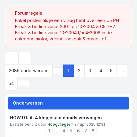
Forumregels
Enkel posten als je een vraag hebt over een C5 PH1
Break & berline vanaf 2001 t/m 10-2004 & C5 PH2
Break & berline vanaf 10-2004 t/m 4-2008 in de
categorie motor, versnellingsbak & brandstof.
Zoek
2689 onderwerpen
1
2
3
4
5
…
Pagina
1
van
54
Volgende
54
Onderwerpen
HOWTO: AL4 klepjes/solenoids vervangen
Laatste bericht door
Hoogvlieger
»
27 apr 2025 12:31
1
…
4
5
6
7
8