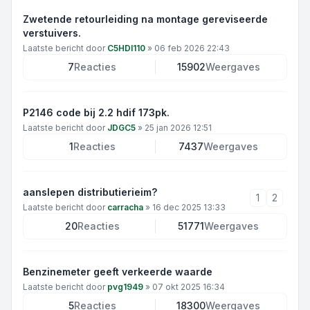
Zwetende retourleiding na montage gereviseerde
verstuivers.
Laatste bericht door
C5HDI110
»
06 feb 2026 22:43
7
Reacties
15902
Weergaves
P2146 code bij 2.2 hdif 173pk.
Laatste bericht door
JDGC5
»
25 jan 2026 12:51
1
Reacties
7437
Weergaves
aanslepen distributierieim?
1
2
Laatste bericht door
carracha
»
16 dec 2025 13:33
20
Reacties
51771
Weergaves
Benzinemeter geeft verkeerde waarde
Laatste bericht door
pvg1949
»
07 okt 2025 16:34
5
Reacties
18300
Weergaves