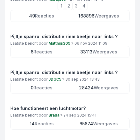
1
2
3
4
49
Reacties
168896
Weergaves
Pijltje spanrol distributie riem beetje naar links ?
Laatste bericht door
Matthijs309
»
06 nov 2024 11:09
6
Reacties
33113
Weergaves
Pijltje spanrol distributie riem beetje naar links ?
Laatste bericht door
JDGC5
»
30 sep 2024 13:43
0
Reacties
28424
Weergaves
Hoe functioneert een luchtmotor?
Laatste bericht door
Brada
»
24 sep 2024 15:41
14
Reacties
65874
Weergaves