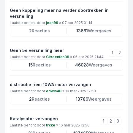
Geen koppeling meer na verder doortrekken in
versnelling
Laatste bericht door
jean99
»
07 apr 2025 01:14
2
Reacties
13661
Weergaves
Geen 5e versnelling meer
1
2
Laatste bericht door
Citroenfan39
»
05 apr 2025 21:44
15
Reacties
46028
Weergaves
distributie riem 10WA motor vervangen
Laatste bericht door
edwin48
»
19 mar 2025 12:58
2
Reacties
13786
Weergaves
Katalysator vervangen
1
2
3
Laatste bericht door
trxke
»
16 mar 2025 12:50