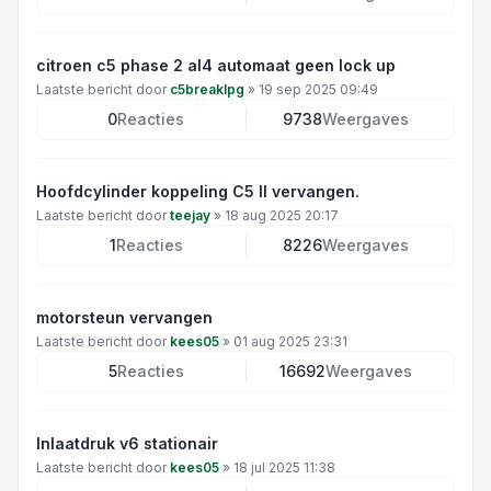
citroen c5 phase 2 al4 automaat geen lock up
Laatste bericht door
c5breaklpg
»
19 sep 2025 09:49
0
Reacties
9738
Weergaves
Hoofdcylinder koppeling C5 II vervangen.
Laatste bericht door
teejay
»
18 aug 2025 20:17
1
Reacties
8226
Weergaves
motorsteun vervangen
Laatste bericht door
kees05
»
01 aug 2025 23:31
5
Reacties
16692
Weergaves
Inlaatdruk v6 stationair
Laatste bericht door
kees05
»
18 jul 2025 11:38