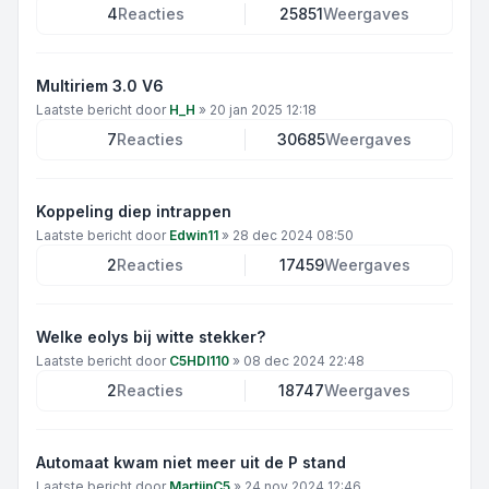
4
Reacties
25851
Weergaves
Multiriem 3.0 V6
Laatste bericht door
H_H
»
20 jan 2025 12:18
7
Reacties
30685
Weergaves
Koppeling diep intrappen
Laatste bericht door
Edwin11
»
28 dec 2024 08:50
2
Reacties
17459
Weergaves
Welke eolys bij witte stekker?
Laatste bericht door
C5HDI110
»
08 dec 2024 22:48
2
Reacties
18747
Weergaves
Automaat kwam niet meer uit de P stand
Laatste bericht door
MartijnC5
»
24 nov 2024 12:46