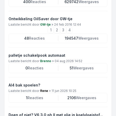
400
Reacties
629742
Weergaves
Ontwikkeling OilSaver door GW-tje
Laatste bericht door
GW-tje
»
24 feb 2016 12:44
1
2
3
4
48
Reacties
194547
Weergaves
palletje schakelpook automaat
Laatste bericht door
Brenno
»
04 aug 2026 14:52
0
Reacties
51
Weergaves
Al4 bak spoelen?
Laatste bericht door
Rene
»
11 jun 2026 10:25
1
Reacties
2106
Weergaves
Doen of niet? V6 3.0 ph II met olie in koelvloeistof...