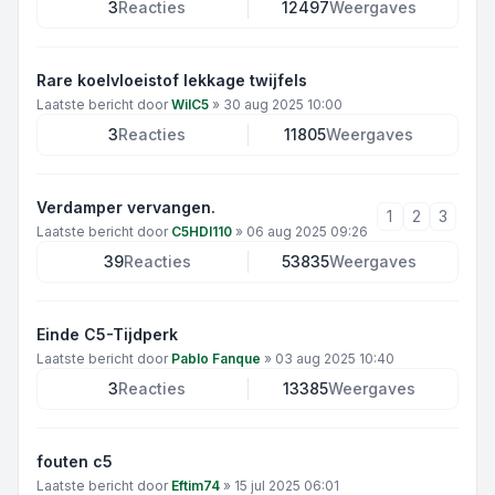
3
Reacties
12497
Weergaves
Rare koelvloeistof lekkage twijfels
Laatste bericht door
WilC5
»
30 aug 2025 10:00
3
Reacties
11805
Weergaves
Verdamper vervangen.
1
2
3
Laatste bericht door
C5HDI110
»
06 aug 2025 09:26
39
Reacties
53835
Weergaves
Einde C5-Tijdperk
Laatste bericht door
Pablo Fanque
»
03 aug 2025 10:40
3
Reacties
13385
Weergaves
fouten c5
Laatste bericht door
Eftim74
»
15 jul 2025 06:01