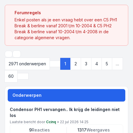
Forumregels
Enkel posten als je een vraag hebt over een C5 PH1
Break & berline vanaf 2001 t/m 10-2004 & C5 PH2
Break & berline vanaf 10-2004 t/m 4-2008 in de
categorie algemene vragen.
Zoek
2971 onderwerpen
1
2
3
4
5
…
Pagina
1
van
60
Volgende
60
Onderwerpen
Condensor PH1 vervangen.. Ik krijg de leidingen niet
los
Laatste bericht door
Ccinq
»
22 jul 2026 14:25
9
Reacties
1317
Weergaves