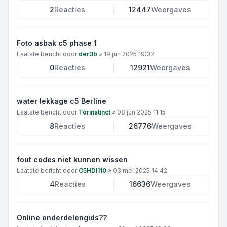
2
Reacties
12447
Weergaves
Foto asbak c5 phase 1
Laatste bericht door
der3b
»
19 jun 2025 19:02
0
Reacties
12921
Weergaves
water lekkage c5 Berline
Laatste bericht door
Torinstinct
»
08 jun 2025 11:15
8
Reacties
26776
Weergaves
fout codes niet kunnen wissen
Laatste bericht door
C5HDI110
»
03 mei 2025 14:42
4
Reacties
16636
Weergaves
Online onderdelengids??