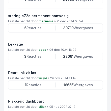
storing c72d permanent aanwezig
Laatste bericht door
dfennema
»
21 dec 2024 05:54
6
Reacties
30719
Weergaves
Lekkage
Laatste bericht door
boes
»
06 dec 2024 16:07
3
Reacties
22061
Weergaves
Deurklink zit los
Laatste bericht door
willy4
»
29 nov 2024 21:14
1
Reacties
16655
Weergaves
Plakkerig dashboard
Laatste bericht door
c5jan
»
05 nov 2024 22:12