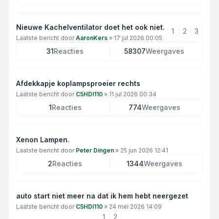
Nieuwe Kachelventilator doet het ook niet.
1
2
3
Laatste bericht door
AaronKers
»
17 jul 2026 00:05
31
Reacties
58307
Weergaves
Afdekkapje koplampsproeier rechts
Laatste bericht door
C5HDI110
»
11 jul 2026 00:34
1
Reacties
774
Weergaves
Xenon Lampen.
Laatste bericht door
Peter Dingen
»
25 jun 2026 12:41
2
Reacties
1344
Weergaves
auto start niet meer na dat ik hem hebt neergezet
Laatste bericht door
C5HDI110
»
24 mei 2026 14:09
1
2