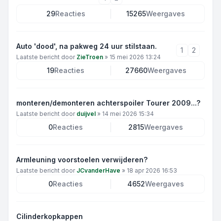
29
Reacties
15265
Weergaves
Auto 'dood', na pakweg 24 uur stilstaan.
1
2
Laatste bericht door
ZieTroen
»
15 mei 2026 13:24
19
Reacties
27660
Weergaves
monteren/demonteren achterspoiler Tourer 2009...?
Laatste bericht door
duijvel
»
14 mei 2026 15:34
0
Reacties
2815
Weergaves
Armleuning voorstoelen verwijderen?
Laatste bericht door
JCvanderHave
»
18 apr 2026 16:53
0
Reacties
4652
Weergaves
Cilinderkopkappen