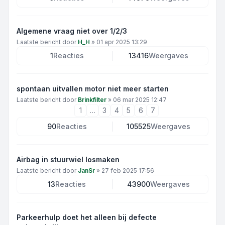
Algemene vraag niet over 1/2/3
Laatste bericht door
H_H
»
01 apr 2025 13:29
1
Reacties
13416
Weergaves
spontaan uitvallen motor niet meer starten
Laatste bericht door
Brinkfilter
»
06 mar 2025 12:47
1
…
3
4
5
6
7
90
Reacties
105525
Weergaves
Airbag in stuurwiel losmaken
Laatste bericht door
JanSr
»
27 feb 2025 17:56
13
Reacties
43900
Weergaves
Parkeerhulp doet het alleen bij defecte