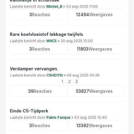
Laatste bericht door
Michel_B
»
03 sep 2025 11:00
3
Reacties
12494
Weergaves
Rare koelvloeistof lekkage twijfels
Laatste bericht door
WilC5
»
30 aug 2025 10:00
3
Reacties
11803
Weergaves
Verdamper vervangen.
Laatste bericht door
C5HDI110
»
06 aug 2025 09:26
1
2
3
39
Reacties
53827
Weergaves
Einde C5-Tijdperk
Laatste bericht door
Pablo Fanque
»
03 aug 2025 10:40
3
Reacties
13382
Weergaves