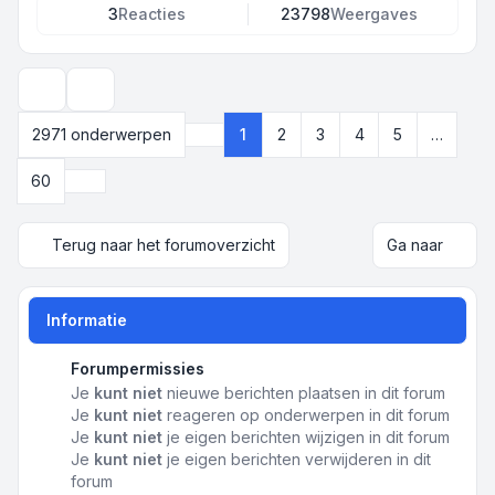
3
Reacties
23798
Weergaves
Weergave- en sorteeropties
2971 onderwerpen
1
2
3
4
5
…
Pagina
1
van
60
Volgende
60
Terug naar het forumoverzicht
Ga naar
Informatie
Forumpermissies
Je
kunt niet
nieuwe berichten plaatsen in dit forum
Je
kunt niet
reageren op onderwerpen in dit forum
Je
kunt niet
je eigen berichten wijzigen in dit forum
Je
kunt niet
je eigen berichten verwijderen in dit
forum