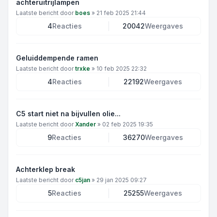
achteruitrijlampen
Laatste bericht door
boes
»
21 feb 2025 21:44
4
Reacties
20042
Weergaves
Geluiddempende ramen
Laatste bericht door
trxke
»
10 feb 2025 22:32
4
Reacties
22192
Weergaves
C5 start niet na bijvullen olie...
Laatste bericht door
Xander
»
02 feb 2025 19:35
9
Reacties
36270
Weergaves
Achterklep break
Laatste bericht door
c5jan
»
29 jan 2025 09:27
5
Reacties
25255
Weergaves