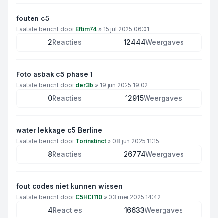
fouten c5
Laatste bericht door
Eftim74
»
15 jul 2025 06:01
2
Reacties
12444
Weergaves
Foto asbak c5 phase 1
Laatste bericht door
der3b
»
19 jun 2025 19:02
0
Reacties
12915
Weergaves
water lekkage c5 Berline
Laatste bericht door
Torinstinct
»
08 jun 2025 11:15
8
Reacties
26774
Weergaves
fout codes niet kunnen wissen
Laatste bericht door
C5HDI110
»
03 mei 2025 14:42
4
Reacties
16633
Weergaves