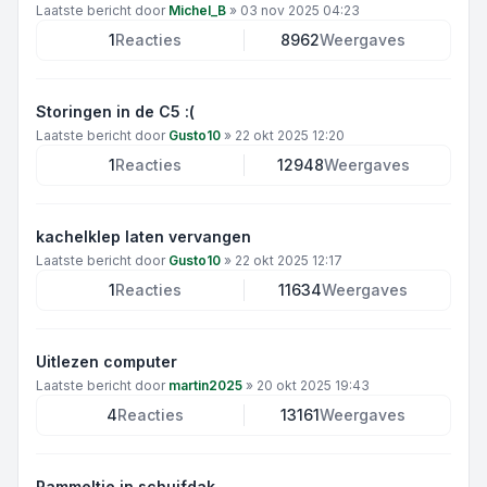
Laatste bericht door
Michel_B
»
03 nov 2025 04:23
1
Reacties
8962
Weergaves
Storingen in de C5 :(
Laatste bericht door
Gusto10
»
22 okt 2025 12:20
1
Reacties
12948
Weergaves
kachelklep laten vervangen
Laatste bericht door
Gusto10
»
22 okt 2025 12:17
1
Reacties
11634
Weergaves
Uitlezen computer
Laatste bericht door
martin2025
»
20 okt 2025 19:43
4
Reacties
13161
Weergaves
Rammeltje in schuifdak