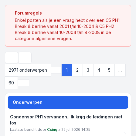
Forumregels
Enkel posten als je een vraag hebt over een C5 PH1
Break & berline vanaf 2001 t/m 10-2004 & C5 PH2
Break & berline vanaf 10-2004 t/m 4-2008 in de
categorie algemene vragen.
Zoek
2971 onderwerpen
1
2
3
4
5
…
Pagina
1
van
60
Volgende
60
Onderwerpen
Condensor PH1 vervangen.. Ik krijg de leidingen niet
los
Laatste bericht door
Ccinq
»
22 jul 2026 14:25