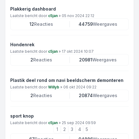
Plakkerig dashboard
Laatste bericht door
c5jan
»
05 nov 2024 22:12
12
Reacties
44759
Weergaves
Hondenrek
Laatste bericht door
c5jan
»
17 okt 2024 10:07
2
Reacties
20981
Weergaves
Plastik deel rond om navi beeldscherm demonteren
Laatste bericht door
Willyb
»
06 okt 2024 09:22
2
Reacties
20874
Weergaves
sport knop
Laatste bericht door
c5jan
»
25 sep 2024 09:59
1
2
3
4
5