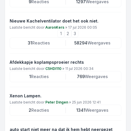
9
Reacties
1297
Weergaves
Nieuwe Kachelventilator doet het ook niet.
Laatste bericht door
AaronKers
»
17 jul 2026 00:05
1
2
3
31
Reacties
58294
Weergaves
Afdekkapje koplampsproeier rechts
Laatste bericht door
C5HDI110
»
11 jul 2026 00:34
1
Reacties
769
Weergaves
Xenon Lampen.
Laatste bericht door
Peter Dingen
»
25 jun 2026 12:41
2
Reacties
1341
Weergaves
auto start niet meer na dat ik hem hebt neergezet