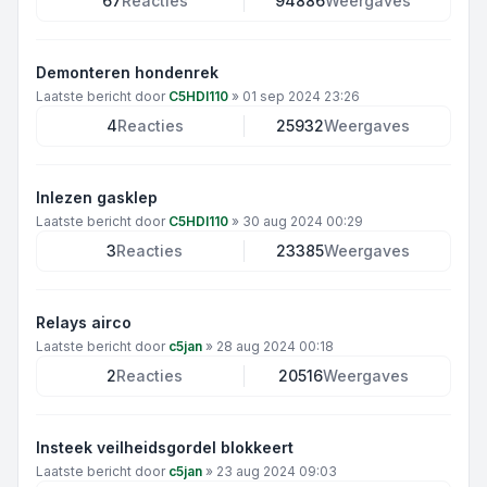
67
Reacties
94886
Weergaves
Demonteren hondenrek
Laatste bericht door
C5HDI110
»
01 sep 2024 23:26
4
Reacties
25932
Weergaves
Inlezen gasklep
Laatste bericht door
C5HDI110
»
30 aug 2024 00:29
3
Reacties
23385
Weergaves
Relays airco
Laatste bericht door
c5jan
»
28 aug 2024 00:18
2
Reacties
20516
Weergaves
Insteek veilheidsgordel blokkeert
Laatste bericht door
c5jan
»
23 aug 2024 09:03