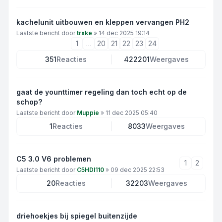
kachelunit uitbouwen en kleppen vervangen PH2
Laatste bericht door
trxke
»
14 dec 2025 19:14
1
…
20
21
22
23
24
351
Reacties
422201
Weergaves
gaat de younttimer regeling dan toch echt op de
schop?
Laatste bericht door
Muppie
»
11 dec 2025 05:40
1
Reacties
8033
Weergaves
C5 3.0 V6 problemen
1
2
Laatste bericht door
C5HDI110
»
09 dec 2025 22:53
20
Reacties
32203
Weergaves
driehoekjes bij spiegel buitenzijde