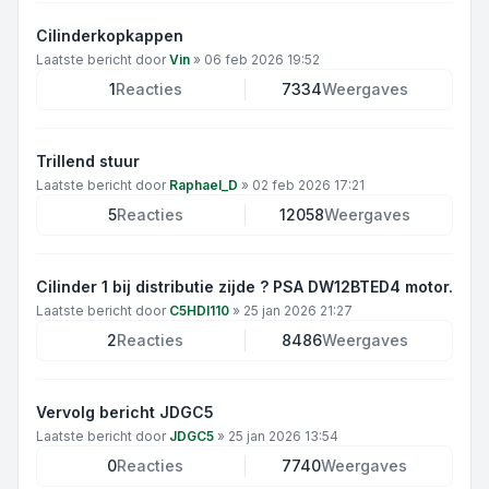
Cilinderkopkappen
Laatste bericht door
Vin
»
06 feb 2026 19:52
1
Reacties
7334
Weergaves
Trillend stuur
Laatste bericht door
Raphael_D
»
02 feb 2026 17:21
5
Reacties
12058
Weergaves
Cilinder 1 bij distributie zijde ? PSA DW12BTED4 motor.
Laatste bericht door
C5HDI110
»
25 jan 2026 21:27
2
Reacties
8486
Weergaves
Vervolg bericht JDGC5
Laatste bericht door
JDGC5
»
25 jan 2026 13:54
0
Reacties
7740
Weergaves