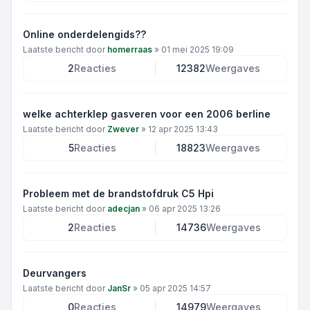
Online onderdelengids??
Laatste bericht door
homerraas
»
01 mei 2025 19:09
2
Reacties
12382
Weergaves
welke achterklep gasveren voor een 2006 berline
Laatste bericht door
Zwever
»
12 apr 2025 13:43
5
Reacties
18823
Weergaves
Probleem met de brandstofdruk C5 Hpi
Laatste bericht door
adecjan
»
06 apr 2025 13:26
2
Reacties
14736
Weergaves
Deurvangers
Laatste bericht door
JanSr
»
05 apr 2025 14:57
0
Reacties
14979
Weergaves