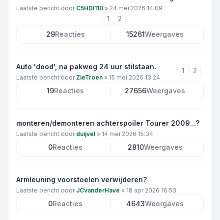
Laatste bericht door
C5HDI110
»
24 mei 2026 14:09
1
2
29
Reacties
15261
Weergaves
Auto 'dood', na pakweg 24 uur stilstaan.
1
2
Laatste bericht door
ZieTroen
»
15 mei 2026 13:24
19
Reacties
27656
Weergaves
monteren/demonteren achterspoiler Tourer 2009...?
Laatste bericht door
duijvel
»
14 mei 2026 15:34
0
Reacties
2810
Weergaves
Armleuning voorstoelen verwijderen?
Laatste bericht door
JCvanderHave
»
18 apr 2026 16:53
0
Reacties
4643
Weergaves