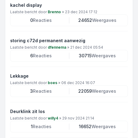
kachel display
Laatste bericht door
Brenno
»
23 dec 2024 17:12
0
Reacties
24652
Weergaves
storing c72d permanent aanwezig
Laatste bericht door
dfennema
»
21 dec 2024 05:54
6
Reacties
30715
Weergaves
Lekkage
Laatste bericht door
boes
»
06 dec 2024 16:07
3
Reacties
22059
Weergaves
Deurklink zit los
Laatste bericht door
willy4
»
29 nov 2024 21:14
1
Reacties
16652
Weergaves