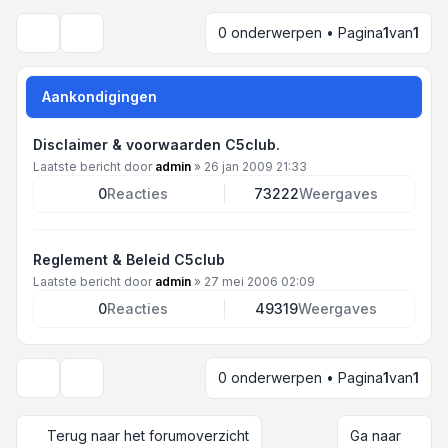
0 onderwerpen • Pagina
1
van
1
Zoek
Aankondigingen
Disclaimer & voorwaarden C5club.
Laatste bericht door
admin
»
26 jan 2009 21:33
0
Reacties
73222
Weergaves
Reglement & Beleid C5club
Laatste bericht door
admin
»
27 mei 2006 02:09
0
Reacties
49319
Weergaves
0 onderwerpen • Pagina
1
van
1
Weergave- en sorteeropties
Terug naar het forumoverzicht
Ga naar