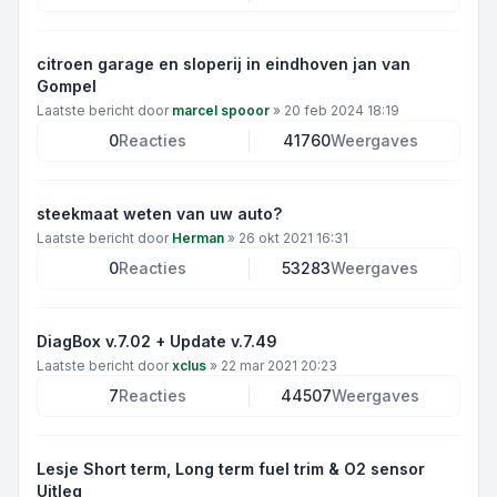
citroen garage en sloperij in eindhoven jan van
Gompel
Laatste bericht door
marcel spooor
»
20 feb 2024 18:19
0
Reacties
41760
Weergaves
steekmaat weten van uw auto?
Laatste bericht door
Herman
»
26 okt 2021 16:31
0
Reacties
53283
Weergaves
DiagBox v.7.02 + Update v.7.49
Laatste bericht door
xclus
»
22 mar 2021 20:23
7
Reacties
44507
Weergaves
Lesje Short term, Long term fuel trim & O2 sensor
Uitleg