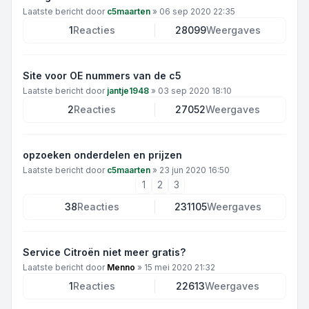
Laatste bericht door
c5maarten
»
06 sep 2020 22:35
1
Reacties
28099
Weergaves
Site voor OE nummers van de c5
Laatste bericht door
jantje1948
»
03 sep 2020 18:10
2
Reacties
27052
Weergaves
opzoeken onderdelen en prijzen
Laatste bericht door
c5maarten
»
23 jun 2020 16:50
1
2
3
38
Reacties
231105
Weergaves
Service Citroën niet meer gratis?
Laatste bericht door
Menno
»
15 mei 2020 21:32
1
Reacties
22613
Weergaves