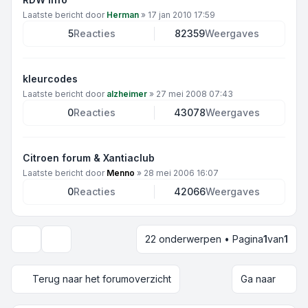
Laatste bericht door
Herman
»
17 jan 2010 17:59
5
Reacties
82359
Weergaves
kleurcodes
Laatste bericht door
alzheimer
»
27 mei 2008 07:43
0
Reacties
43078
Weergaves
Citroen forum & Xantiaclub
Laatste bericht door
Menno
»
28 mei 2006 16:07
0
Reacties
42066
Weergaves
22 onderwerpen • Pagina
1
van
1
Weergave- en sorteeropties
Terug naar het forumoverzicht
Ga naar