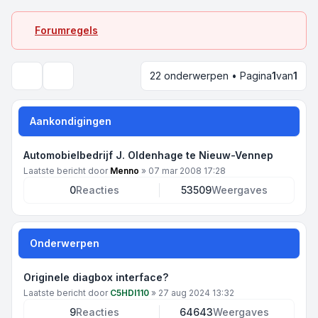
Forumregels
22 onderwerpen • Pagina
1
van
1
Zoek
Aankondigingen
Automobielbedrijf J. Oldenhage te Nieuw-Vennep
Laatste bericht door
Menno
»
07 mar 2008 17:28
0
Reacties
53509
Weergaves
Onderwerpen
Originele diagbox interface?
Laatste bericht door
C5HDI110
»
27 aug 2024 13:32
9
Reacties
64643
Weergaves