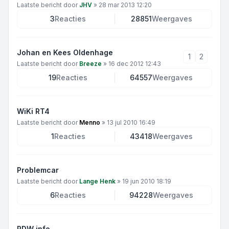
Laatste bericht door
JHV
»
28 mar 2013 12:20
3
Reacties
28851
Weergaves
Johan en Kees Oldenhage
1
2
Laatste bericht door
Breeze
»
16 dec 2012 12:43
19
Reacties
64557
Weergaves
WiKi RT4
Laatste bericht door
Menno
»
13 jul 2010 16:49
1
Reacties
43418
Weergaves
Problemcar
Laatste bericht door
Lange Henk
»
19 jun 2010 18:19
6
Reacties
94228
Weergaves
RDW info