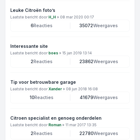
Leuke Citroën foto’s
Laatste bericht door
H_H
»
08 mar 2020 00:17
6
Reacties
35072
Weergaves
Interessante site
Laatste bericht door
boes
»
15 jan 2019 13:14
2
Reacties
23862
Weergaves
Tip voor betrouwbare garage
Laatste bericht door
Xander
»
08 jun 2018 16:08
10
Reacties
41679
Weergaves
Citroen specialist en genoeg onderdelen
Laatste bericht door
Roman
»
11 mar 2017 13:35
2
Reacties
22780
Weergaves