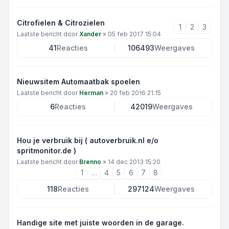
Citrofielen & Citrozielen
1
2
3
Laatste bericht door
Xander
»
05 feb 2017 15:04
41
Reacties
106493
Weergaves
Nieuwsitem Automaatbak spoelen
Laatste bericht door
Herman
»
20 feb 2016 21:15
6
Reacties
42019
Weergaves
Hou je verbruik bij ( autoverbruik.nl e/o
spritmonitor.de )
Laatste bericht door
Brenno
»
14 dec 2013 15:20
1
…
4
5
6
7
8
118
Reacties
297124
Weergaves
Handige site met juiste woorden in de garage.