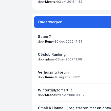
door
Menno
»
02 okt 2016 11:52
Onderwerpen
Spam ?
door
Rene
»
30 dec 2009 17:54
C5club Ranking ...
door
admin
»
26 jan 2007 13:08
Verhuizing Forum
door
Rene
»
14 aug 2025 08:11
Wintertijd/zomertijd
door
Menno
»
29 okt 2006 08:07
Gmail & Hotmail ( registreren met en ontv