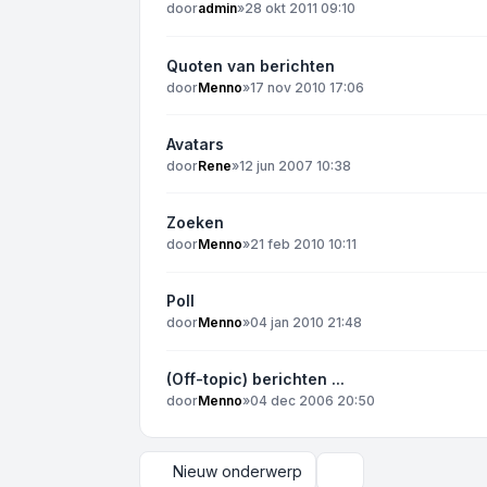
door
admin
»
28 okt 2011 09:10
Quoten van berichten
door
Menno
»
17 nov 2010 17:06
Avatars
door
Rene
»
12 jun 2007 10:38
Zoeken
door
Menno
»
21 feb 2010 10:11
Poll
door
Menno
»
04 jan 2010 21:48
(Off-topic) berichten ...
door
Menno
»
04 dec 2006 20:50
Nieuw onderwerp
Weergave- en sortee