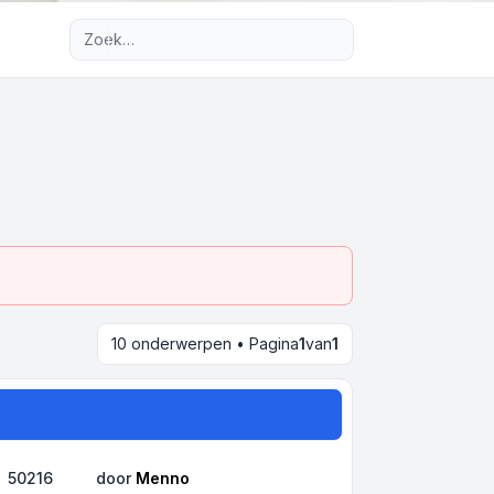
Uitgebreid zoeken
10 onderwerpen • Pagina
1
van
1
50216
door
Menno