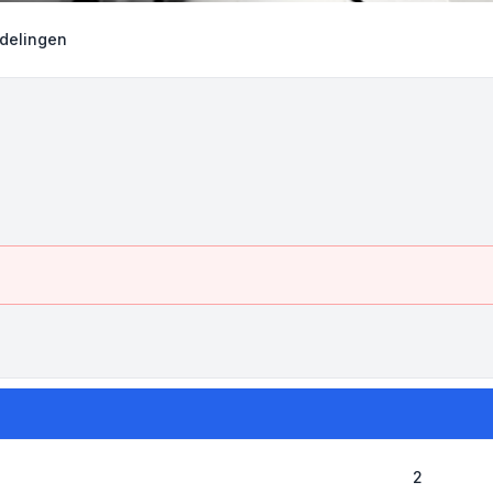
delingen
2